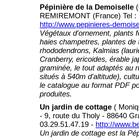
Pépinière de la Demoiselle
(
REMIREMONT (France) Tel : +
http://www.pepinieres-demois
Végétaux d'ornement, plants fo
haies champetres, plantes de 
rhododendrons, Kalmias (laurie
Cranberry, ericoides, érable ja
graminée, le tout adaptés au 
situés à 540m d'altitude), cult
le catalogue au format PDF pour
produites.
Un jardin de cottage
( Moniqu
- 9, route du Tholy - 88640 Gr
03.29.51.47.19 -
http://www.b
Un jardin de cottage est la Pé