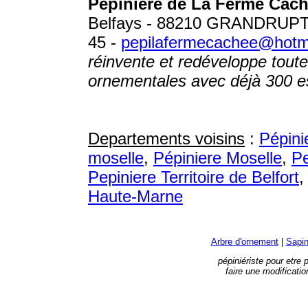
Pépinière de La Ferme Cac
Belfays - 88210 GRANDRUPT - 
45 -
pepilafermecachee@hotm
réinvente et redéveloppe toute 
ornementales avec déjà 300 es
Departements voisins
:
Pépini
moselle
,
Pépiniere Moselle
,
Pe
Pepiniere Territoire de Belfort
Haute-Marne
Arbre d'ornement
|
Sapin
pépiniériste pour etre p
faire une modificati