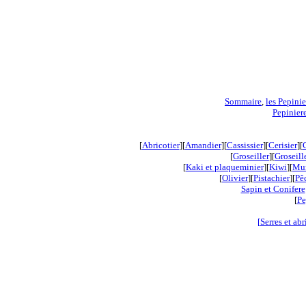
Sommaire
,
les Pepinie
Pepiniere
[
Abricotier
][
Amandier
][
Cassissier
][
Cerisier
][
[
Groseiller
][
Groseill
[
Kaki et plaqueminier
][
Kiwi
]
[
Mur
[
Olivier
][
Pistachier
][
Pê
Sapin et Conifere
[
Pe
[
Serres et abr