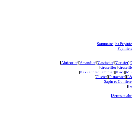
Sommaire
,
les Pepinie
Pepiniere
[
Abricotier
][
Amandier
][
Cassissier
][
Cerisier
][
[
Groseiller
][
Groseill
[
Kaki et plaqueminier
][
Kiwi
]
[
Mur
[
Olivier
][
Pistachier
][
Pê
Sapin et Conifere
[
Pe
[
Serres et abr