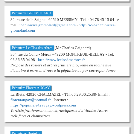
Pépinieres GROMOLARD
32, route de la Saigne - 69510 MESSIMY - Tél. : 04.78.45.15.04 - e-
mail :
pepinieres.gromolard@gmail.com
-
http://www.pepinieres-
gromolard.com
(Mr Charles Gaignard)
Pépiniere Le Clos des arbres
364 rue du Cohu - Méron - 49260 MONTREUIL-BELLAY - Tél.
06.86.85.04.98 -
http://www.leclosdesarbres.fr
Propose des rosiers et arbres fruitiers bio, vente en racine nue
d'octobre à mars en direct à la pépinière ou par correspondance
Pépinière Florent AUGAY
La Bieta, 42920 CHALMAZEL - Tél. 06.29.06.25.88- Email :
florentaugay@hotmail.fr
- Internet :
https://pepiniere42augay.wordpress.com
Variétés fruitieres anciennes, rustiques et d'altitudes. Arbres
mellifères et champêtres
Pépinières Hortulus