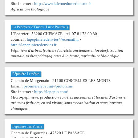
Site internet :
http://www.lafermedumerlanson.fr
Agriculture biologique
La Pépinière d'Envies (Lucie Pouteau)
L’Epervier - 53200 CHEMAZE - tél. 07.81.73.90.80
courriel :
lapepinieredenvies@ecomail.fr
-
http://lapepinieredenvies.fr
Pépinière d'arbres fruitiers (variétés anciennes et locales), traction
animale, visites pédagogiques à la ferme, agriculture biologique.
Pépinière Le pépin
Chemin de Morgemain - 21160 CORCELLES-LES-MONTS
Email :
pepinierelepepin@proton.me
Site internet :
https://lepepin.com/
Micro-pépiniere, production variétés anciennes et locales d'arbres et
arbustes fruitiers, en sol vivant, sans mécanisation et sans intrants
chimiques.
Pépinière Terra'Terre
Chemin de Bigourdas - 47520 LE PASSAGE