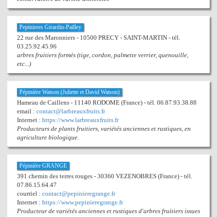
Pepinieres Girardin-Pailley
22 rue des Maronniers - 10500 PRECY - SAINT-MARTIN - tél.
03.25.92.45.96
arbres fruitiers formés (tige, cordon, palmette verrier, quenouille,
etc...)
Pépinière Watson (Juliette et David Watson)
Hameau de Caillens - 11140 RODOME (France) - tél. 06.87.93.38.88
email :
contact@larbreauxfruits.fr
Internet :
https://www.larbreauxfruits.fr
Producteurs de plants fruitiers, variétés anciennes et rustiques, en
agriculture biologique.
Pépinière GRANGE
391 chemin des terres rouges - 30360 VEZENOBRES (France) - tél.
07.86.15.64.47
courriel :
contact@pepinieregrange.fr
Internet :
https://www.pepinieregrange.fr
Producteur de variétés anciennes et rustiques d'arbres fruitiers issues