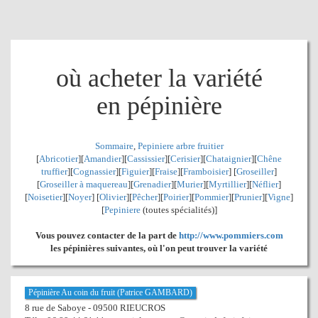
où acheter la variété
en pépinière
Sommaire
,
Pepiniere arbre fruitier
[
Abricotier
][
Amandier
][
Cassissier
][
Cerisier
][
Chataignier
][
Chêne
truffier
][
Cognassier
][
Figuier
][
Fraise
][
Framboisier
] [
Groseiller
]
[
Groseiller à maquereau
][
Grenadier
]
[
Murier
][
Myrtillier
]
[
Néflier
]
[
Noisetier
][
Noyer
] [
Olivier
][
Pêcher
][
Poirier
][
Pommier
][
Prunier
][
Vigne
]
[
Pepiniere
(toutes spécialités)]
Vous pouvez contacter de la part de
http://www.pommiers.com
les pépinières suivantes, où l'on peut trouver la variété
Pépinière Au coin du fruit (Patrice GAMBARD)
8 rue de Saboye - 09500 RIEUCROS