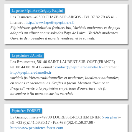
La petite Pépinière (Grégory Faupin)
Les Tesnières - 49500 CHAZE-SUR-ARGOS - Tél. 07.82.79.45.41 -
internet :
http://www.lapetitepepiniere.fr
Pépiniériste spécialisé en fruitiers bio, Variétés anciennes et de pays
adaptés au climat et aux sols des Pays de Loire - Variétés modernes.
Ouverte de novembre à mars le vendredi et le samedi.
La pépiniere d'Amélie
Les Broussettes, 56140 SAINT-LAURENT-SUR-OUST (FRANCE) -
tél. 06.44.06.30.41 - email :
contact@pepinieredamelie.fr
- Internet :
http://pepinieredamelie.fr
variétés fruitières traditionnelles et modernes, locales et nationales,
en scions et racines nues. Greffes à façon. Mention "Nature et
Progrès", vente à la pépinière en période d'ouverture : de fin
novembre à fin mars ou sur les marchés
Pépinières FOREST
La Garançonnière - 49700 LOURESSE-ROCHEMENIER (
voir plan
) -
tél. +33 (0)2.41.59.35.17 - Fax +33 (0)2.41.59.37.00 -
http://www.pepinieres-forest.com