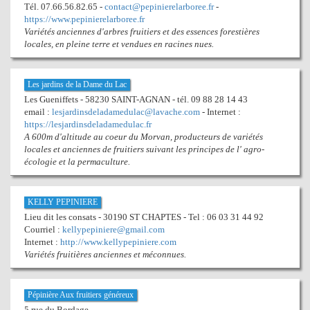
Tél. 07.66.56.82.65 -
contact@pepinierelarboree.fr
-
https://www.pepinierelarboree.fr
Variétés anciennes d'arbres fruitiers et des essences forestières
locales, en pleine terre et vendues en racines nues.
Les jardins de la Dame du Lac
Les Gueniffets - 58230 SAINT-AGNAN - tél. 09 88 28 14 43
email :
lesjardinsdeladamedulac@lavache.com
- Internet :
https://lesjardinsdeladamedulac.fr
A 600m d'altitude au coeur du Morvan, producteurs de variétés
locales et anciennes de fruitiers suivant les principes de l' agro-
écologie et la permaculture.
KELLY PEPINIERE
Lieu dit les consats - 30190 ST CHAPTES - Tel : 06 03 31 44 92
Courriel :
kellypepiniere@gmail.com
Internet :
http://www.kellypepiniere.com
Variétés fruitières anciennes et méconnues.
Pépinière Aux fruitiers généreux
5 rue du Bordage