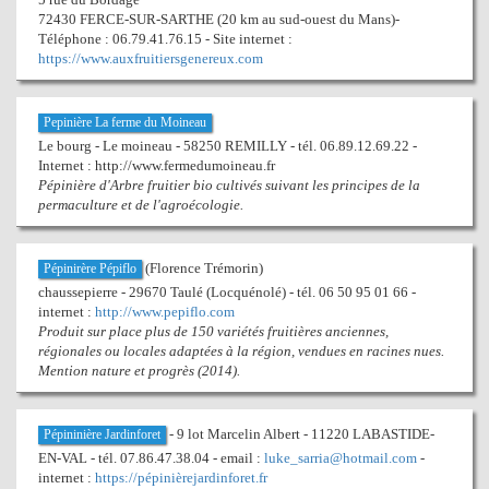
72430 FERCE-SUR-SARTHE (20 km au sud-ouest du Mans)-
Téléphone : 06.79.41.76.15 - Site internet :
https://www.auxfruitiersgenereux.com
Pepinière La ferme du Moineau
Le bourg - Le moineau - 58250 REMILLY - tél. 06.89.12.69.22 -
Internet : http://www.fermedumoineau.fr
Pépinière d'Arbre fruitier bio cultivés suivant les principes de la
permaculture et de l'agroécologie.
(Florence Trémorin)
Pépinirère Pépiflo
chaussepierre - 29670 Taulé (Locquénolé) - tél. 06 50 95 01 66 -
internet :
http://www.pepiflo.com
Produit sur place plus de 150 variétés fruitières anciennes,
régionales ou locales adaptées à la région, vendues en racines nues.
Mention nature et progrès (2014).
- 9 lot Marcelin Albert - 11220 LABASTIDE-
Pépininière Jardinforet
EN-VAL - tél. 07.86.47.38.04 - email :
luke_sarria@hotmail.com
-
internet :
https://pépinièrejardinforet.fr