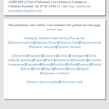
23480 ARS (15 km d'Aubusson, à mi-chemin en Limoges et
Clermont-Ferrand) - tél. 07.81.14.84.11 - site:
http://jardins-de-
peyreladas.dequeker.com
Vous produisez cette variété, vous souhaitez être présent sur cette page
écrivez moi
Sommaire
,
Pepiniere arbre fruitier
,
Plan du site
[
Pépiniere Ardeche
][
Pépiniere Drome
][
Pépiniere Gard
][
Pépiniere Isere
]
[
Pépiniere Vaucluse
][
Pépiniere Vienne
]
[
Abricotier
][
Amandier
][
Cassissier
][
Cerisier
][
Chataignier
][
Chêne
truffier
]
Cognassier
][
Figuier
][
Fraise
][
Framboisier
] [
Groseiller
][
Groseiller
à maquereau
][
Grenadier
]
[
Murier
][
Myrtillier
]
[
Néflier
][
Noisetier
][
Noyer
]
[
Olivier
][
Pêcher
][
Poirier
][
Pommier
][
Prunier
][
Vigne
]
[
Pepinieres en France]
[
Serres et abris de jardin
][
Filets brise vent
]