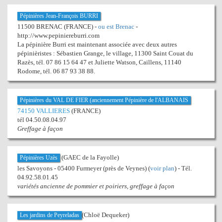
Pépinières Jean-François BURRI
11500 BRENAC (FRANCE) -
ou est Brenac
-
http://www.pepiniereburri.com
La pépinière Burri est maintenant associée avec deux autres
pépinièristes : Sébastien Grange, le village, 11300 Saint Couat du
Razès, tél. 07 86 15 64 47 et Juliette Watson, Caillens, 11140
Rodome, tél. 06 87 93 38 88.
Pépinières du VAL DE FIER (anciennement Pépinière de l'ALBANAIS
74150 VALLIERES
(FRANCE)
tél 04.50.08.04.97
Greffage à façon
(GAEC de la Fayolle)
Pépinières Uzès
les Savoyons - 05400 Furmeyer (près de Veynes) (
voir plan
) - Tél.
04.92.58.01.45
variétés ancienne de pommier et poiriers, greffage à façon
(Chloë Dequeker)
Les jardins de Peyreladas