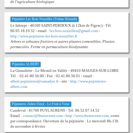
de l'agriculture biologique
Pépinière Les Bois Nouzilles (Yohan Hénault)
Le faltrept - 46100 SAINT-PERDOUX (à 12km de Figeac) - Tél.
06.95.18.19.32 - email :
les.bois.nouzilles@gmail.com
-
http://www.pepiniere-les-bois-nouzilles.fr
Arbres et arbustes fruitiers et autres plantes comestibles. Plantes
permacoles. Ferme en permaculture-biodynamie
Pépinière ALBERT
La Giraudière - Le Mesnil en Vallée - 49410 MAUGES-SUR-LOIRE
Tél. : 02.41.80.56.00 - Fax : 02.41.80.56.01 - email :
albert.pepinieres@wanadoo.fr
- site :
http://www.pepinieres-
albert.com
Pépinieres Julien Oziol - Le Fruit à Venir
Caudeval - 81700 PUYLAURENS - Tél. 06.52.07.14.52
Email :
contact@fruitavenir.com
-
http://www.fruitavenir.com
, vente
par correspondance. Ouverture de la pépinière : Le mercredi 8h-13h
de novembre à février