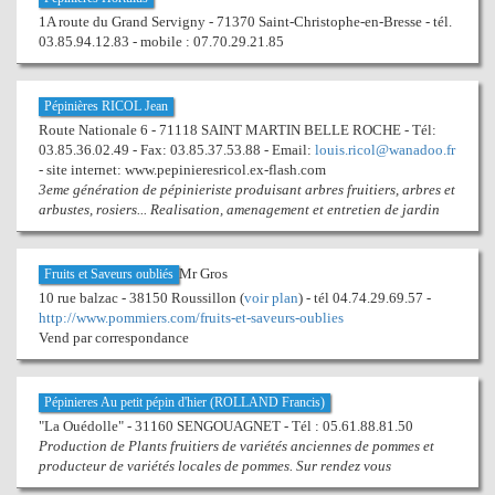
1A route du Grand Servigny - 71370 Saint-Christophe-en-Bresse - tél.
03.85.94.12.83 - mobile : 07.70.29.21.85
Pépinières RICOL Jean
Route Nationale 6 - 71118 SAINT MARTIN BELLE ROCHE - Tél:
03.85.36.02.49 - Fax: 03.85.37.53.88 - Email:
louis.ricol@wanadoo.fr
- site internet: www.pepinieresricol.ex-flash.com
3eme génération de pépinieriste produisant arbres fruitiers, arbres et
arbustes, rosiers... Realisation, amenagement et entretien de jardin
Mr Gros
Fruits et Saveurs oubliés
10 rue balzac - 38150 Roussillon (
voir plan
) - tél 04.74.29.69.57 -
http://www.pommiers.com/fruits-et-saveurs-oublies
Vend par correspondance
Pépinieres Au petit pépin d'hier (ROLLAND Francis)
"La Ouédolle" - 31160 SENGOUAGNET - Tél : 05.61.88.81.50
Production de Plants fruitiers de variétés anciennes de pommes et
producteur de variétés locales de pommes. Sur rendez vous