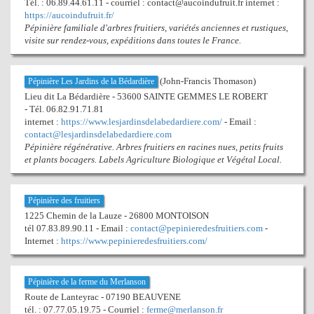
Tél. : 06.89.44.61.11 - courriel : contact@aucoindufruit.fr internet :
https://aucoindufruit.fr/
Pépinière familiale d'arbres fruitiers, variétés anciennes et rustiques,
visite sur rendez-vous, expéditions dans toutes le France.
(John-Francis Thomason)
Pépinière Les Jardins de la Bédardière
Lieu dit La Bédardière - 53600 SAINTE GEMMES LE ROBERT
- Tél. 06.82.91.71.81
internet :
https://www.lesjardinsdelabedardiere.com/
- Email :
contact@lesjardinsdelabedardiere.com
Pépinière régénérative. Arbres fruitiers en racines nues, petits fruits
et plants bocagers. Labels Agriculture Biologique et Végétal Local.
Pépinière des fruitiers
1225 Chemin de la Lauze - 26800 MONTOISON
tél 07.83.89.90.11 - Email :
contact@pepinieredesfruitiers.com
-
Internet :
https://www.pepinieredesfruitiers.com/
Pépinière de la ferme du Merlanson
Route de Lanteyrac - 07190 BEAUVENE
tél. : 07.77.05.19.75 - Courriel :
ferme@merlanson.fr