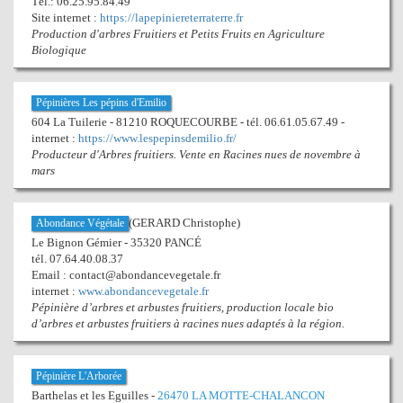
Tél.: 06.25.95.84.49
Site internet :
https://lapepiniereterraterre.fr
Production d'arbres Fruitiers et Petits Fruits en Agriculture
Biologique
Pépinières Les pépins d'Emilio
604 La Tuilerie - 81210 ROQUECOURBE - tél. 06.61.05.67.49 -
internet :
https://www.lespepinsdemilio.fr/
Producteur d'Arbres fruitiers. Vente en Racines nues de novembre à
mars
(GERARD Christophe)
Abondance Végétale
Le Bignon Gémier - 35320 PANCÉ
tél. 07.64.40.08.37
Email : contact@abondancevegetale.fr
internet :
www.abondancevegetale.fr
Pépinière d’arbres et arbustes fruitiers, production locale bio
d’arbres et arbustes fruitiers à racines nues adaptés à la région.
Pépinière L'Arborée
Barthelas et les Eguilles -
26470 LA MOTTE-CHALANCON