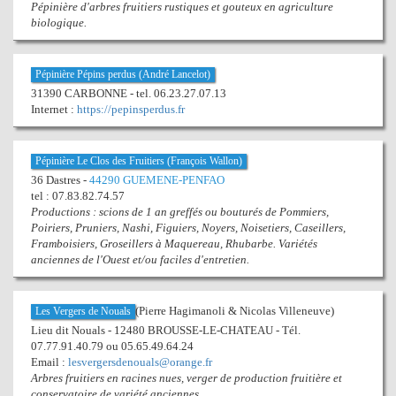
Pépinière d'arbres fruitiers rustiques et gouteux en agriculture
biologique.
Pépinière Pépins perdus (André Lancelot)
31390 CARBONNE - tel. 06.23.27.07.13
Internet :
https://pepinsperdus.fr
Pépinière Le Clos des Fruitiers (François Wallon)
36 Dastres -
44290 GUEMENE-PENFAO
tel : 07.83.82.74.57
Productions : scions de 1 an greffés ou bouturés de Pommiers,
Poiriers, Pruniers, Nashi, Figuiers, Noyers, Noisetiers, Caseillers,
Framboisiers, Groseillers à Maquereau, Rhubarbe. Variétés
anciennes de l'Ouest et/ou faciles d'entretien.
(Pierre Hagimanoli & Nicolas Villeneuve)
Les Vergers de Nouals
Lieu dit Nouals - 12480 BROUSSE-LE-CHATEAU - Tél.
07.77.91.40.79 ou 05.65.49.64.24
Email :
lesvergersdenouals@orange.fr
Arbres fruitiers en racines nues, verger de production fruitière et
conservatoire de variété anciennes