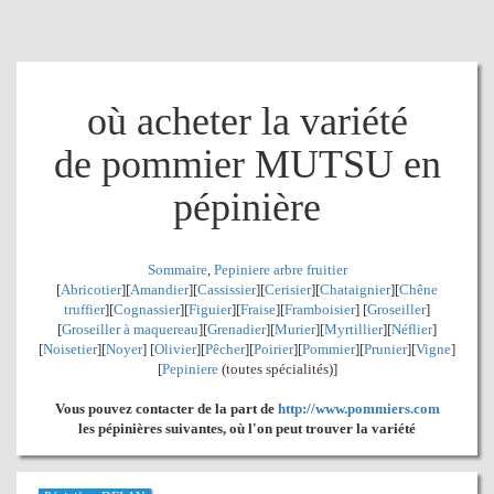
où acheter la variété
de pommier MUTSU en
pépinière
Sommaire
,
Pepiniere arbre fruitier
[
Abricotier
][
Amandier
][
Cassissier
][
Cerisier
][
Chataignier
][
Chêne
truffier
][
Cognassier
][
Figuier
][
Fraise
][
Framboisier
] [
Groseiller
]
[
Groseiller à maquereau
][
Grenadier
]
[
Murier
][
Myrtillier
]
[
Néflier
]
[
Noisetier
][
Noyer
] [
Olivier
][
Pêcher
][
Poirier
][
Pommier
][
Prunier
][
Vigne
]
[
Pepiniere
(toutes spécialités)]
Vous pouvez contacter de la part de
http://www.pommiers.com
les pépinières suivantes, où l'on peut trouver la variété