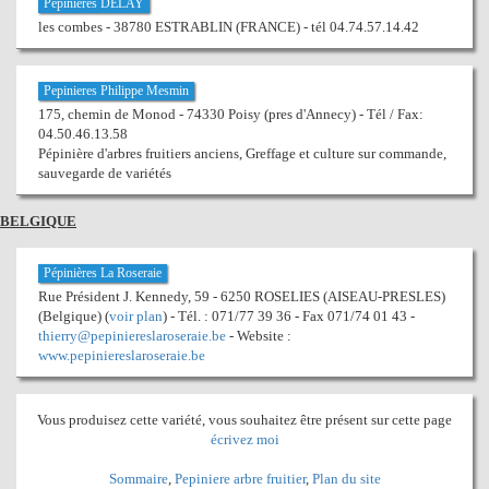
Pépinières DELAY
les combes - 38780 ESTRABLIN (FRANCE) - tél 04.74.57.14.42
Pepinieres Philippe Mesmin
175, chemin de Monod - 74330 Poisy (pres d'Annecy) - Tél / Fax:
04.50.46.13.58
Pépinière d'arbres fruitiers anciens, Greffage et culture sur commande,
sauvegarde de variétés
BELGIQUE
Pépinières La Roseraie
Rue Président J. Kennedy, 59 - 6250 ROSELIES (AISEAU-PRESLES)
(Belgique) (
voir plan
) - Tél. : 071/77 39 36 - Fax 071/74 01 43 -
thierry@pepiniereslaroseraie.be
- Website :
www.pepiniereslaroseraie.be
Vous produisez cette variété, vous souhaitez être présent sur cette page
écrivez moi
Sommaire
,
Pepiniere arbre fruitier
,
Plan du site