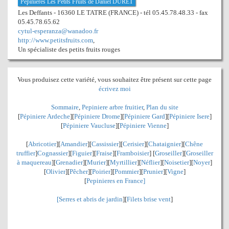
Pépinières Les Petits Fruits de Daniel DURET
Les Deffants - 16360 LE TATRE (FRANCE) - tél 05.45.78.48.33 - fax
05.45.78.65.62
cytul-esperanza@wanadoo.fr
http://www.petitsfruits.com
,
Un spécialiste des petits fruits rouges
Vous produisez cette variété, vous souhaitez être présent sur cette page
écrivez moi
Sommaire
,
Pepiniere arbre fruitier
,
Plan du site
[
Pépiniere Ardeche
][
Pépiniere Drome
][
Pépiniere Gard
][
Pépiniere Isere
]
[
Pépiniere Vaucluse
][
Pépiniere Vienne
]
[
Abricotier
][
Amandier
][
Cassissier
][
Cerisier
][
Chataignier
][
Chêne
truffier
]
Cognassier
][
Figuier
][
Fraise
][
Framboisier
] [
Groseiller
][
Groseiller
à maquereau
][
Grenadier
]
[
Murier
][
Myrtillier
]
[
Néflier
][
Noisetier
][
Noyer
]
[
Olivier
][
Pêcher
][
Poirier
][
Pommier
][
Prunier
][
Vigne
]
[
Pepinieres en France]
[
Serres et abris de jardin
][
Filets brise vent
]