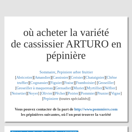
où acheter la variété
de cassissier ARTURO en
pépinière
Sommaire
,
Pepiniere arbre fruitier
[
Abricotier
][
Amandier
][
Cassissier
][
Cerisier
][
Chataignier
][
Chêne
truffier
][
Cognassier
][
Figuier
][
Fraise
][
Framboisier
] [
Groseiller
]
[
Groseiller à maquereau
][
Grenadier
]
[
Murier
][
Myrtillier
]
[
Néflier
]
[
Noisetier
][
Noyer
] [
Olivier
][
Pêcher
][
Poirier
][
Pommier
][
Prunier
][
Vigne
]
[
Pepiniere
(toutes spécialités)]
Vous pouvez contacter de la part de
http://www.pommiers.com
les pépinières suivantes, où l'on peut trouver la variété