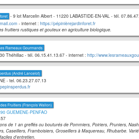
- 9 lot Marcelin Albert - 11220 LABASTIDE-EN-VAL - tél. 07.86.47.
foret
mail.com
- internet :
https://pépinièrejardinforet.fr
s fruitiers rustiques et gouteux en agriculture biologique.
 Les Rameaux Gourmands
0 Théhillac - tél. 06.15.41.13.67 - internet :
http://www.lesrameauxgou
perdus (André Lancelot)
 - tel. 06.23.27.07.13
/pepinsperdus.fr
des Fruitiers (François Wallon)
290 GUEMENE-PENFAO
.57
ions de 1 an greffés ou bouturés de Pommiers, Poiriers, Pruniers, Nashi
rs, Caseillers, Framboisiers, Groseillers à Maquereau, Rhubarbe. Vari
faciles d'entretien.