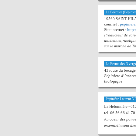
Le Poèmier (Pépiniè
19560 SAINT-HILA
courriel :
pepinier
Site internet :
http:
Producteur de varié
anciennes, rustique
sur le marché de Tul
La Ferme des 3 verge
43 route du bocag
Pépinière d\’arbres 
biologique
Pépinière Laurent
La Hélonnière -
tel. 06.56.66.41.70 
Au coeur des poirie
essentiellement des