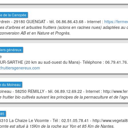
me de la Canopée
drein - 29180 GUENGAT - tél. 06.86.86.43.68 - internet :
https://ferme
es d'arbres et arbustes fruitiers (scions en racines nues) adaptées au c
 conversion AB et en Nature et Progrès.
tiers généreux
e
-SARTHE (20 km au sud-ouest du Mans)- Téléphone : 06.79.41.76.15
xfruitiersgenereux.com
me du Moineau
ineau - 58250 REMILLY - tél. 06.89.12.69.22 - Internet : http://www.f
 fruitier bio cultivés suivant les principes de la permaculture et de l'ag
 85
5310 La Chaize Le Vicomte - Tél : 02.51.05.78.41 - http://www.vegetal8
comte est situé à 15Km de la roche sur Yon et 85 Km de Nantes.