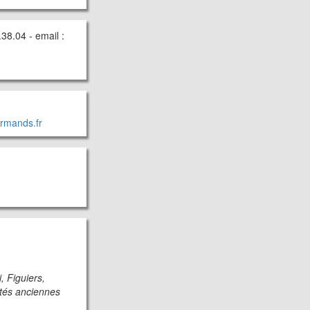
38.04 - email :
rmands.fr
, Figuiers,
étés anciennes