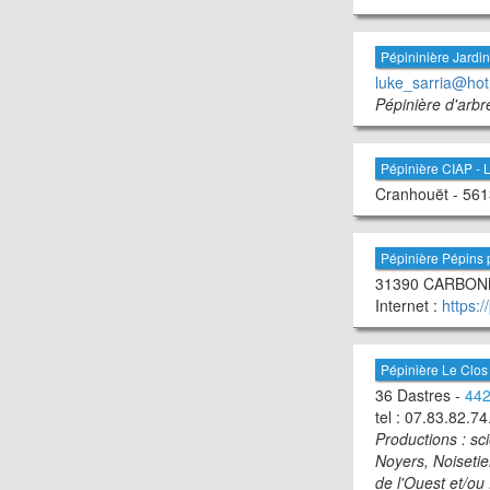
Pépininière Jardin
luke_sarria@hot
Pépinière d'arbre
Pépinière CIAP -
Cranhouët - 5613
Pépinière Pépins 
31390 CARBONNE
Internet :
https:/
Pépinière Le Clos 
36 Dastres -
44
tel : 07.83.82.74
Productions : sc
Noyers, Noisetie
de l'Ouest et/ou 