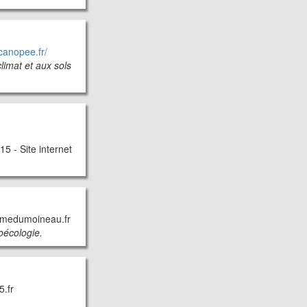
canopee.fr/
limat et aux sols
 - Site internet
ermedumoineau.fr
roécologie.
5.fr