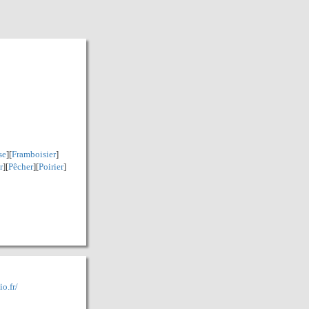
se
][
Framboisier
]
r
][
Pêcher
][
Poirier
]
o.fr/