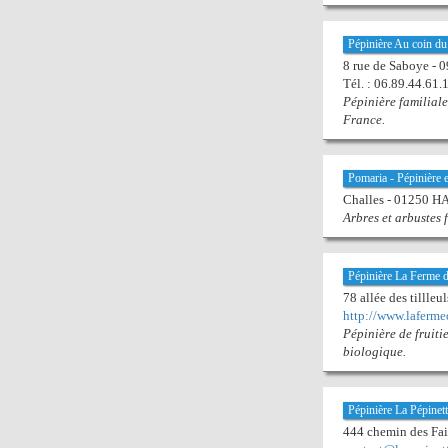
Pépinière Au coin d
8 rue de Saboye 
Tél. : 06.89.44.61.1
Pépinière familiale 
France.
Pomaria - Pépinière e
Challes - 01250 
Arbres et arbustes f
Pépinière La Ferme 
78 allée des tillle
http://www.laferme
Pépinière de fruiti
biologique.
Pépinière La Pépinet
444 chemin des F