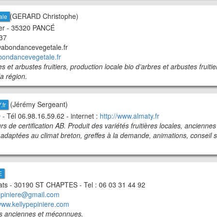
(GERARD Christophe)
ale
er - 35320 PANCÉ
.37
@abondancevegetale.fr
ondancevegetale.fr
s et arbustes fruitiers, production locale bio d’arbres et arbustes fruitie
a région.
(Jérémy Sergeant)
.fr
 Tél 06.98.16.59.62 - internet :
http://www.almaty.fr
s de certification AB. Produit des variétés fruitières locales, anciennes
daptées au climat breton, greffes à la demande, animations, conseil s
E
sats - 30190 ST CHAPTES - Tel : 06 03 31 44 92
epiniere@gmail.com
/www.kellypepiniere.com
res anciennes et méconnues.