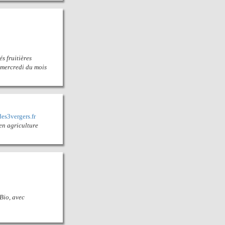
s fruitières
r mercredi du mois
es3vergers.fr
 en agriculture
 Bio, avec