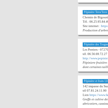
Pépinière Terra'Terre
Chemin de Bigour
Tél.: 06.25.95.84.4
Site internet :
https
Production d'arbres
Pépinière des Trogne
Les Perriers - 07
tél. 06.56.69.72.27
http://www.pepinie
Pépiniere fruitière
dont certaines tail
Pépinière et fruit
142 impasse du S
tél 07.81.24.11.90
Lien
https://www.
Greffe et cultive de
abricotiers, cassissi