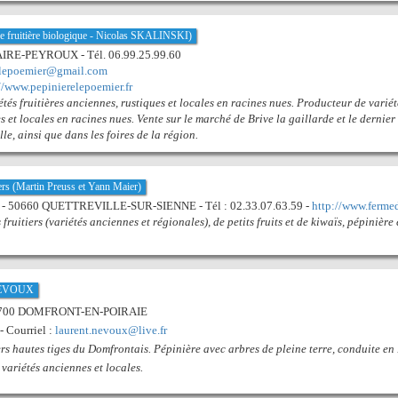
re fruitière biologique - Nicolas SKALINSKI)
IRE-PEYROUX - Tél. 06.99.25.99.60
elepoemier@gmail.com
//www.pepinierelepoemier.fr
tés fruitières anciennes, rustiques et locales en racines nues. Producteur de variété
s et locales en racines nues. Vente sur le marché de Brive la gaillarde et le dernie
le, ainsi que dans les foires de la région.
rs (Martin Preuss et Yann Maier)
e - 50660 QUETTREVILLE-SUR-SIENNE - Tél : 02.33.07.63.59 -
http://www.fermed
fruitiers (variétés anciennes et régionales), de petits fruits et de kiwaïs, pépinière
 NEVOUX
 61700 DOMFRONT-EN-POIRAIE
- Courriel :
laurent.nevoux@live.fr
rs hautes tiges du Domfrontais. Pépinière avec arbres de pleine terre, conduite en
 variétés anciennes et locales.