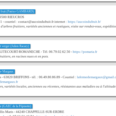
u fruit (Patrice GAMBARD)
- 09500 RIEUCROS
1 - courriel : contact@aucoindufruit.fr internet :
https://aucoindufruit.fr/
d'arbres fruitiers, variétés anciennes et rustiques, visite sur rendez-vous, expéditi
t verger (Julien Racary)
HAUTECOURT-ROMANECHE - Tél. 06.79.02.62.50 -
https://pomaria.fr
ruitiers, en racines nues et en pots.
de Margaux
uls - 63820 BRIFFONS - tél. : 06.49.80.86.89 - Courriel :
lafermedemargaux@gmail.
demargaux.fr
ers, variétés locales, anciennes ou récentes, résistantes aux maladies ou à l'altitude
te (GAEC de la Pépinette)
aillis Maris - 44240 CHAPPELLE-SUR-ERDRE