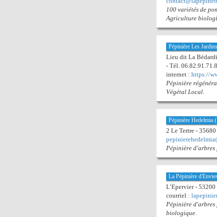
contact@lapepinett
100 variétés de pomm
Agriculture biolog
Pépinière Les Jardins
Lieu dit La Béda
- Tél. 06.82.91.71.
internet :
https://w
Pépinière régénérat
Végétal Local.
Pépinière Hedelmia
2 Le Tertre - 35
pepinierehedelmi
Pépinière d'arbres f
La Pépinière d'Envie
L’Epervier - 53200
courriel :
lapepinie
Pépinière d'arbres 
biologique.