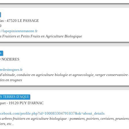
das - 47520 LE PASSAGE
9
://lapepiniereterraterre.fr
 Fruitiers et Petits Fruits en Agriculture Biologique
s
270 NOZIERES
redestrognes.fr
 d'altitude, conduite en agriculture biologie et agroecologie, verger conservatoire
lées en trognes
s LES TERRES D'AQUI
uquet - 19120 PUY D'ARNAC
facebook.com/profile.php?id=100083304791037&sk=about_details
s arbres fruitiers en agriculture biologique : pommiers, poiriers, cerisiers, pruniers
ers, etc...