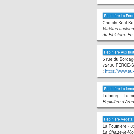
Pepinière La Fer
Chemin Koat Ker
Variétés ancienn
du Finistère. En
Pépinière Aux frui
5 rue du Bordag
72430 FERCE-SUR
:
https://www.au
Pepinière La fer
Le bourg - Le mo
Pépinière d'Arbre
Pépinière Végétal
La Fouinière - 8
La Chaize-le-Vi