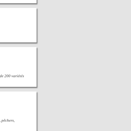
 de 200 variétés
, pêchers,