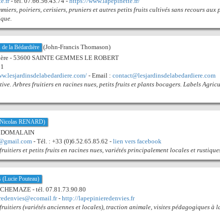
e.fr
- tél. 07.66.56.43.74 -
https://www.lapepinette.fr/
iers, poiriers, cerisiers, pruniers et autres petits fruits cultivés sans recours aux p
ique.
(John-Francis Thomason)
 de la Bédardière
rdière - 53600 SAINTE GEMMES LE ROBERT
81
ww.lesjardinsdelabedardiere.com/
- Email :
contact@lesjardinsdelabedardiere.com
ive. Arbres fruitiers en racines nues, petits fruits et plants bocagers. Labels Agric
 (Nicolas RENARD)
680 DOMALAIN
a@gmail.com
- Tél. : +33 (0)6.52.65.85.62 -
lien vers facebook
ruitiers et petits fruits en racines nues, variétés principalement locales et rustique
s (Lucie Pouteau)
 CHEMAZE - tél. 07.81.73.90.80
redenvies@ecomail.fr
-
http://lapepinieredenvies.fr
fruitiers (variétés anciennes et locales), traction animale, visites pédagogiques à l