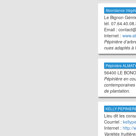
Abondance Végét
Le Bignon Gémi
tél. 07.64.40.08
Email : contact
internet :
www.ab
Pépinière d’arbre
nues adaptés à l
Pépinière ALMATY
56400 LE BONO -
Pépinière en cour
contemporaines a
de plantation.
KELLY PEPINIER
Lieu dit les con
Courriel :
kellyp
Internet :
http:/
Variétés fruitiè