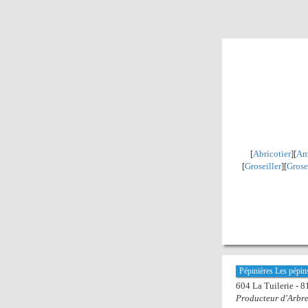
[
Abricotier
][
Am
[
Groseiller
][
Grose
Pépinières Les pépin
604 La Tuilerie - 
Producteur d'Arbre