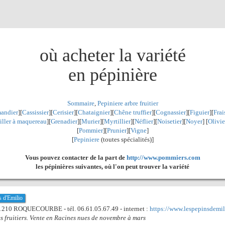
où acheter la variété
en pépinière
Sommaire
,
Pepiniere arbre fruitier
andier
][
Cassissier
][
Cerisier
][
Chataignier
][
Chêne truffier
][
Cognassier
][
Figuier
][
Frai
iller à maquereau
][
Grenadier
]
[
Murier
][
Myrtillier
]
[
Néflier
][
Noisetier
][
Noyer
] [
Olivie
[
Pommier
][
Prunier
][
Vigne
]
[
Pepiniere
(toutes spécialités)]
Vous pouvez contacter de la part de
http://www.pommiers.com
les pépinières suivantes, où l'on peut trouver la variété
s d'Emilio
81210 ROQUECOURBE - tél. 06.61.05.67.49 - internet :
https://www.lespepinsdemili
s fruitiers. Vente en Racines nues de novembre à mars