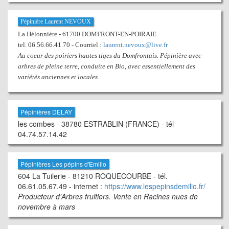
Pépinière Laurent NEVOUX
La Hélonnière - 61700 DOMFRONT-EN-POIRAIE
tel. 06.56.66.41.70 - Courriel :
laurent.nevoux@live.fr
Au coeur des poiriers hautes tiges du Domfrontais. Pépinière avec
arbres de pleine terre, conduite en Bio, avec essentiellement des
variétés anciennes et locales.
Pépinières DELAY
les combes - 38780 ESTRABLIN (FRANCE) - tél
04.74.57.14.42
Pépinières Les pépins d'Emilio
604 La Tuilerie - 81210 ROQUECOURBE - tél.
06.61.05.67.49 - internet :
https://www.lespepinsdemilio.fr/
Producteur d'Arbres fruitiers. Vente en Racines nues de
novembre à mars