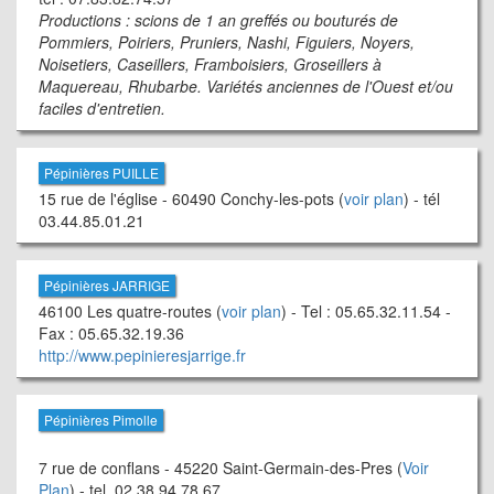
Productions : scions de 1 an greffés ou bouturés de
Pommiers, Poiriers, Pruniers, Nashi, Figuiers, Noyers,
Noisetiers, Caseillers, Framboisiers, Groseillers à
Maquereau, Rhubarbe. Variétés anciennes de l'Ouest et/ou
faciles d'entretien.
Pépinières PUILLE
15 rue de l'église - 60490 Conchy-les-pots (
voir plan
) - tél
03.44.85.01.21
Pépinières JARRIGE
46100 Les quatre-routes (
voir plan
) - Tel : 05.65.32.11.54 -
Fax : 05.65.32.19.36
http://www.pepinieresjarrige.fr
Pépinières Pimolle
7 rue de conflans - 45220 Saint-Germain-des-Pres (
Voir
Plan
) - tel. 02.38.94.78.67