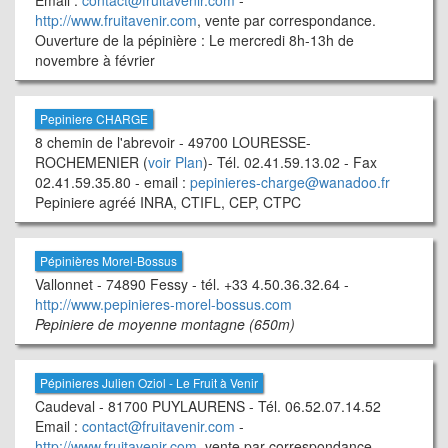
Email :
contact@fruitavenir.com
-
http://www.fruitavenir.com
, vente par correspondance.
Ouverture de la pépinière : Le mercredi 8h-13h de
novembre à février
Pepiniere CHARGE
8 chemin de l'abrevoir - 49700 LOURESSE-
ROCHEMENIER (
voir Plan
)- Tél. 02.41.59.13.02 - Fax
02.41.59.35.80 - email :
pepinieres-charge@wanadoo.fr
Pepiniere agréé INRA, CTIFL, CEP, CTPC
Pépinières Morel-Bossus
Vallonnet - 74890 Fessy - tél. +33 4.50.36.32.64 -
http://www.pepinieres-morel-bossus.com
Pepiniere de moyenne montagne (650m)
Pépinieres Julien Oziol - Le Fruit à Venir
Caudeval - 81700 PUYLAURENS - Tél. 06.52.07.14.52
Email :
contact@fruitavenir.com
-
http://www.fruitavenir.com
, vente par correspondance.