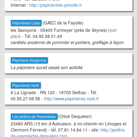
Internet :
http://pepinieriste-pimolle.fr
(GAEC de la Fayolle)
Pépinières Uzès
les Savoyons - 05400 Furmeyer (près de Veynes) (
voir
plan
) - Tél. 04.92.58.01.45
variétés ancienne de pommier et poiriers, greffage à façon
Pepiniere d'argonne
La pépiniere aurait cessé son activité
Pépinieres Noël
6 La Lignade - RN 120 - 19700 Seilhac - Tél.
05.55.27.08.58 -
http://www.pepinieres-noel.fr
(Chloë Dequeker)
Les jardins de Peyreladas
23480 ARS (15 km d'Aubusson, à mi-chemin en Limoges et
Clermont-Ferrand) - tél. 07.81.14.84.11 - site:
http://jardins-
de-peyreladas.dequeker.com