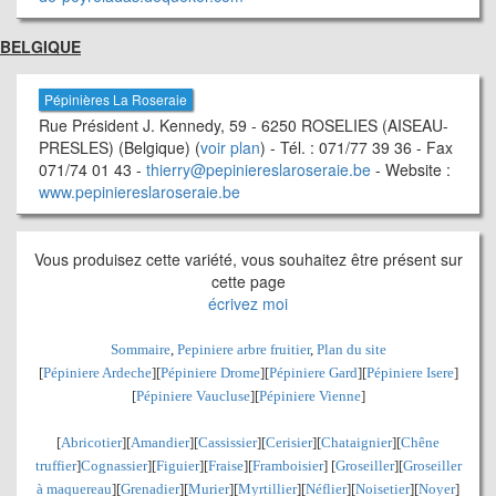
BELGIQUE
Pépinières La Roseraie
Rue Président J. Kennedy, 59 - 6250 ROSELIES (AISEAU-
PRESLES) (Belgique) (
voir plan
) - Tél. : 071/77 39 36 - Fax
071/74 01 43 -
thierry@pepiniereslaroseraie.be
- Website :
www.pepiniereslaroseraie.be
Vous produisez cette variété, vous souhaitez être présent sur
cette page
écrivez moi
Sommaire
,
Pepiniere arbre fruitier
,
Plan du site
[
Pépiniere Ardeche
][
Pépiniere Drome
][
Pépiniere Gard
][
Pépiniere Isere
]
[
Pépiniere Vaucluse
][
Pépiniere Vienne
]
[
Abricotier
][
Amandier
][
Cassissier
][
Cerisier
][
Chataignier
][
Chêne
truffier
]
Cognassier
][
Figuier
][
Fraise
][
Framboisier
] [
Groseiller
][
Groseiller
à maquereau
][
Grenadier
]
[
Murier
][
Myrtillier
]
[
Néflier
][
Noisetier
][
Noyer
]