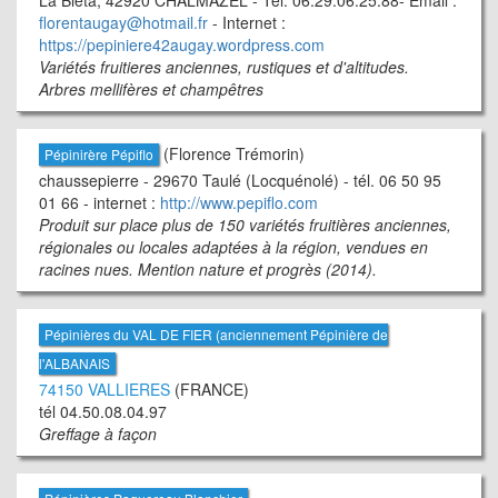
La Bieta, 42920 CHALMAZEL - Tél. 06.29.06.25.88- Email :
florentaugay@hotmail.fr
- Internet :
https://pepiniere42augay.wordpress.com
Variétés fruitieres anciennes, rustiques et d'altitudes.
Arbres mellifères et champêtres
(Florence Trémorin)
Pépinirère Pépiflo
chaussepierre - 29670 Taulé (Locquénolé) - tél. 06 50 95
01 66 - internet :
http://www.pepiflo.com
Produit sur place plus de 150 variétés fruitières anciennes,
régionales ou locales adaptées à la région, vendues en
racines nues. Mention nature et progrès (2014).
Pépinières du VAL DE FIER (anciennement Pépinière de
l'ALBANAIS
74150 VALLIERES
(FRANCE)
tél 04.50.08.04.97
Greffage à façon