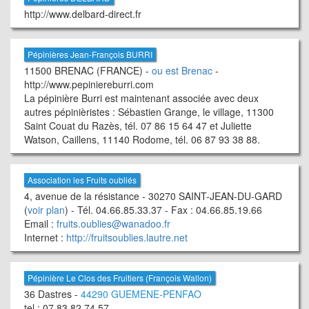
http://www.delbard-direct.fr
Pépinières Jean-François BURRI
11500 BRENAC (FRANCE) -
ou est Brenac
-
http://www.pepiniereburri.com
La pépinière Burri est maintenant associée avec deux
autres pépinièristes : Sébastien Grange, le village, 11300
Saint Couat du Razès, tél. 07 86 15 64 47 et Juliette
Watson, Caillens, 11140 Rodome, tél. 06 87 93 38 88.
Association les Fruits oubliés
4, avenue de la résistance - 30270 SAINT-JEAN-DU-GARD
(
voir plan
) - Tél. 04.66.85.33.37 - Fax : 04.66.85.19.66
Email :
fruits.oublies@wanadoo.fr
Internet :
http://fruitsoublies.lautre.net
Pépinière Le Clos des Fruitiers (François Wallon)
36 Dastres -
44290 GUEMENE-PENFAO
tel : 07.83.82.74.57