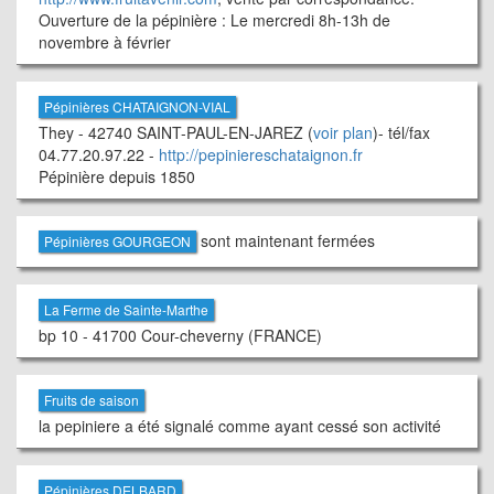
Ouverture de la pépinière : Le mercredi 8h-13h de
novembre à février
Pépinières CHATAIGNON-VIAL
They - 42740 SAINT-PAUL-EN-JAREZ (
voir plan
)- tél/fax
04.77.20.97.22 -
http://pepiniereschataignon.fr
Pépinière depuis 1850
sont maintenant fermées
Pépinières GOURGEON
La Ferme de Sainte-Marthe
bp 10 - 41700 Cour-cheverny (FRANCE)
Fruits de saison
la pepiniere a été signalé comme ayant cessé son activité
Pépinières DELBARD