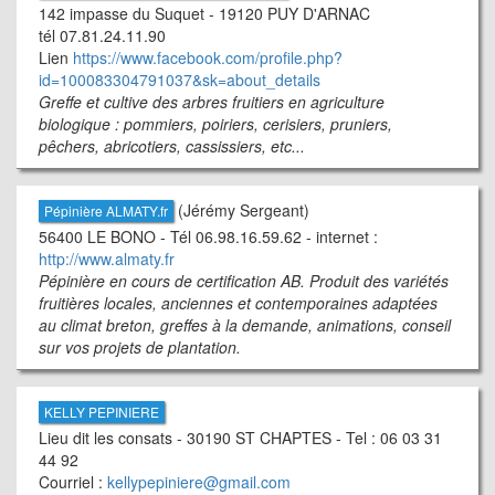
142 impasse du Suquet - 19120 PUY D'ARNAC
tél 07.81.24.11.90
Lien
https://www.facebook.com/profile.php?
id=100083304791037&sk=about_details
Greffe et cultive des arbres fruitiers en agriculture
biologique : pommiers, poiriers, cerisiers, pruniers,
pêchers, abricotiers, cassissiers, etc...
(Jérémy Sergeant)
Pépinière ALMATY.fr
56400 LE BONO - Tél 06.98.16.59.62 - internet :
http://www.almaty.fr
Pépinière en cours de certification AB. Produit des variétés
fruitières locales, anciennes et contemporaines adaptées
au climat breton, greffes à la demande, animations, conseil
sur vos projets de plantation.
KELLY PEPINIERE
Lieu dit les consats - 30190 ST CHAPTES - Tel : 06 03 31
44 92
Courriel :
kellypepiniere@gmail.com