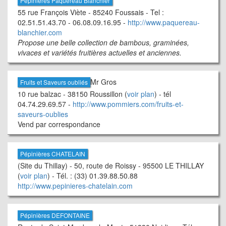
Pépinières Paquereau Blanchier
55 rue François Viète - 85240 Foussais - Tel :
02.51.51.43.70 - 06.08.09.16.95 -
http://www.paquereau-
blanchier.com
Propose une belle collection de bambous, graminées,
vivaces et variétés fruitières actuelles et anciennes.
Mr Gros
Fruits et Saveurs oubliés
10 rue balzac - 38150 Roussillon (
voir plan
) - tél
04.74.29.69.57 -
http://www.pommiers.com/fruits-et-
saveurs-oublies
Vend par correspondance
Pépinières CHATELAIN
(Site du Thillay) - 50, route de Roissy - 95500 LE THILLAY
(
voir plan
) - Tél. : (33) 01.39.88.50.88
http://www.pepinieres-chatelain.com
Pépinières DEFONTAINE