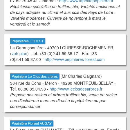
07.82.79.45.41 - internet :
http://www.lapetitepepiniere.fr
Pépiniériste spécialisé en fruitiers bio, Variétés anciennes et
de pays adaptés au climat et aux sols des Pays de Loire -
Variétés modernes. Ouverte de novembre à mars le
vendredi et le samedi.
Pépinières FOREST
La Garançonnière - 49700 LOURESSE-ROCHEMENIER
(
voir plan
) - tél. +33 (0)2.41.59.35.17 - Fax +33
(0)2.41.59.37.00 -
http://www.pepinieres-forest.com
(Mr Charles Gaignard)
Pépiniere Le Clos des arbres
364 rue du Cohu - Méron - 49260 MONTREUIL-BELLAY -
Tél. 06.86.85.04.98 -
http://www.leclosdesarbres.fr
Propose des rosiers et arbres fruitiers bio, vente en racine
nue d'octobre à mars en direct à la pépinière ou par
correspondance
Pépinière Florent AUGAY