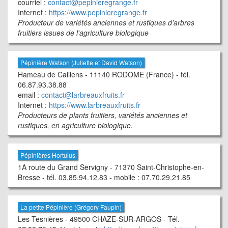
courriel :
contact@pepinieregrange.fr
Internet :
https://www.pepinieregrange.fr
Producteur de variétés anciennes et rustiques d'arbres
fruitiers issues de l'agriculture biologique
Pépinière Watson (Juliette et David Watson)
Hameau de Caillens - 11140 RODOME (France) - tél.
06.87.93.38.88
email :
contact@larbreauxfruits.fr
Internet :
https://www.larbreauxfruits.fr
Producteurs de plants fruitiers, variétés anciennes et
rustiques, en agriculture biologique.
Pépinières Hortulus
1A route du Grand Servigny - 71370 Saint-Christophe-en-
Bresse - tél. 03.85.94.12.83 - mobile : 07.70.29.21.85
La petite Pépinière (Grégory Faupin)
Les Tesnières - 49500 CHAZE-SUR-ARGOS - Tél.