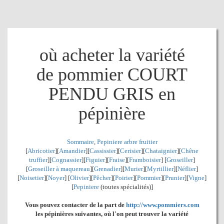
où acheter la variété
de pommier COURT
PENDU GRIS en
pépinière
Sommaire
,
Pepiniere arbre fruitier
[
Abricotier
][
Amandier
][
Cassissier
][
Cerisier
][
Chataignier
][
Chêne
truffier
][
Cognassier
][
Figuier
][
Fraise
][
Framboisier
] [
Groseiller
]
[
Groseiller à maquereau
][
Grenadier
]
[
Murier
][
Myrtillier
]
[
Néflier
]
[
Noisetier
][
Noyer
] [
Olivier
][
Pêcher
][
Poirier
][
Pommier
][
Prunier
][
Vigne
]
[
Pepiniere
(toutes spécialités)]
Vous pouvez contacter de la part de
http://www.pommiers.com
les pépinières suivantes, où l'on peut trouver la variété