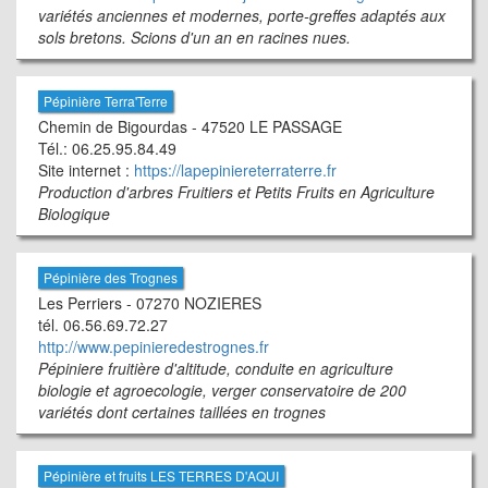
variétés anciennes et modernes, porte-greffes adaptés aux
sols bretons. Scions d'un an en racines nues.
Pépinière Terra'Terre
Chemin de Bigourdas - 47520 LE PASSAGE
Tél.: 06.25.95.84.49
Site internet :
https://lapepiniereterraterre.fr
Production d'arbres Fruitiers et Petits Fruits en Agriculture
Biologique
Pépinière des Trognes
Les Perriers - 07270 NOZIERES
tél. 06.56.69.72.27
http://www.pepinieredestrognes.fr
Pépiniere fruitière d'altitude, conduite en agriculture
biologie et agroecologie, verger conservatoire de 200
variétés dont certaines taillées en trognes
Pépinière et fruits LES TERRES D'AQUI