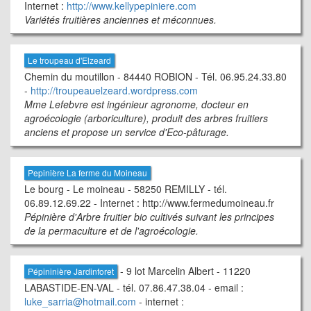
Internet :
http://www.kellypepiniere.com
Variétés fruitières anciennes et méconnues.
Le troupeau d'Elzeard
Chemin du moutillon - 84440 ROBION - Tél. 06.95.24.33.80
-
http://troupeauelzeard.wordpress.com
Mme Lefebvre est ingénieur agronome, docteur en
agroécologie (arboriculture), produit des arbres fruitiers
anciens et propose un service d'Eco-pâturage.
Pepinière La ferme du Moineau
Le bourg - Le moineau - 58250 REMILLY - tél.
06.89.12.69.22 - Internet : http://www.fermedumoineau.fr
Pépinière d'Arbre fruitier bio cultivés suivant les principes
de la permaculture et de l'agroécologie.
- 9 lot Marcelin Albert - 11220
Pépininière Jardinforet
LABASTIDE-EN-VAL - tél. 07.86.47.38.04 - email :
luke_sarria@hotmail.com
- internet :