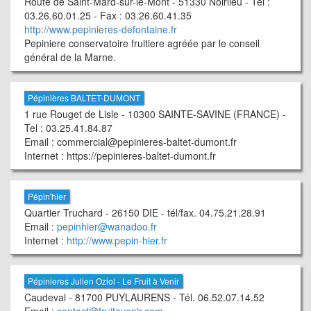
Route de Saint-Mard-sur-le-Mont - 51330 Noirlieu - Tél :
03.26.60.01.25 - Fax : 03.26.60.41.35
http://www.pepinieres-defontaine.fr
Pepiniere conservatoire fruitiere agréée par le conseil
général de la Marne.
Pépinières BALTET-DUMONT
1 rue Rouget de Lisle - 10300 SAINTE-SAVINE (FRANCE) -
Tel : 03.25.41.84.87
Email : commercial@pepinieres-baltet-dumont.fr
Internet : https://pepinieres-baltet-dumont.fr
Pépin'hier
Quartier Truchard - 26150 DIE - tél/fax. 04.75.21.28.91
Email :
pepinhier@wanadoo.fr
Internet :
http://www.pepin-hier.fr
Pépinieres Julien Oziol - Le Fruit à Venir
Caudeval - 81700 PUYLAURENS - Tél. 06.52.07.14.52