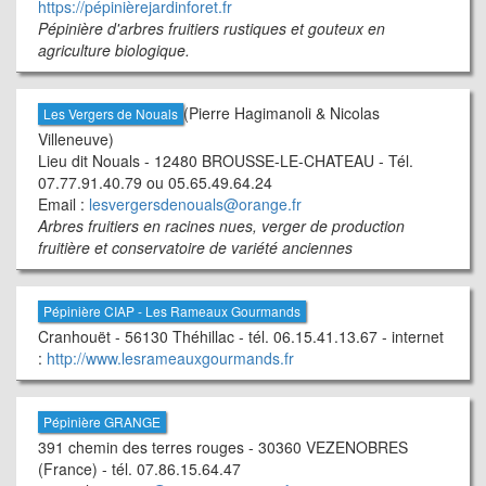
https://pépinièrejardinforet.fr
Pépinière d'arbres fruitiers rustiques et gouteux en
agriculture biologique.
(Pierre Hagimanoli & Nicolas
Les Vergers de Nouals
Villeneuve)
Lieu dit Nouals - 12480 BROUSSE-LE-CHATEAU - Tél.
07.77.91.40.79 ou 05.65.49.64.24
Email :
lesvergersdenouals@orange.fr
Arbres fruitiers en racines nues, verger de production
fruitière et conservatoire de variété anciennes
Pépinière CIAP - Les Rameaux Gourmands
Cranhouët - 56130 Théhillac - tél. 06.15.41.13.67 - internet
:
http://www.lesrameauxgourmands.fr
Pépinière GRANGE
391 chemin des terres rouges - 30360 VEZENOBRES
(France) - tél. 07.86.15.64.47