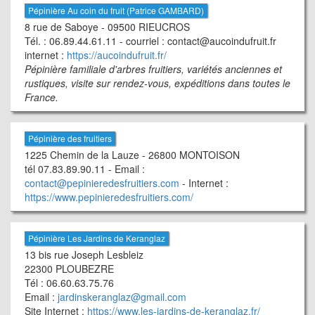
Pépinière Au coin du fruit (Patrice GAMBARD)
8 rue de Saboye - 09500 RIEUCROS
Tél. : 06.89.44.61.11 - courriel : contact@aucoindufruit.fr
internet :
https://aucoindufruit.fr/
Pépinière familiale d'arbres fruitiers, variétés anciennes et
rustiques, visite sur rendez-vous, expéditions dans toutes le
France.
Pépinière des fruitiers
1225 Chemin de la Lauze - 26800 MONTOISON
tél 07.83.89.90.11 - Email :
contact@pepinieredesfruitiers.com
- Internet :
https://www.pepinieredesfruitiers.com/
Pépinière Les Jardins de Keranglaz
13 bis rue Joseph Lesbleiz
22300 PLOUBEZRE
Tél : 06.60.63.75.76
Email :
jardinskeranglaz@gmail.com
Site Internet :
https://www.les-jardins-de-keranglaz.fr/