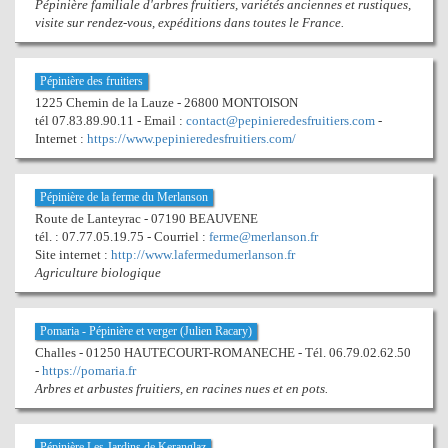
Pépinière familiale d'arbres fruitiers, variétés anciennes et rustiques,
visite sur rendez-vous, expéditions dans toutes le France.
Pépinière des fruitiers
1225 Chemin de la Lauze - 26800 MONTOISON
tél 07.83.89.90.11 - Email :
contact@pepinieredesfruitiers.com
-
Internet :
https://www.pepinieredesfruitiers.com/
Pépinière de la ferme du Merlanson
Route de Lanteyrac - 07190 BEAUVENE
tél. : 07.77.05.19.75 - Courriel :
ferme@merlanson.fr
Site internet :
http://www.lafermedumerlanson.fr
Agriculture biologique
Pomaria - Pépinière et verger (Julien Racary)
Challes - 01250 HAUTECOURT-ROMANECHE - Tél. 06.79.02.62.50
-
https://pomaria.fr
Arbres et arbustes fruitiers, en racines nues et en pots.
Pépinière Les Jardins de Keranglaz