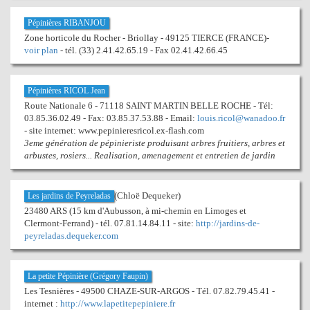
Pépinières RIBANJOU
Zone horticole du Rocher - Briollay - 49125 TIERCE (FRANCE)-
voir plan
- tél. (33) 2.41.42.65.19 - Fax 02.41.42.66.45
Pépinières RICOL Jean
Route Nationale 6 - 71118 SAINT MARTIN BELLE ROCHE - Tél:
03.85.36.02.49 - Fax: 03.85.37.53.88 - Email:
louis.ricol@wanadoo.fr
- site internet: www.pepinieresricol.ex-flash.com
3eme génération de pépinieriste produisant arbres fruitiers, arbres et
arbustes, rosiers... Realisation, amenagement et entretien de jardin
(Chloë Dequeker)
Les jardins de Peyreladas
23480 ARS (15 km d'Aubusson, à mi-chemin en Limoges et
Clermont-Ferrand) - tél. 07.81.14.84.11 - site:
http://jardins-de-
peyreladas.dequeker.com
La petite Pépinière (Grégory Faupin)
Les Tesnières - 49500 CHAZE-SUR-ARGOS - Tél. 07.82.79.45.41 -
internet :
http://www.lapetitepepiniere.fr