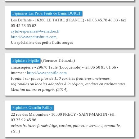
Pépinières Les Petits Fruits de Daniel DURET
Les Deffants - 16360 LE TATRE (FRANCE) - tél 05.45.78.48.33 - fax
05.45.78.65.62
cytul-esperanza@wanadoo.fr
http://www.petitsfruits.com
,
Un spécialiste des petits fruits rouges
(Florence Trémorin)
Pépinirère Pépiflo
chaussepierre - 29670 Taulé (Locquénolé) - tél. 06 50 95 01 66 -
internet :
http://www.pepiflo.com
Produit sur place plus de 150 variétés fruitières anciennes,
régionales ou locales adaptées à la région, vendues en racines nues.
Mention nature et progrès (2014).
Pepinieres Girardin-Pailley
22 rue des Maronniers - 10500 PRECY - SAINT-MARTIN - tél.
03.25.92.45.96
arbres fruitiers formés (tige, cordon, palmette verrier, quenouille,
etc...)