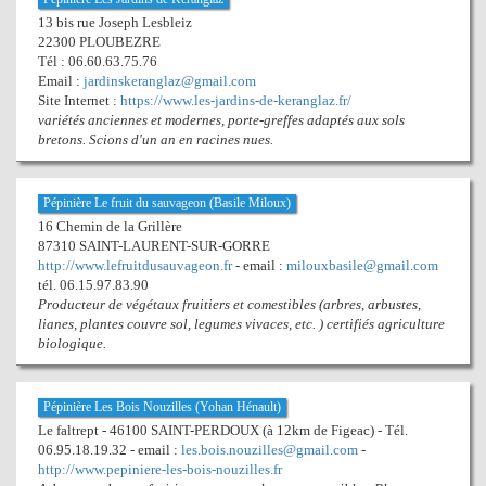
13 bis rue Joseph Lesbleiz
22300 PLOUBEZRE
Tél : 06.60.63.75.76
Email :
jardinskeranglaz@gmail.com
Site Internet :
https://www.les-jardins-de-keranglaz.fr/
variétés anciennes et modernes, porte-greffes adaptés aux sols
bretons. Scions d'un an en racines nues.
Pépinière Le fruit du sauvageon (Basile Miloux)
16 Chemin de la Grillère
87310 SAINT-LAURENT-SUR-GORRE
http://www.lefruitdusauvageon.fr
- email :
milouxbasile@gmail.com
tél. 06.15.97.83.90
Producteur de végétaux fruitiers et comestibles (arbres, arbustes,
lianes, plantes couvre sol, legumes vivaces, etc. ) certifiés agriculture
biologique.
Pépinière Les Bois Nouzilles (Yohan Hénault)
Le faltrept - 46100 SAINT-PERDOUX (à 12km de Figeac) - Tél.
06.95.18.19.32 - email :
les.bois.nouzilles@gmail.com
-
http://www.pepiniere-les-bois-nouzilles.fr