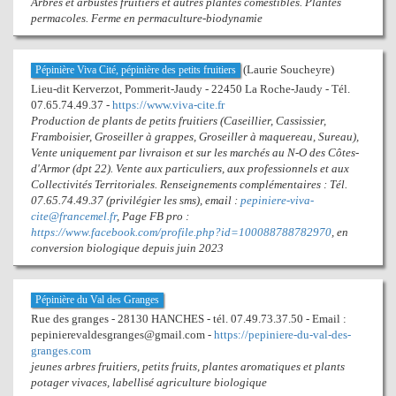
Arbres et arbustes fruitiers et autres plantes comestibles. Plantes
permacoles. Ferme en permaculture-biodynamie
(Laurie Soucheyre)
Pépinière Viva Cité, pépinière des petits fruitiers
Lieu-dit Kerverzot, Pommerit-Jaudy - 22450 La Roche-Jaudy - Tél.
07.65.74.49.37 -
https://www.viva-cite.fr
Production de plants de petits fruitiers (Caseillier, Cassissier,
Framboisier, Groseiller à grappes, Groseiller à maquereau, Sureau),
Vente uniquement par livraison et sur les marchés au N-O des Côtes-
d'Armor (dpt 22). Vente aux particuliers, aux professionnels et aux
Collectivités Territoriales. Renseignements complémentaires : Tél.
07.65.74.49.37 (privilégier les sms), email :
pepiniere-viva-
cite@francemel.fr
, Page FB pro :
https://www.facebook.com/profile.php?id=100088788782970
, en
conversion biologique depuis juin 2023
Pépinière du Val des Granges
Rue des granges - 28130 HANCHES - tél. 07.49.73.37.50 - Email :
pepinierevaldesgranges@gmail.com -
https://pepiniere-du-val-des-
granges.com
jeunes arbres fruitiers, petits fruits, plantes aromatiques et plants
potager vivaces, labellisé agriculture biologique