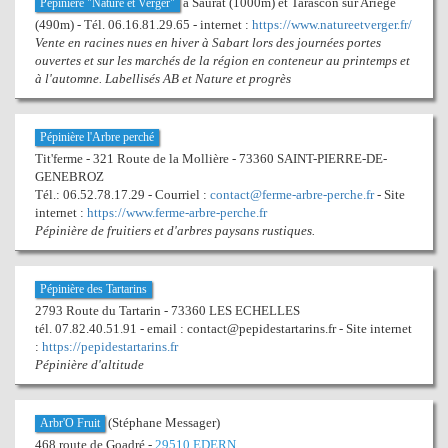
à Saurat (1000m) et Tarascon sur Ariège
Pépinière "Nature et Verger"
(490m) - Tél. 06.16.81.29.65 - internet :
https://www.natureetverger.fr/
Vente en racines nues en hiver à Sabart lors des journées portes
ouvertes et sur les marchés de la région en conteneur au printemps et
à l'automne. Labellisés AB et Nature et progrès
Pépinière l'Arbre perché
Tit'ferme - 321 Route de la Mollière - 73360 SAINT-PIERRE-DE-
GENEBROZ
Tél.: 06.52.78.17.29 - Courriel :
contact@ferme-arbre-perche.fr
- Site
internet :
https://www.ferme-arbre-perche.fr
Pépinière de fruitiers et d'arbres paysans rustiques.
Pépinière des Tartarins
2793 Route du Tartarin - 73360 LES ECHELLES
tél. 07.82.40.51.91 - email : contact@pepidestartarins.fr - Site internet
:
https://pepidestartarins.fr
Pépinière d'altitude
(Stéphane Messager)
Arbr'O Fruit
468 route de Goadré -
29510 EDERN