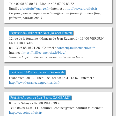
Tel : 02.98.82.80.34 - Mobile : 06.67.00.83.22
Email :
arbrofruit@orange.fr
- Internet :
http://www.arbrofruit.fr
Propose pour quelques variétés differentes formes fruitières (tige,
palmette, cordon, etc...)
Pépinière des Mille et une Noix (Delonca Vincent)
12 rue de la fontaine - Hameau de Jean Raymond - 11400 VERDUN
EN LAURAGAIS
tél. +33 6.85.16.21.26 - Courriel :
contact@milleetunenoix.fr
-
Internet :
https://milleetunenoix.fr/blog/
Visite de la pépinière sur rendez-vous. Vente en ligne
Pépinière CIAP - Les Rameaux Gourmands
Cranhouët - 56130 Théhillac - tél. 06.15.41.13.67 - internet :
http://www.lesrameauxgourmands.fr
Pépinière Au coin du fruit (Patrice GAMBARD)
8 rue de Saboye - 09500 RIEUCROS
Tél. : 06.89.44.61.11 - courriel : contact@aucoindufruit.fr internet :
https://aucoindufruit.fr/