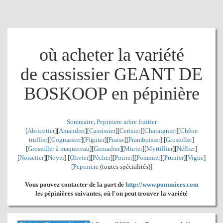
où acheter la variété
de cassissier GEANT DE
BOSKOOP en pépinière
Sommaire
,
Pepiniere arbre fruitier
[
Abricotier
][
Amandier
][
Cassissier
][
Cerisier
][
Chataignier
][
Chêne
truffier
][
Cognassier
][
Figuier
][
Fraise
][
Framboisier
] [
Groseiller
]
[
Groseiller à maquereau
][
Grenadier
]
[
Murier
][
Myrtillier
]
[
Néflier
]
[
Noisetier
][
Noyer
] [
Olivier
][
Pêcher
][
Poirier
][
Pommier
][
Prunier
][
Vigne
]
[
Pepiniere
(toutes spécialités)]
Vous pouvez contacter de la part de
http://www.pommiers.com
les pépinières suivantes, où l'on peut trouver la variété