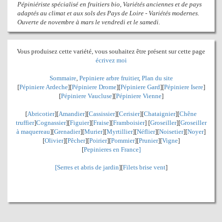
Pépiniériste spécialisé en fruitiers bio, Variétés anciennes et de pays
adaptés au climat et aux sols des Pays de Loire - Variétés modernes.
Ouverte de novembre à mars le vendredi et le samedi.
Vous produisez cette variété, vous souhaitez être présent sur cette page
écrivez moi
Sommaire
,
Pepiniere arbre fruitier
,
Plan du site
[
Pépiniere Ardeche
][
Pépiniere Drome
][
Pépiniere Gard
][
Pépiniere Isere
]
[
Pépiniere Vaucluse
][
Pépiniere Vienne
]
[
Abricotier
][
Amandier
][
Cassissier
][
Cerisier
][
Chataignier
][
Chêne
truffier
]
Cognassier
][
Figuier
][
Fraise
][
Framboisier
] [
Groseiller
][
Groseiller
à maquereau
][
Grenadier
]
[
Murier
][
Myrtillier
]
[
Néflier
][
Noisetier
][
Noyer
]
[
Olivier
][
Pêcher
][
Poirier
][
Pommier
][
Prunier
][
Vigne
]
[
Pepinieres en France]
[
Serres et abris de jardin
][
Filets brise vent
]