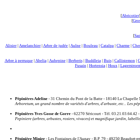
[
Abricotier
[
Gros
[
Sa
Alisier
|
Amelanchier
|
Arbre de judée
|
Aulne
|
Bouleau
|
Catalpa
|
Charme
|
Che
Arbre à perruque
|
Abelia
|
Aubepine
|
Berberis
|
Buddleia
|
Buis
|
Callistemon
|
C
Fusain
|
Hortensia
|
Houx
|
Lagerstroe
Pépinières Adeline
- 31 Chemin du Pont de la Batte - 18140 La Chapelle M
Arboretum, un grand nombre de variétés d'arbres, d'arbuste, etc... Les p
Pépinières Yves Gosse de Gorre
- 62270 Séricourt - Tél. 03.21.03.64.42 
Pepiniere (arbres, arbustes, rosiers, vivaces) et magnifique jardin, labe
Pépinière Minier
- Les Fontaines de l'Aunay - B.P. 79 - 49250 Beaufort-en-