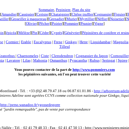
Sommaire
,
Pepiniere
,
Plan du site
][
Amandier
][
Cassissier
][
Cerisier
][
Chataignier
][
Chêne truffier
]
Cognassier
][
Figuier
][
eiller
][
Groseiller à maquereau
][
Grenadier
]
[
Murier
][
Myrtillier
]
[
Néflier
][
Noisetier
][
N
[
Olivier
][
Pêcher
][
Poirier
][
Pommier
][
Prunier
][
Vigne
]
pin
][
épicéa
][
Mélèze
][
Pin
][
Cèdre
][
Cyprès]
[
Génèvrier
][
Pépinières de conifere et resi
ne
|
Cormier
|
Erable
|
Eucalyptus
|
Frene
|
Ginkgo
|
Hetre
|
Liquidambar
|
Magnolia
Tilleul
eanothus
|
Chaenomeles
|
Ciste
|
Clerodendron
|
Cognassier du Japon
|
Cornouiller
mia
|
Lavatere
|
Lilas
|
Mahonia
|
Osmanthus
|
Pyracantha
|
Rubus
|
Seringat
|
Spiree
Vous pouvez contacter de la part de
http://www.pommiers.com
les pépinières suivantes, où l'on peut trouver cette variété
ontlinard - Tél. : +33 (0)2.48.79.47.18 ou 06.87.61.01.86 -
http://arboretum-adel
épinieres Adeline sont agréées CCVS comme collection nationale pour Ginkgo, liqui
-
http://perso.wanadoo.fr/ygossedegorre
llisé "jardin remarquable", pas de vente par correspondance
Vallée - Tél. : 02 41 79 48 33 - Fax : 02 41 47 50 13 - http://www.pepinieres-minier