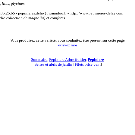
lilas, glycines.
85.25.65 - pepinieres.delay@wanadoo.fr - http://www.pepinieres-delay.com
elle collection de magnolia) et coniferes.
Vous produisez cette variété, vous souhaitez être présent sur cette page
écrivez moi
Sommaire
,
Pepiniere Arbre fruitier
,
Pepiniere
[
Serres et abris de jardin
][
Filets brise vent
]