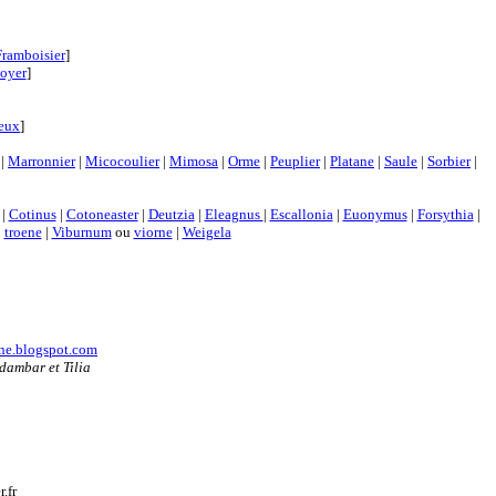
Framboisier
]
oyer
]
neux
]
|
Marronnier
|
Micocoulier
|
Mimosa
|
Orme
|
Peuplier
|
Platane
|
Saule
|
Sorbier
|
|
Cotinus
|
Cotoneaster
|
Deutzia
|
Eleagnus
|
Escallonia
|
Euonymus
|
Forsythia
|
|
troene
|
Viburnum
ou
viorne
|
Weigela
ine.blogspot.com
dambar et Tilia
.fr