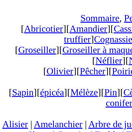
Sommaire
,
Pe
[
Abricotier
][
Amandier
][
Cass
truffier
]
Cognassie
[
Groseiller
][
Groseiller à maqu
[
Néflier
][
[
Olivier
][
Pêcher
][
Poiri
[
Sapin
][
épicéa
][
Mélèze
][
Pin
][
C
conifer
Alisier
|
Amelanchier
|
Arbre de j