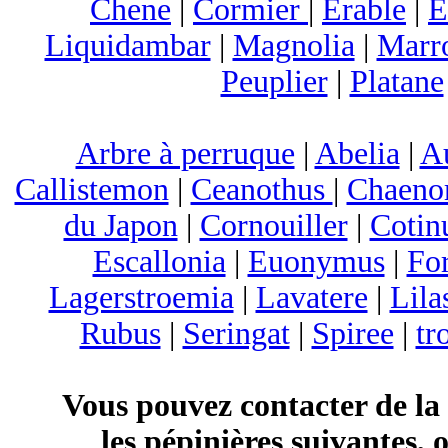
Chene
|
Cormier
|
Erable
|
E
Liquidambar
|
Magnolia
|
Marr
Peuplier
|
Platane
Arbre à perruque
|
Abelia
|
A
Callistemon
|
Ceanothus
|
Chaeno
du Japon
|
Cornouiller
|
Cotin
Escallonia
|
Euonymus
|
For
Lagerstroemia
|
Lavatere
|
Lila
Rubus
|
Seringat
|
Spiree
|
tr
Vous pouvez contacter de la
les pépinières suivantes, 