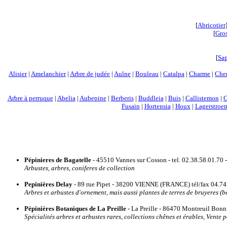
[
Abricotier
[
Gros
[
Sa
Alisier
|
Amelanchier
|
Arbre de judée
|
Aulne
|
Bouleau
|
Catalpa
|
Charme
|
Che
Arbre à perruque
|
Abelia
|
Aubepine
|
Berberis
|
Buddleia
|
Buis
|
Callistemon
|
C
Fusain
|
Hortensia
|
Houx
|
Lagerstroe
Pépinieres de Bagatelle
- 45510 Vannes sur Cosson - tel. 02.38.58.01.70 
Arbustes, arbres, coniferes de collection
Pepinières Delay
- 89 rue Pipet - 38200 VIENNE (FRANCE) tél/fax 04.74.
Arbres et arbustes d'ornement, mais aussi plantes de terres de bruyeres (b
Pépinières Botaniques de La Preille
- La Preille - 86470 Montreuil Bonnin
Spécialités arbres et arbustes rares, collections chênes et érables, Vente