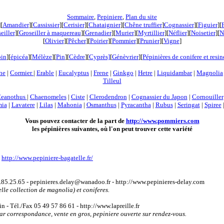
Sommaire
,
Pepiniere
,
Plan du site
][
Amandier
][
Cassissier
][
Cerisier
][
Chataignier
][
Chêne truffier
]
Cognassier
][
Figuier
][
eiller
][
Groseiller à maquereau
][
Grenadier
]
[
Murier
][
Myrtillier
]
[
Néflier
][
Noisetier
][
N
[
Olivier
][
Pêcher
][
Poirier
][
Pommier
][
Prunier
][
Vigne
]
pin
][
épicéa
][
Mélèze
][
Pin
][
Cèdre
][
Cyprès]
[
Génèvrier
][
Pépinières de conifere et resi
ne
|
Cormier
|
Erable
|
Eucalyptus
|
Frene
|
Ginkgo
|
Hetre
|
Liquidambar
|
Magnolia
Tilleul
eanothus
|
Chaenomeles
|
Ciste
|
Clerodendron
|
Cognassier du Japon
|
Cornouiller
mia
|
Lavatere
|
Lilas
|
Mahonia
|
Osmanthus
|
Pyracantha
|
Rubus
|
Seringat
|
Spiree
Vous pouvez contacter de la part de
http://www.pommiers.com
les pépinières suivantes, où l'on peut trouver cette variété
-
http://www.pepiniere-bagatelle.fr/
85.25.65 - pepinieres.delay@wanadoo.fr - http://www.pepinieres-delay.com
elle collection de magnolia) et coniferes.
 - Tél./Fax 05 49 57 86 61 - http://www.lapreille.fr
 par correspondance, vente en gros, pepiniere ouverte sur rendez-vous.