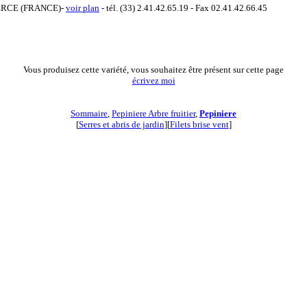
 TIERCE (FRANCE)-
voir plan
- tél. (33) 2.41.42.65.19 - Fax 02.41.42.66.45
Vous produisez cette variété, vous souhaitez être présent sur cette page
écrivez moi
Sommaire
,
Pepiniere Arbre fruitier
,
Pepiniere
[
Serres et abris de jardin
][
Filets brise vent
]