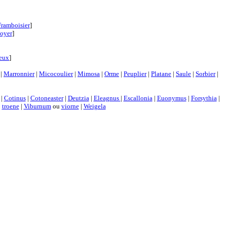
Framboisier
]
oyer
]
neux
]
|
Marronnier
|
Micocoulier
|
Mimosa
|
Orme
|
Peuplier
|
Platane
|
Saule
|
Sorbier
|
|
Cotinus
|
Cotoneaster
|
Deutzia
|
Eleagnus
|
Escallonia
|
Euonymus
|
Forsythia
|
|
troene
|
Viburnum
ou
viorne
|
Weigela