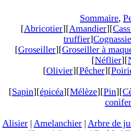
Sommaire
,
Pe
[
Abricotier
][
Amandier
][
Cass
truffier
]
Cognassie
[
Groseiller
][
Groseiller à maqu
[
Néflier
][
[
Olivier
][
Pêcher
][
Poiri
[
Sapin
][
épicéa
][
Mélèze
][
Pin
][
C
conifer
Alisier
|
Amelanchier
|
Arbre de j