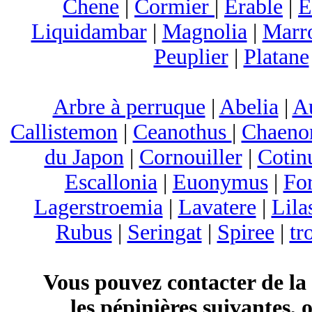
Chene
|
Cormier
|
Erable
|
E
Liquidambar
|
Magnolia
|
Marr
Peuplier
|
Platane
Arbre à perruque
|
Abelia
|
A
Callistemon
|
Ceanothus
|
Chaeno
du Japon
|
Cornouiller
|
Cotin
Escallonia
|
Euonymus
|
For
Lagerstroemia
|
Lavatere
|
Lila
Rubus
|
Seringat
|
Spiree
|
tr
Vous pouvez contacter de la
les pépinières suivantes, 