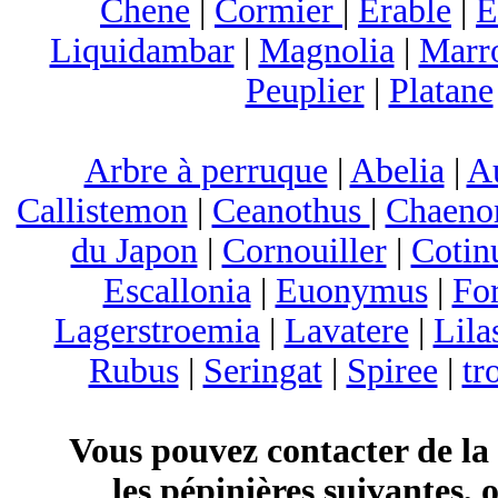
Chene
|
Cormier
|
Erable
|
E
Liquidambar
|
Magnolia
|
Marr
Peuplier
|
Platane
Arbre à perruque
|
Abelia
|
A
Callistemon
|
Ceanothus
|
Chaeno
du Japon
|
Cornouiller
|
Cotin
Escallonia
|
Euonymus
|
For
Lagerstroemia
|
Lavatere
|
Lila
Rubus
|
Seringat
|
Spiree
|
tr
Vous pouvez contacter de la
les pépinières suivantes, 