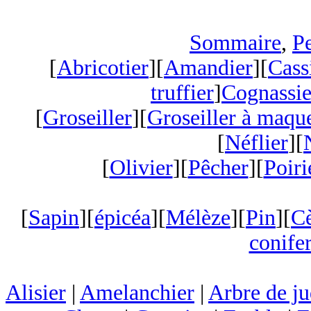
Sommaire
,
Pe
[
Abricotier
][
Amandier
][
Cass
truffier
]
Cognassie
[
Groseiller
][
Groseiller à maqu
[
Néflier
][
[
Olivier
][
Pêcher
][
Poiri
[
Sapin
][
épicéa
][
Mélèze
][
Pin
][
C
conifer
Alisier
|
Amelanchier
|
Arbre de j