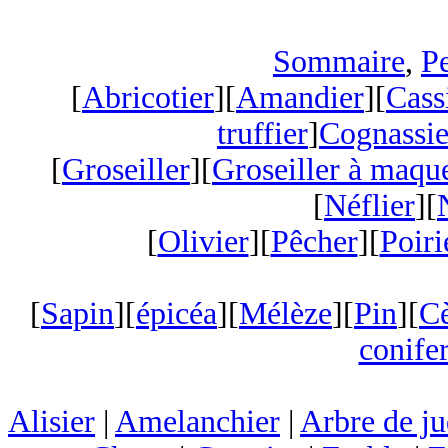
Sommaire
,
Pe
[
Abricotier
][
Amandier
][
Cass
truffier
]
Cognassie
[
Groseiller
][
Groseiller à maqu
[
Néflier
][
[
Olivier
][
Pêcher
][
Poiri
[
Sapin
][
épicéa
][
Mélèze
][
Pin
][
C
conifer
Alisier
|
Amelanchier
|
Arbre de j