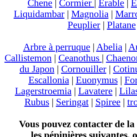
Chene
|
Cormier
|
Erable
|
E
Liquidambar
|
Magnolia
|
Marr
Peuplier
|
Platane
Arbre à perruque
|
Abelia
|
A
Callistemon
|
Ceanothus
|
Chaeno
du Japon
|
Cornouiller
|
Cotin
Escallonia
|
Euonymus
|
For
Lagerstroemia
|
Lavatere
|
Lila
Rubus
|
Seringat
|
Spiree
|
tr
Vous pouvez contacter de la
les pépinières suivantes, 