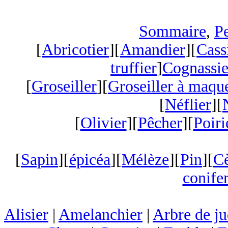
Sommaire
,
Pe
[
Abricotier
][
Amandier
][
Cass
truffier
]
Cognassie
[
Groseiller
][
Groseiller à maqu
[
Néflier
][
[
Olivier
][
Pêcher
][
Poiri
[
Sapin
][
épicéa
][
Mélèze
][
Pin
][
C
conifer
Alisier
|
Amelanchier
|
Arbre de j