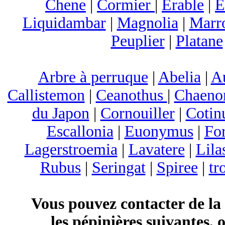
Chene
|
Cormier
|
Erable
|
E
Liquidambar
|
Magnolia
|
Marr
Peuplier
|
Platane
Arbre à perruque
|
Abelia
|
A
Callistemon
|
Ceanothus
|
Chaeno
du Japon
|
Cornouiller
|
Cotin
Escallonia
|
Euonymus
|
For
Lagerstroemia
|
Lavatere
|
Lila
Rubus
|
Seringat
|
Spiree
|
tr
Vous pouvez contacter de la
les pépinières suivantes, 