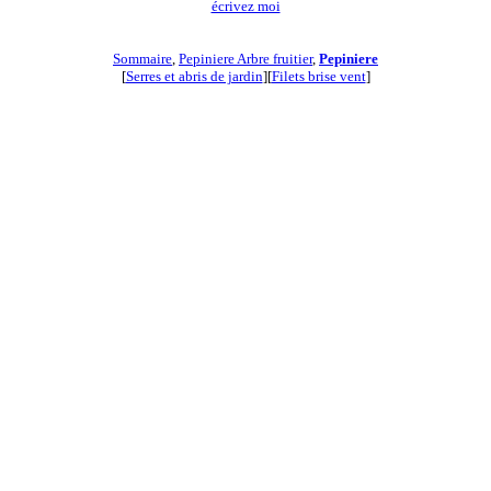
écrivez moi
Sommaire
,
Pepiniere Arbre fruitier
,
Pepiniere
[
Serres et abris de jardin
][
Filets brise vent
]