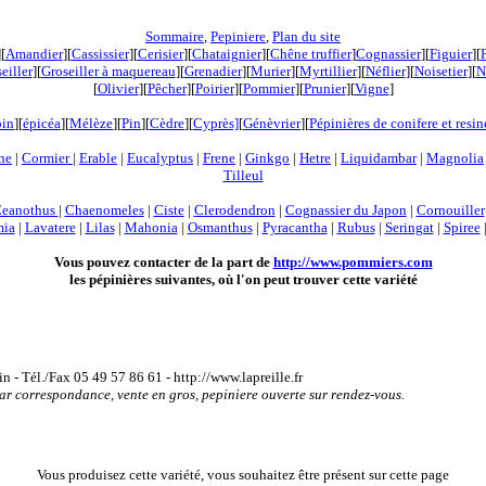
Sommaire
,
Pepiniere
,
Plan du site
][
Amandier
][
Cassissier
][
Cerisier
][
Chataignier
][
Chêne truffier
]
Cognassier
][
Figuier
][
eiller
][
Groseiller à maquereau
][
Grenadier
]
[
Murier
][
Myrtillier
]
[
Néflier
][
Noisetier
][
N
[
Olivier
][
Pêcher
][
Poirier
][
Pommier
][
Prunier
][
Vigne
]
pin
][
épicéa
][
Mélèze
][
Pin
][
Cèdre
][
Cyprès]
[
Génèvrier
][
Pépinières de conifere et resi
ne
|
Cormier
|
Erable
|
Eucalyptus
|
Frene
|
Ginkgo
|
Hetre
|
Liquidambar
|
Magnolia
Tilleul
eanothus
|
Chaenomeles
|
Ciste
|
Clerodendron
|
Cognassier du Japon
|
Cornouiller
mia
|
Lavatere
|
Lilas
|
Mahonia
|
Osmanthus
|
Pyracantha
|
Rubus
|
Seringat
|
Spiree
Vous pouvez contacter de la part de
http://www.pommiers.com
les pépinières suivantes, où l'on peut trouver cette variété
 - Tél./Fax 05 49 57 86 61 - http://www.lapreille.fr
 par correspondance, vente en gros, pepiniere ouverte sur rendez-vous.
Vous produisez cette variété, vous souhaitez être présent sur cette page