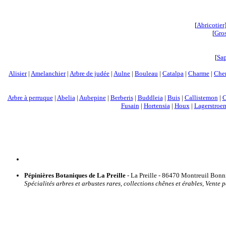
[
Abricotier
[
Gros
[
Sa
Alisier
|
Amelanchier
|
Arbre de judée
|
Aulne
|
Bouleau
|
Catalpa
|
Charme
|
Che
Arbre à perruque
|
Abelia
|
Aubepine
|
Berberis
|
Buddleia
|
Buis
|
Callistemon
|
C
Fusain
|
Hortensia
|
Houx
|
Lagerstroe
Pépinières Botaniques de La Preille
- La Preille - 86470 Montreuil Bonnin
Spécialités arbres et arbustes rares, collections chênes et érables, Vente