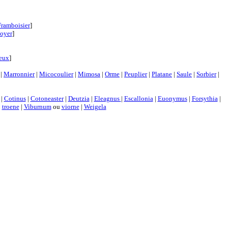
Framboisier
]
oyer
]
neux
]
|
Marronnier
|
Micocoulier
|
Mimosa
|
Orme
|
Peuplier
|
Platane
|
Saule
|
Sorbier
|
|
Cotinus
|
Cotoneaster
|
Deutzia
|
Eleagnus
|
Escallonia
|
Euonymus
|
Forsythia
|
|
troene
|
Viburnum
ou
viorne
|
Weigela