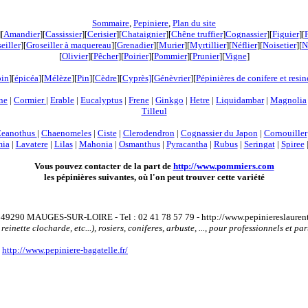
Sommaire
,
Pepiniere
,
Plan du site
][
Amandier
][
Cassissier
][
Cerisier
][
Chataignier
][
Chêne truffier
]
Cognassier
][
Figuier
][
eiller
][
Groseiller à maquereau
][
Grenadier
]
[
Murier
][
Myrtillier
]
[
Néflier
][
Noisetier
][
N
[
Olivier
][
Pêcher
][
Poirier
][
Pommier
][
Prunier
][
Vigne
]
pin
][
épicéa
][
Mélèze
][
Pin
][
Cèdre
][
Cyprès]
[
Génèvrier
][
Pépinières de conifere et resi
ne
|
Cormier
|
Erable
|
Eucalyptus
|
Frene
|
Ginkgo
|
Hetre
|
Liquidambar
|
Magnolia
Tilleul
eanothus
|
Chaenomeles
|
Ciste
|
Clerodendron
|
Cognassier du Japon
|
Cornouiller
mia
|
Lavatere
|
Lilas
|
Mahonia
|
Osmanthus
|
Pyracantha
|
Rubus
|
Seringat
|
Spiree
Vous pouvez contacter de la part de
http://www.pommiers.com
les pépinières suivantes, où l'on peut trouver cette variété
e - 49290 MAUGES-SUR-LOIRE - Tel : 02 41 78 57 79 - http://www.pepiniereslaurenta
reinette clocharde, etc...), rosiers, coniferes, arbuste, ..., pour professionnels et par
-
http://www.pepiniere-bagatelle.fr/