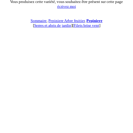
Vous produisez cette variété, vous souhaitez être présent sur cette page
écrivez moi
Sommaire
,
Pepiniere Arbre fruitier
,
Pepiniere
[
Serres et abris de jardin
][
Filets brise vent
]