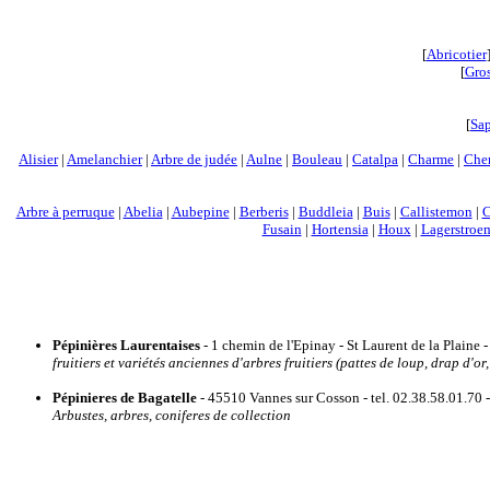
[
Abricotier
[
Gros
[
Sa
Alisier
|
Amelanchier
|
Arbre de judée
|
Aulne
|
Bouleau
|
Catalpa
|
Charme
|
Che
Arbre à perruque
|
Abelia
|
Aubepine
|
Berberis
|
Buddleia
|
Buis
|
Callistemon
|
C
Fusain
|
Hortensia
|
Houx
|
Lagerstroe
Pépinières Laurentaises
- 1 chemin de l'Epinay - St Laurent de la Plain
fruitiers et variétés anciennes d'arbres fruitiers (pattes de loup, drap d'or, 
Pépinieres de Bagatelle
- 45510 Vannes sur Cosson - tel. 02.38.58.01.70 
Arbustes, arbres, coniferes de collection