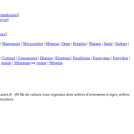
Framboisier
]
oyer
]
neux
]
|
Marronnier
|
Micocoulier
|
Mimosa
|
Orme
|
Peuplier
|
Platane
|
Saule
|
Sorbier
|
|
Cotinus
|
Cotoneaster
|
Deutzia
|
Eleagnus
|
Escallonia
|
Euonymus
|
Forsythia
|
|
troene
|
Viburnum
ou
viorne
|
Weigela
ises.fr -
40 Ha de culture tous vegetaux dont arbres d'ornements à tiges, arbres
ticuliers.