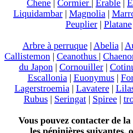
Chene
|
Cormier
|
Erable
|
E
Liquidambar
|
Magnolia
|
Marr
Peuplier
|
Platane
Arbre à perruque
|
Abelia
|
A
Callistemon
|
Ceanothus
|
Chaeno
du Japon
|
Cornouiller
|
Cotin
Escallonia
|
Euonymus
|
For
Lagerstroemia
|
Lavatere
|
Lila
Rubus
|
Seringat
|
Spiree
|
tr
Vous pouvez contacter de la
les pépinières suivantes, 