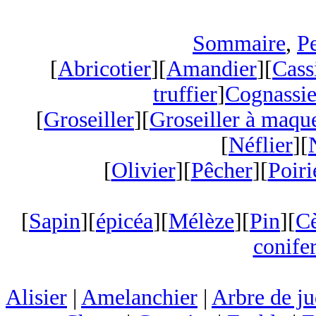
Sommaire
,
Pe
[
Abricotier
][
Amandier
][
Cass
truffier
]
Cognassie
[
Groseiller
][
Groseiller à maqu
[
Néflier
][
[
Olivier
][
Pêcher
][
Poiri
[
Sapin
][
épicéa
][
Mélèze
][
Pin
][
C
conifer
Alisier
|
Amelanchier
|
Arbre de j