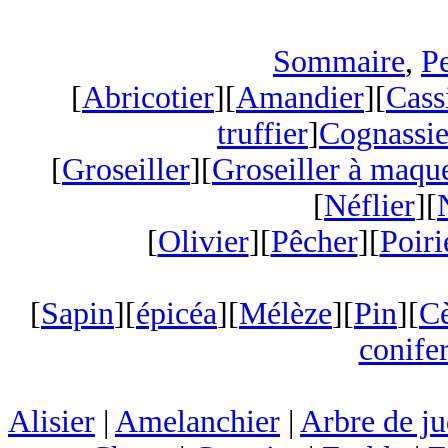
Sommaire
,
Pe
[
Abricotier
][
Amandier
][
Cass
truffier
]
Cognassie
[
Groseiller
][
Groseiller à maqu
[
Néflier
][
[
Olivier
][
Pêcher
][
Poiri
[
Sapin
][
épicéa
][
Mélèze
][
Pin
][
C
conifer
Alisier
|
Amelanchier
|
Arbre de j