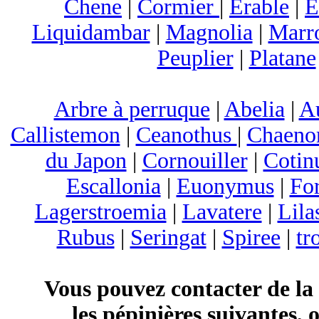
Chene
|
Cormier
|
Erable
|
E
Liquidambar
|
Magnolia
|
Marr
Peuplier
|
Platane
Arbre à perruque
|
Abelia
|
A
Callistemon
|
Ceanothus
|
Chaeno
du Japon
|
Cornouiller
|
Cotin
Escallonia
|
Euonymus
|
For
Lagerstroemia
|
Lavatere
|
Lila
Rubus
|
Seringat
|
Spiree
|
tr
Vous pouvez contacter de la
les pépinières suivantes, 