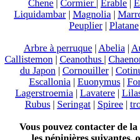
Chene
|
Cormier
|
Erable
|
E
Liquidambar
|
Magnolia
|
Marr
Peuplier
|
Platane
Arbre à perruque
|
Abelia
|
A
Callistemon
|
Ceanothus
|
Chaeno
du Japon
|
Cornouiller
|
Cotin
Escallonia
|
Euonymus
|
For
Lagerstroemia
|
Lavatere
|
Lila
Rubus
|
Seringat
|
Spiree
|
tr
Vous pouvez contacter de la
les pépinières suivantes, 