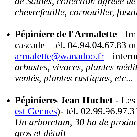
de Saules, collection agréée de 
chevrefeuille, cornouiller, fusain
Pépiniere de l'Armalette
- Imp
cascade - tél. 04.94.04.67.83 o
armalette@wanadoo.fr
- intern
arbustes, vivaces, plantes médi
ventés, plantes rustiques, etc...
Pépinieres Jean Huchet
- Les 
est Gennes
)- tél. 02.99.96.97.
Un arboretum, 30 ha de product
gros et détail