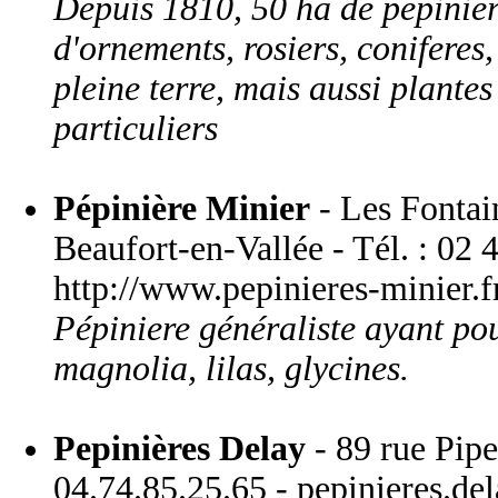
Depuis 1810, 50 ha de pepiniere
d'ornements, rosiers, coniferes,
pleine terre, mais aussi plante
particuliers
Pépinière Minier
- Les Fontai
Beaufort-en-Vallée - Tél. : 02 
http://www.pepinieres-minier.f
Pépiniere généraliste ayant pou
magnolia, lilas, glycines.
Pepinières Delay
- 89 rue Pip
04.74.85.25.65 - pepinieres.d