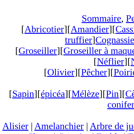
Sommaire
,
Pe
[
Abricotier
][
Amandier
][
Cass
truffier
]
Cognassie
[
Groseiller
][
Groseiller à maqu
[
Néflier
][
[
Olivier
][
Pêcher
][
Poiri
[
Sapin
][
épicéa
][
Mélèze
][
Pin
][
C
conifer
Alisier
|
Amelanchier
|
Arbre de j