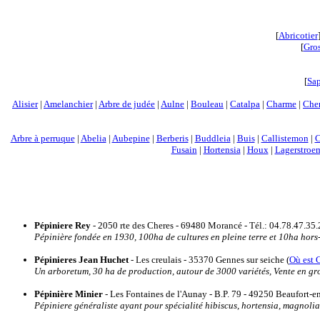
[
Abricotier
[
Gros
[
Sa
Alisier
|
Amelanchier
|
Arbre de judée
|
Aulne
|
Bouleau
|
Catalpa
|
Charme
|
Che
Arbre à perruque
|
Abelia
|
Aubepine
|
Berberis
|
Buddleia
|
Buis
|
Callistemon
|
C
Fusain
|
Hortensia
|
Houx
|
Lagerstroe
Pépiniere Rey
- 2050 rte des Cheres - 69480 Morancé - Tél.: 04.78.47.35.
Pépinière fondée en 1930, 100ha de cultures en pleine terre et 10ha hors-
Pépinieres Jean Huchet
- Les creulais - 35370 Gennes sur seiche (
Où est 
Un arboretum, 30 ha de production, autour de 3000 variétés, Vente en gro
Pépinière Minier
- Les Fontaines de l'Aunay - B.P. 79 - 49250 Beaufort-en-
Pépiniere généraliste ayant pour spécialité hibiscus, hortensia, magnolia, 