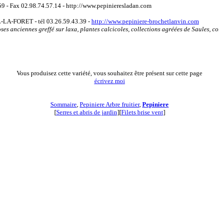
59 - Fax 02.98.74.57.14 - http://www.pepinieresladan.com
IL-LA-FORET - tél 03.26.59.43.39 -
http://www.pepiniere-brochetlanvin.com
ses anciennes greffé sur laxa, plantes calcicoles, collections agréées de Saules, col
Vous produisez cette variété, vous souhaitez être présent sur cette page
écrivez moi
Sommaire
,
Pepiniere Arbre fruitier
,
Pepiniere
[
Serres et abris de jardin
][
Filets brise vent
]