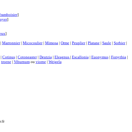
Framboisier
]
oyer
]
neux
]
|
Marronnier
|
Micocoulier
|
Mimosa
|
Orme
|
Peuplier
|
Platane
|
Saule
|
Sorbier
|
|
Cotinus
|
Cotoneaster
|
Deutzia
|
Eleagnus
|
Escallonia
|
Euonymus
|
Forsythia
|
|
troene
|
Viburnum
ou
viorne
|
Weigela
.fr