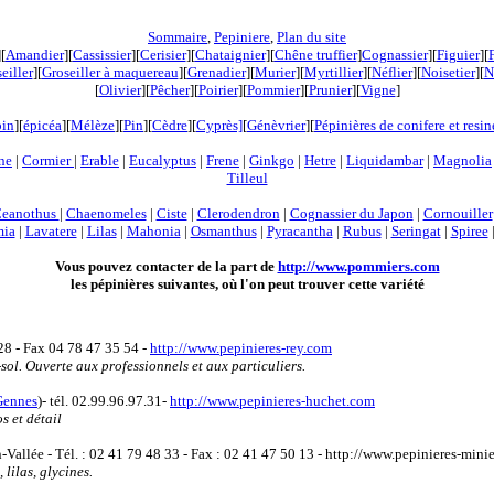
Sommaire
,
Pepiniere
,
Plan du site
][
Amandier
][
Cassissier
][
Cerisier
][
Chataignier
][
Chêne truffier
]
Cognassier
][
Figuier
][
eiller
][
Groseiller à maquereau
][
Grenadier
]
[
Murier
][
Myrtillier
]
[
Néflier
][
Noisetier
][
N
[
Olivier
][
Pêcher
][
Poirier
][
Pommier
][
Prunier
][
Vigne
]
pin
][
épicéa
][
Mélèze
][
Pin
][
Cèdre
][
Cyprès]
[
Génèvrier
][
Pépinières de conifere et resi
ne
|
Cormier
|
Erable
|
Eucalyptus
|
Frene
|
Ginkgo
|
Hetre
|
Liquidambar
|
Magnolia
Tilleul
eanothus
|
Chaenomeles
|
Ciste
|
Clerodendron
|
Cognassier du Japon
|
Cornouiller
mia
|
Lavatere
|
Lilas
|
Mahonia
|
Osmanthus
|
Pyracantha
|
Rubus
|
Seringat
|
Spiree
Vous pouvez contacter de la part de
http://www.pommiers.com
les pépinières suivantes, où l'on peut trouver cette variété
28 - Fax 04 78 47 35 54 -
http://www.pepinieres-rey.com
sol. Ouverte aux professionnels et aux particuliers.
Gennes
)- tél. 02.99.96.97.31-
http://www.pepinieres-huchet.com
s et détail
Vallée - Tél. : 02 41 79 48 33 - Fax : 02 41 47 50 13 - http://www.pepinieres-minier
lilas, glycines.