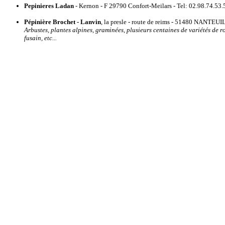
Pepinieres Ladan
- Kernon - F 29790 Confort-Meilars - Tel: 02.98.74.53.
Pépinière Brochet - Lanvin
, la presle - route de reims - 51480 NANTEU
Arbustes, plantes alpines, graminées, plusieurs centaines de variétés de ro
fusain, etc...