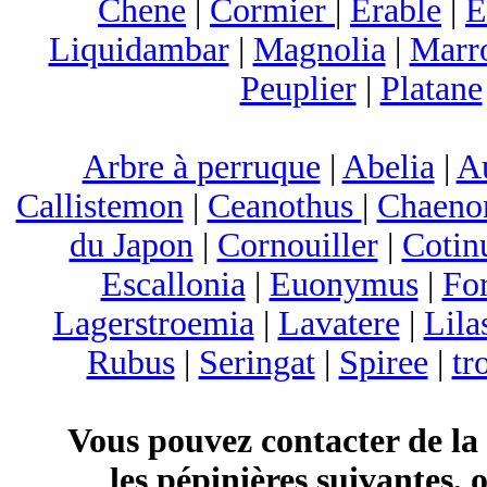
Chene
|
Cormier
|
Erable
|
E
Liquidambar
|
Magnolia
|
Marr
Peuplier
|
Platane
Arbre à perruque
|
Abelia
|
A
Callistemon
|
Ceanothus
|
Chaeno
du Japon
|
Cornouiller
|
Cotin
Escallonia
|
Euonymus
|
For
Lagerstroemia
|
Lavatere
|
Lila
Rubus
|
Seringat
|
Spiree
|
tr
Vous pouvez contacter de la
les pépinières suivantes, 