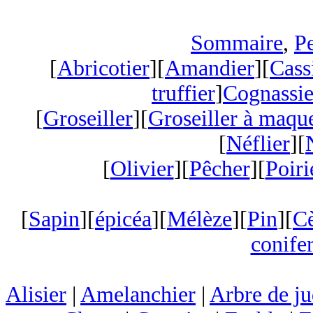
Sommaire
,
Pe
[
Abricotier
][
Amandier
][
Cass
truffier
]
Cognassie
[
Groseiller
][
Groseiller à maqu
[
Néflier
][
[
Olivier
][
Pêcher
][
Poiri
[
Sapin
][
épicéa
][
Mélèze
][
Pin
][
C
conifer
Alisier
|
Amelanchier
|
Arbre de j