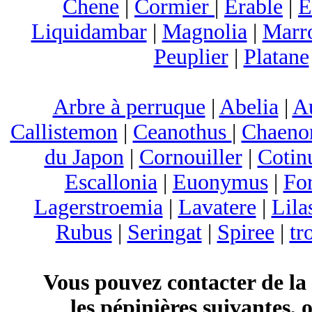
Chene
|
Cormier
|
Erable
|
E
Liquidambar
|
Magnolia
|
Marr
Peuplier
|
Platane
Arbre à perruque
|
Abelia
|
A
Callistemon
|
Ceanothus
|
Chaeno
du Japon
|
Cornouiller
|
Cotin
Escallonia
|
Euonymus
|
For
Lagerstroemia
|
Lavatere
|
Lila
Rubus
|
Seringat
|
Spiree
|
tr
Vous pouvez contacter de la
les pépinières suivantes, 