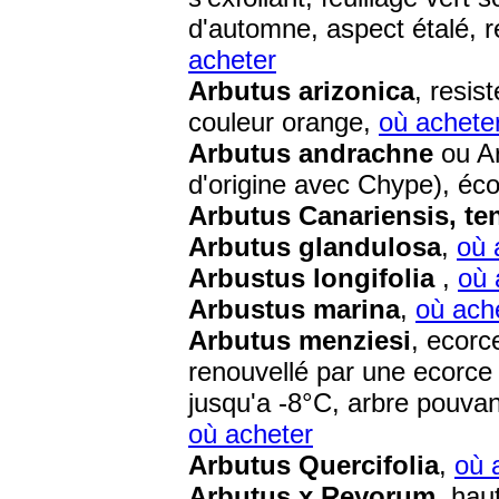
d'automne, aspect étalé, r
acheter
Arbutus arizonica
, resis
couleur orange,
où achete
Arbutus andrachne
ou Ar
d'origine avec Chype), éco
Arbutus Canariensis, ten
Arbutus glandulosa
,
où 
Arbustus longifolia
,
où 
Arbustus marina
,
où ach
Arbutus menziesi
, ecorc
renouvellé par une ecorce
jusqu'a -8°C, arbre pouvan
où acheter
Arbutus Quercifolia
,
où 
Arbutus x Reyorum
, hau