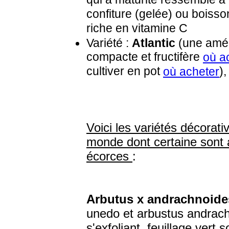
confiture (gelée) ou boisson
riche en vitamine C
Variété :
Atlantic
(une amél
compacte et fructifère
où a
cultiver en pot
)
où acheter
Voici les variétés décorat
monde dont certaine sont 
écorces
:
Arbutus x andrachnoide
unedo et arbustus andrach
s'exfoliant, feuillage vert 