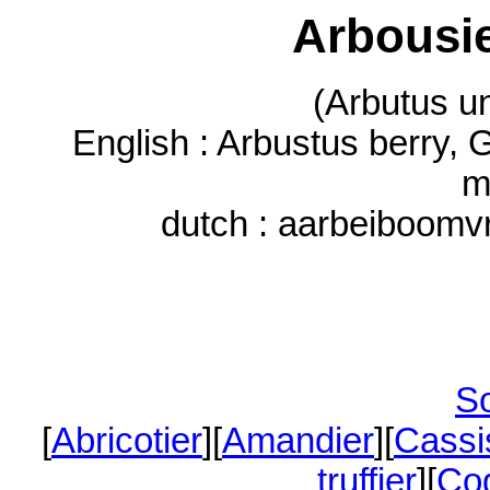
Arbousie
(Arbutus u
English : Arbustus berry,
m
dutch : aarbeiboomv
S
[
Abricotier
][
Amandier
][
Cassi
truffier
][
Co