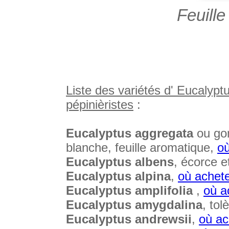
Feuille
Liste des variétés d' Eucalypt
pépinièristes
:
Eucalyptus aggregata
ou gom
blanche, feuille aromatique,
où
Eucalyptus albens
, écorce et
Eucalyptus alpina
,
où achet
Eucalyptus amplifolia
,
où a
Eucalyptus amygdalina
, tol
Eucalyptus andrewsii
,
où ac