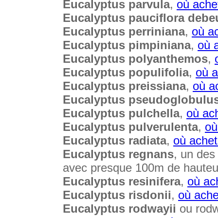
Eucalyptus parvula
,
où ache
Eucalyptus pauciflora debeu
Eucalyptus perriniana
,
où a
Eucalyptus pimpiniana
,
où 
Eucalyptus polyanthemos
,
Eucalyptus populifolia
,
où a
Eucalyptus preissiana
,
où a
Eucalyptus pseudoglobulu
Eucalyptus pulchella
,
où ac
Eucalyptus pulverulenta
,
où
Eucalyptus radiata
,
où achet
Eucalyptus regnans
, un des
avec presque 100m de hauteur
Eucalyptus resinifera
,
où ac
Eucalyptus risdonii
,
où ache
Eucalyptus rodwayii
ou rodw