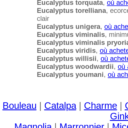
Eucalyptus torquata
,
où ach
Eucalyptus torelliana
, ecorc
clair
Eucalyptus unigera
,
où ache
Eucalyptus viminalis
, minim
Eucalyptus viminalis pryori
Eucalyptus viridis
,
où achet
Eucalyptus willisii
,
où achet
Eucalyptus woodwardii
,
où 
Eucalyptus youmani
,
où ach
Bouleau
|
Catalpa
|
Charme
|
Gin
Magnolia
|
Marronnier
|
Mic