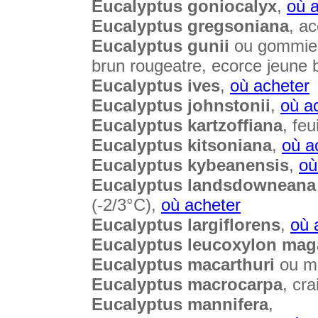
Eucalyptus goniocalyx
,
où 
Eucalyptus gregsoniana
, ac
Eucalyptus gunii
ou gommier 
brun rougeatre, ecorce jeune 
Eucalyptus ives
,
où acheter
Eucalyptus johnstonii
,
où a
Eucalyptus kartzoffiana
, fe
Eucalyptus kitsoniana
,
où a
Eucalyptus kybeanensis
,
où
Eucalyptus landsdowneana
(-2/3°C),
où acheter
Eucalyptus largiflorens
,
où 
Eucalyptus leucoxylon mag
Eucalyptus macarthuri
ou ma
Eucalyptus macrocarpa
, cra
Eucalyptus mannifera
,