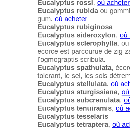
Eucalyptus rossi
,
où acheter
Eucalyptus rubida
ou gommie
gum,
où acheter
Eucalyptus rubiginosa
Eucalyptus sideroxylon
,
où 
Eucalyptus sclerophylla
, ou
ecorce est parcourue de zig-za
l'ogmograptis scribula.
Eucalyptus spathulata
, écor
tolerant, le sel, les sols dét
Eucalyptus stellulata
,
où ac
Eucalyptus sturgissiana
,
où
Eucalyptus subcrenulata
,
o
Eucalyptus tenuiramis
,
où a
Eucalyptus tesselaris
Eucalyptus tetraptera
,
où ac