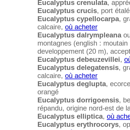
Eucalyptus crenulata
, appré
Eucalyptus crucis
, port étalé
Eucalyptus cypellocarpa
, g
calcaire,
où acheter
Eucalyptus dalrympleana
ou
montagnes (english : moutain
developpement (20 m), accepte
Eucalyptus debeuzevillei
,
o
Eucalyptus delegatensis
, g
calcaire,
où acheter
Eucalyptus deglupta
, ecorce
orangé
Eucalyptus dorrigoensis
, b
répandu, origine nord-est de la
Eucalyptus elliptica
,
où ache
Eucalyptus erythrocorys
, o