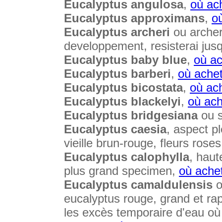
Eucalyptus angulosa
,
où ac
Eucalyptus approximans
,
o
Eucalyptus archeri
ou archeri
developpement, resisterai jus
Eucalyptus baby blue
,
où ac
Eucalyptus barberi
,
où ache
Eucalyptus bicostata
,
où ac
Eucalyptus blackelyi
,
où ach
Eucalyptus bridgesiana
ou s
Eucalyptus caesia
, aspect p
vieille brun-rouge, fleurs ros
Eucalyptus calophylla
, haut
plus grand specimen,
où ache
Eucalyptus camaldulensis
o
eucalyptus rouge, grand et ra
les excès temporaire d'eau où