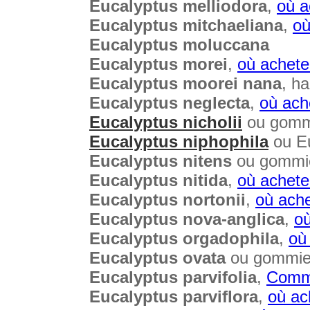
Eucalyptus melliodora
,
où a
Eucalyptus mitchaeliana
,
où
Eucalyptus moluccana
Eucalyptus morei
,
où achete
Eucalyptus moorei nana
, h
Eucalyptus neglecta
,
où ach
Eucalyptus nicholii
ou gomm
Eucalyptus niphophila
ou Eu
Eucalyptus nitens
ou gommie
Eucalyptus nitida
,
où achete
Eucalyptus nortonii
,
où ache
Eucalyptus nova-anglica
,
où
Eucalyptus orgadophila
,
où
Eucalyptus ovata
ou gommier
Eucalyptus parvifolia
,
Comm
Eucalyptus parviflora
,
où ac