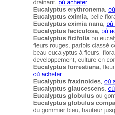
drainant,
où acheter
Eucalyptus erythronema
,
où
Eucalyptus eximia
, belle flo
Eucalyptus eximia nana
,
où
Eucalyptus faciculosa
,
où a
Eucalyptus ficifolia
ou eucal
fleurs rouges, parfois classé 
beau eucalyptus à fleurs, flora
developpement, culture en co
Eucalyptus forrestiana
, fleu
où acheter
Eucalyptus fraxinoides
,
où 
Eucalyptus glaucescens
,
où
Eucalyptus globulus
ou gom
Eucalyptus globulus compa
du gommier bleu, hauteur jus