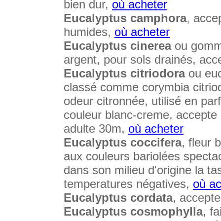
bien dur,
où acheter
Eucalyptus camphora
, acce
humides,
où acheter
Eucalyptus cinerea
ou gommie
argent, pour sols drainés, acc
Eucalyptus citriodora
ou euc
classé comme corymbia citriod
odeur citronnée, utilisé en par
couleur blanc-creme, accepte l
adulte 30m,
où acheter
Eucalyptus coccifera
, fleur
aux couleurs bariolées spectac
dans son milieu d'origine la t
temperatures négatives,
où ac
Eucalyptus cordata
, accepte
Eucalyptus cosmophylla
, f