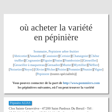
où acheter la variété
en pépinière
Sommaire
,
Pepiniere arbre fruitier
[
Abricotier
][
Amandier
][
Cassissier
][
Cerisier
][
Chataignier
][
Chêne
truffier
][
Cognassier
][
Figuier
][
Fraise
][
Framboisier
] [
Groseiller
]
[
Groseiller à maquereau
][
Grenadier
]
[
Murier
][
Myrtillier
]
[
Néflier
]
[
Noisetier
][
Noyer
] [
Olivier
][
Pêcher
][
Poirier
][
Pommier
][
Prunier
][
Vigne
]
[
Pepiniere
(toutes spécialités)]
Vous pouvez contacter de la part de
http://www.pommiers.com
les pépinières suivantes, où l'on peut trouver la variété
Pépinière ALIAS
Clos Sainte Geneviève - 47200 Saint Pardoux Du Breuil - Tél :