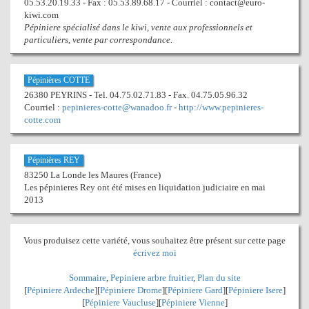
05.53.20.19.33 - Fax : 05.53.89.68.17 - Courriel : contact@euro-
kiwi.com
Pépiniere spécialisé dans le kiwi, vente aux professionnels et
particuliers, vente par correspondance.
Pépinières COTTE
26380 PEYRINS - Tel. 04.75.02.71.83 - Fax. 04.75.05.96.32
Courriel :
pepinieres-cotte@wanadoo.fr
-
http://www.pepinieres-
cotte.com
Pépinières REY
83250 La Londe les Maures (France)
Les pépinieres Rey ont été mises en liquidation judiciaire en mai
2013
Vous produisez cette variété, vous souhaitez être présent sur cette page
écrivez moi
Sommaire
,
Pepiniere arbre fruitier
,
Plan du site
[
Pépiniere Ardeche
][
Pépiniere Drome
][
Pépiniere Gard
][
Pépiniere Isere
]
[
Pépiniere Vaucluse
][
Pépiniere Vienne
]