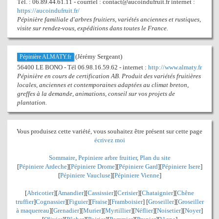
Tél. : 06.89.44.61.11 - courriel : contact@aucoindufruit.fr internet :
https://aucoindufruit.fr/
Pépinière familiale d'arbres fruitiers, variétés anciennes et rustiques,
visite sur rendez-vous, expéditions dans toutes le France.
(Jérémy Sergeant)
Pépinière ALMATY.fr
56400 LE BONO - Tél 06.98.16.59.62 - internet :
http://www.almaty.fr
Pépinière en cours de certification AB. Produit des variétés fruitières
locales, anciennes et contemporaines adaptées au climat breton,
greffes à la demande, animations, conseil sur vos projets de
plantation.
Vous produisez cette variété, vous souhaitez être présent sur cette page
écrivez moi
Sommaire
,
Pepiniere arbre fruitier
,
Plan du site
[
Pépiniere Ardeche
][
Pépiniere Drome
][
Pépiniere Gard
][
Pépiniere Isere
]
[
Pépiniere Vaucluse
][
Pépiniere Vienne
]
[
Abricotier
][
Amandier
][
Cassissier
][
Cerisier
][
Chataignier
][
Chêne
truffier
]
Cognassier
][
Figuier
][
Fraise
][
Framboisier
] [
Groseiller
][
Groseiller
à maquereau
][
Grenadier
]
[
Murier
][
Myrtillier
]
[
Néflier
][
Noisetier
][
Noyer
]