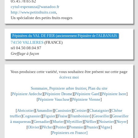
05.45.78.65.62
cytul-esperanza@wanadoo.fr
http://www.petitsfruits.com
,
Un spécialiste des petits fruits rouges
Pépinières du VAL DE FIER (anciennement Pépinière de l'ALBANAIS
74150 VALLIERES
(FRANCE)
tél 04.50.08.04.97
Greffage à façon
Vous produisez cette variété, vous souhaitez être présent sur cette page
écrivez moi
Sommaire
,
Pepiniere arbre fruitier
,
Plan du site
[
Pépiniere Ardeche
][
Pépiniere Drome
][
Pépiniere Gard
][
Pépiniere Isere
]
[
Pépiniere Vaucluse
][
Pépiniere Vienne
]
[
Abricotier
][
Amandier
][
Cassissier
][
Cerisier
][
Chataignier
][
Chêne
truffier
]
Cognassier
][
Figuier
][
Fraise
][
Framboisier
] [
Groseiller
][
Groseiller
à maquereau
][
Grenadier
]
[
Murier
][
Myrtillier
]
[
Néflier
][
Noisetier
][
Noyer
]
[
Olivier
][
Pêcher
][
Poirier
][
Pommier
][
Prunier
][
Vigne
]
[
Pepinieres en France]