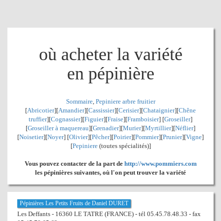
où acheter la variété
en pépinière
Sommaire
,
Pepiniere arbre fruitier
[
Abricotier
][
Amandier
][
Cassissier
][
Cerisier
][
Chataignier
][
Chêne
truffier
][
Cognassier
][
Figuier
][
Fraise
][
Framboisier
] [
Groseiller
]
[
Groseiller à maquereau
][
Grenadier
]
[
Murier
][
Myrtillier
]
[
Néflier
]
[
Noisetier
][
Noyer
] [
Olivier
][
Pêcher
][
Poirier
][
Pommier
][
Prunier
][
Vigne
]
[
Pepiniere
(toutes spécialités)]
Vous pouvez contacter de la part de
http://www.pommiers.com
les pépinières suivantes, où l'on peut trouver la variété
Pépinières Les Petits Fruits de Daniel DURET
Les Deffants - 16360 LE TATRE (FRANCE) - tél 05.45.78.48.33 - fax