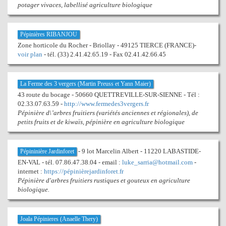
potager vivaces, labellisé agriculture biologique
Pépinières RIBANJOU
Zone horticole du Rocher - Briollay - 49125 TIERCE (FRANCE)-
voir plan
- tél. (33) 2.41.42.65.19 - Fax 02.41.42.66.45
La Ferme des 3 vergers (Martin Preuss et Yann Maier)
43 route du bocage - 50660 QUETTREVILLE-SUR-SIENNE - Tél :
02.33.07.63.59 -
http://www.fermedes3vergers.fr
Pépinière d\’arbres fruitiers (variétés anciennes et régionales), de
petits fruits et de kiwaïs, pépinière en agriculture biologique
- 9 lot Marcelin Albert - 11220 LABASTIDE-
Pépininière Jardinforet
EN-VAL - tél. 07.86.47.38.04 - email :
luke_sarria@hotmail.com
-
internet :
https://pépinièrejardinforet.fr
Pépinière d'arbres fruitiers rustiques et gouteux en agriculture
biologique.
Joala Pépinieres (Anaelle Thery)