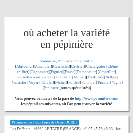
où acheter la variété
en pépinière
Sommaire
,
Pepiniere arbre fruitier
[
Abricotier
][
Amandier
][
Cassissier
][
Cerisier
][
Chataignier
][
Chêne
truffier
][
Cognassier
][
Figuier
][
Fraise
][
Framboisier
] [
Groseiller
]
[
Groseiller à maquereau
][
Grenadier
]
[
Murier
][
Myrtillier
]
[
Néflier
]
[
Noisetier
][
Noyer
] [
Olivier
][
Pêcher
][
Poirier
][
Pommier
][
Prunier
][
Vigne
]
[
Pepiniere
(toutes spécialités)]
Vous pouvez contacter de la part de
http://www.pommiers.com
les pépinières suivantes, où l'on peut trouver la variété
Pépinières Les Petits Fruits de Daniel DURET
Les Deffants - 16360 LE TATRE (FRANCE) - tél 05.45.78.48.33 - fax