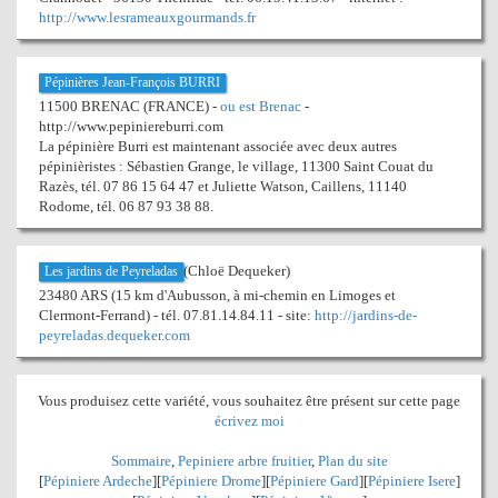
http://www.lesrameauxgourmands.fr
Pépinières Jean-François BURRI
11500 BRENAC (FRANCE) -
ou est Brenac
-
http://www.pepiniereburri.com
La pépinière Burri est maintenant associée avec deux autres
pépinièristes : Sébastien Grange, le village, 11300 Saint Couat du
Razès, tél. 07 86 15 64 47 et Juliette Watson, Caillens, 11140
Rodome, tél. 06 87 93 38 88.
(Chloë Dequeker)
Les jardins de Peyreladas
23480 ARS (15 km d'Aubusson, à mi-chemin en Limoges et
Clermont-Ferrand) - tél. 07.81.14.84.11 - site:
http://jardins-de-
peyreladas.dequeker.com
Vous produisez cette variété, vous souhaitez être présent sur cette page
écrivez moi
Sommaire
,
Pepiniere arbre fruitier
,
Plan du site
[
Pépiniere Ardeche
][
Pépiniere Drome
][
Pépiniere Gard
][
Pépiniere Isere
]