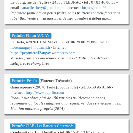
Le bourg, rue de l’église - 24580 FLEURAC - tel : 07.83.46.86.53 -
email :
anaelle.thery@gmail.com
- internet :
https://joala.fr/
Pépinière familiale en petits fruits, haies fruitières et mellifères sous
label Bio. Vente en racines nues de mi-novembre à début mars.
Pépinière Florent AUGAY
La Bieta, 42920 CHALMAZEL - Tél. 06.29.06.25.88- Email :
florentaugay@hotmail.fr
- Internet :
https://pepiniere42augay.wordpress.com
Variétés fruitieres anciennes, rustiques et d'altitudes. Arbres
mellifères et champêtres
(Florence Trémorin)
Pépinirère Pépiflo
chaussepierre - 29670 Taulé (Locquénolé) - tél. 06 50 95 01 66 -
internet :
http://www.pepiflo.com
Produit sur place plus de 150 variétés fruitières anciennes,
régionales ou locales adaptées à la région, vendues en racines nues.
Mention nature et progrès (2014).
Pépinière CIAP - Les Rameaux Gourmands
Cranhouët - 56130 Théhillac - tél. 06.15.41.13.67 - internet :