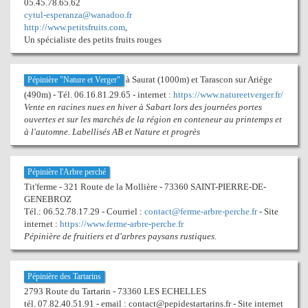
05.45.78.65.62
cytul-esperanza@wanadoo.fr
http://www.petitsfruits.com
,
Un spécialiste des petits fruits rouges
à Saurat (1000m) et Tarascon sur Ariège
Pépinière "Nature et Verger"
(490m) - Tél. 06.16.81.29.65 - internet :
https://www.natureetverger.fr/
Vente en racines nues en hiver à Sabart lors des journées portes
ouvertes et sur les marchés de la région en conteneur au printemps et
à l'automne. Labellisés AB et Nature et progrès
Pépinière l'Arbre perché
Tit'ferme - 321 Route de la Mollière - 73360 SAINT-PIERRE-DE-
GENEBROZ
Tél.: 06.52.78.17.29 - Courriel :
contact@ferme-arbre-perche.fr
- Site
internet :
https://www.ferme-arbre-perche.fr
Pépinière de fruitiers et d'arbres paysans rustiques.
Pépinière des Tartarins
2793 Route du Tartarin - 73360 LES ECHELLES
tél. 07.82.40.51.91 - email : contact@pepidestartarins.fr - Site internet