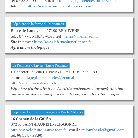
tél 07.83.89.90.11 - Email :
contact@pepinieredesfruitiers.com
-
Internet :
https://www.pepinieredesfruitiers.com/
Pépinière de la ferme du Merlanson
Route de Lanteyrac - 07190 BEAUVENE
tél. : 07.77.05.19.75 - Courriel :
ferme@merlanson.fr
Site internet :
http://www.lafermedumerlanson.fr
Agriculture biologique
La Pépinière d'Envies (Lucie Pouteau)
L’Epervier - 53200 CHEMAZE - tél. 07.81.73.90.80
courriel :
lapepinieredenvies@ecomail.fr
-
http://lapepinieredenvies.fr
Pépinière d'arbres fruitiers (variétés anciennes et locales), traction
animale, visites pédagogiques à la ferme, agriculture biologique.
Pépinière Le fruit du sauvageon (Basile Miloux)
16 Chemin de la Grillère
87310 SAINT-LAURENT-SUR-GORRE
http://www.lefruitdusauvageon.fr
- email :
milouxbasile@gmail.com
tél. 06.15.97.83.90