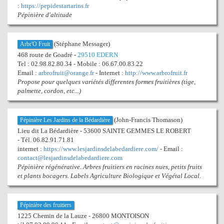
:
https://pepidestartarins.fr
Pépinière d'altitude
(Stéphane Messager)
Arbr'O Fruit
468 route de Goadré -
29510 EDERN
Tel : 02.98.82.80.34 - Mobile : 06.67.00.83.22
Email :
arbrofruit@orange.fr
- Internet :
http://www.arbrofruit.fr
Propose pour quelques variétés differentes formes fruitières (tige,
palmette, cordon, etc...)
(John-Francis Thomason)
Pépinière Les Jardins de la Bédardière
Lieu dit La Bédardière - 53600 SAINTE GEMMES LE ROBERT
- Tél. 06.82.91.71.81
internet :
https://www.lesjardinsdelabedardiere.com/
- Email :
contact@lesjardinsdelabedardiere.com
Pépinière régénérative. Arbres fruitiers en racines nues, petits fruits
et plants bocagers. Labels Agriculture Biologique et Végétal Local.
Pépinière des fruitiers
1225 Chemin de la Lauze - 26800 MONTOISON