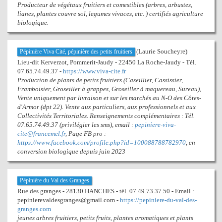
Producteur de végétaux fruitiers et comestibles (arbres, arbustes,
lianes, plantes couvre sol, legumes vivaces, etc. ) certifiés agriculture
biologique.
(Laurie Soucheyre)
Pépinière Viva Cité, pépinière des petits fruitiers
Lieu-dit Kerverzot, Pommerit-Jaudy - 22450 La Roche-Jaudy - Tél.
07.65.74.49.37 -
https://www.viva-cite.fr
Production de plants de petits fruitiers (Caseillier, Cassissier,
Framboisier, Groseiller à grappes, Groseiller à maquereau, Sureau),
Vente uniquement par livraison et sur les marchés au N-O des Côtes-
d'Armor (dpt 22). Vente aux particuliers, aux professionnels et aux
Collectivités Territoriales. Renseignements complémentaires : Tél.
07.65.74.49.37 (privilégier les sms), email :
pepiniere-viva-
cite@francemel.fr
, Page FB pro :
https://www.facebook.com/profile.php?id=100088788782970
, en
conversion biologique depuis juin 2023
Pépinière du Val des Granges
Rue des granges - 28130 HANCHES - tél. 07.49.73.37.50 - Email :
pepinierevaldesgranges@gmail.com -
https://pepiniere-du-val-des-
granges.com
jeunes arbres fruitiers, petits fruits, plantes aromatiques et plants