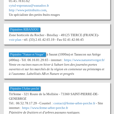
05.45.78.65.62
cytul-esperanza@wanadoo.fr
http://www.petitsfruits.com
,
Un spécialiste des petits fruits rouges
Pépinières RIBANJOU
Zone horticole du Rocher - Briollay - 49125 TIERCE (FRANCE)-
voir plan
- tél. (33) 2.41.42.65.19 - Fax 02.41.42.66.45
à Saurat (1000m) et Tarascon sur Ariège
Pépinière "Nature et Verger"
(490m) - Tél. 06.16.81.29.65 - internet :
https://www.natureetverger.fr/
Vente en racines nues en hiver à Sabart lors des journées portes
ouvertes et sur les marchés de la région en conteneur au printemps et
à l'automne. Labellisés AB et Nature et progrès
Pépinière l'Arbre perché
Tit'ferme - 321 Route de la Mollière - 73360 SAINT-PIERRE-DE-
GENEBROZ
Tél.: 06.52.78.17.29 - Courriel :
contact@ferme-arbre-perche.fr
- Site
internet :
https://www.ferme-arbre-perche.fr
Pépinière de fruitiers et d'arbres paysans rustiques.