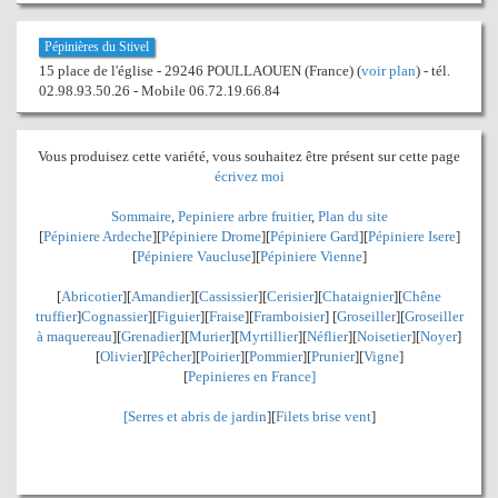
Pépinières du Stivel
15 place de l'église - 29246 POULLAOUEN (France) (
voir plan
) - tél.
02.98.93.50.26 - Mobile 06.72.19.66.84
Vous produisez cette variété, vous souhaitez être présent sur cette page
écrivez moi
Sommaire
,
Pepiniere arbre fruitier
,
Plan du site
[
Pépiniere Ardeche
][
Pépiniere Drome
][
Pépiniere Gard
][
Pépiniere Isere
]
[
Pépiniere Vaucluse
][
Pépiniere Vienne
]
[
Abricotier
][
Amandier
][
Cassissier
][
Cerisier
][
Chataignier
][
Chêne
truffier
]
Cognassier
][
Figuier
][
Fraise
][
Framboisier
] [
Groseiller
][
Groseiller
à maquereau
][
Grenadier
]
[
Murier
][
Myrtillier
]
[
Néflier
][
Noisetier
][
Noyer
]
[
Olivier
][
Pêcher
][
Poirier
][
Pommier
][
Prunier
][
Vigne
]
[
Pepinieres en France]
[
Serres et abris de jardin
][
Filets brise vent
]