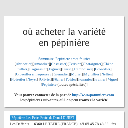
où acheter la variété
en pépinière
Sommaire
,
Pepiniere arbre fruitier
[
Abricotier
][
Amandier
][
Cassissier
][
Cerisier
][
Chataignier
][
Chêne
truffier
][
Cognassier
][
Figuier
][
Fraise
][
Framboisier
] [
Groseiller
]
[
Groseiller à maquereau
][
Grenadier
]
[
Murier
][
Myrtillier
]
[
Néflier
]
[
Noisetier
][
Noyer
] [
Olivier
][
Pêcher
][
Poirier
][
Pommier
][
Prunier
][
Vigne
]
[
Pepiniere
(toutes spécialités)]
Vous pouvez contacter de la part de
http://www.pommiers.com
les pépinières suivantes, où l'on peut trouver la variété
Pépinières Les Petits Fruits de Daniel DURET
Les Deffants - 16360 LE TATRE (FRANCE) - tél 05.45.78.48.33 - fax