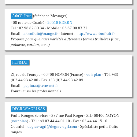
(Stéphane Messager)
Arbr'O Fruit
468 route de Goadré -
29510 EDERN
Tel : 02.98.82.80.34 - Mobile : 06.67.00.83.22
Email :
arbrofruit@orange.fr
- Internet :
http://www.arbrofruit.fr
Propose pour quelques variétés differentes formes fruitières (tige,
palmette, cordon, etc...)
PEPIMAT
ZI, rue de l'europe - 60400 NOYON (France) -
voir plan
- Tél. +33
(0)3.44.93.42.00 - Fax +33 (0)3.44.93.42.09
Email :
pepimat@terre-net.fr
Fourni aussi les professionnels
DEGRAV'AGRI SAS
Fruits Rouges Services - 387 rue Paul Roger - Z.I.- 60400 NOYON
(
voir plan
) - Tél : tél 03.44.44.01.10 - Fax : 03.44.44.15.10
Courriel :
degrav-agri@degrav-agri.com
- Spécialiste petits fruits
rouges.