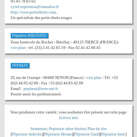
05.45.78.65.62
cytul-esperanza@wanadoo.fr
http://www.petitsfruits.com
,
Un spécialiste des petits fruits rouges
Pépinières RIBANJOU
Zone horticole du Rocher - Briollay - 49125 TIERCE (FRANCE)-
voir plan
- tél. (33) 2.41.42.65.19 - Fax 02.41.42.66.45
PEPIMAT
ZI, rue de l'europe - 60400 NOYON (France) -
voir plan
- Tél. +33
(0)3.44.93.42.00 - Fax +33 (0)3.44.93.42.09
Email :
pepimat@terre-net.fr
Fourni aussi les professionnels
Vous produisez cette variété, vous souhaitez être présent sur cette page
écrivez moi
Sommaire
,
Pepiniere arbre fruitier
,
Plan du site
[
Pépiniere Ardeche
][
Pépiniere Drome
][
Pépiniere Gard
][
Pépiniere Isere
]