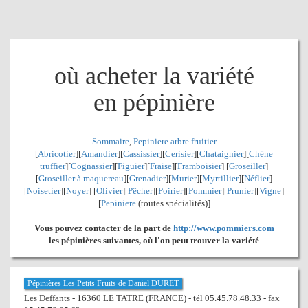
où acheter la variété
en pépinière
Sommaire
,
Pepiniere arbre fruitier
[
Abricotier
][
Amandier
][
Cassissier
][
Cerisier
][
Chataignier
][
Chêne
truffier
][
Cognassier
][
Figuier
][
Fraise
][
Framboisier
] [
Groseiller
]
[
Groseiller à maquereau
][
Grenadier
]
[
Murier
][
Myrtillier
]
[
Néflier
]
[
Noisetier
][
Noyer
] [
Olivier
][
Pêcher
][
Poirier
][
Pommier
][
Prunier
][
Vigne
]
[
Pepiniere
(toutes spécialités)]
Vous pouvez contacter de la part de
http://www.pommiers.com
les pépinières suivantes, où l'on peut trouver la variété
Pépinières Les Petits Fruits de Daniel DURET
Les Deffants - 16360 LE TATRE (FRANCE) - tél 05.45.78.48.33 - fax