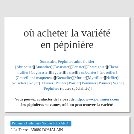
où acheter la variété
en pépinière
Sommaire
,
Pepiniere arbre fruitier
[
Abricotier
][
Amandier
][
Cassissier
][
Cerisier
][
Chataignier
][
Chêne
truffier
][
Cognassier
][
Figuier
][
Fraise
][
Framboisier
] [
Groseiller
]
[
Groseiller à maquereau
][
Grenadier
]
[
Murier
][
Myrtillier
]
[
Néflier
]
[
Noisetier
][
Noyer
] [
Olivier
][
Pêcher
][
Poirier
][
Pommier
][
Prunier
][
Vigne
]
[
Pepiniere
(toutes spécialités)]
Vous pouvez contacter de la part de
http://www.pommiers.com
les pépinières suivantes, où l'on peut trouver la variété
Pépinière Hedelmia (Nicolas RENARD)
2 Le Tertre - 35680 DOMALAIN