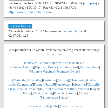
La Garançonnière - 49700 LOURESSE-ROCHEMENIER (
voir plan
) -
tél. +33 (0)2.41.59.35.17 - Fax +33 (0)2.41.59.37.00 -
http://www.pepinieres-forest.com
Pepiniere Doussin
23 rue de la Loire - 37130 Cinq-mars-la-pile (
voir plan
) - tél.
02.47.96.41.25
Vous produisez cette variété, vous souhaitez être présent sur cette page
écrivez moi
Sommaire
,
Pepiniere arbre fruitier
,
Plan du site
[
Pépiniere Ardeche
][
Pépiniere Drome
][
Pépiniere Gard
][
Pépiniere Isere
]
[
Pépiniere Vaucluse
][
Pépiniere Vienne
]
[
Abricotier
][
Amandier
][
Cassissier
][
Cerisier
][
Chataignier
][
Chêne
truffier
]
Cognassier
][
Figuier
][
Fraise
][
Framboisier
] [
Groseiller
][
Groseiller
à maquereau
][
Grenadier
]
[
Murier
][
Myrtillier
]
[
Néflier
][
Noisetier
][
Noyer
]
[
Olivier
][
Pêcher
][
Poirier
][
Pommier
][
Prunier
][
Vigne
]
[
Pepinieres en France]
[
Serres et abris de jardin
][
Filets brise vent
]