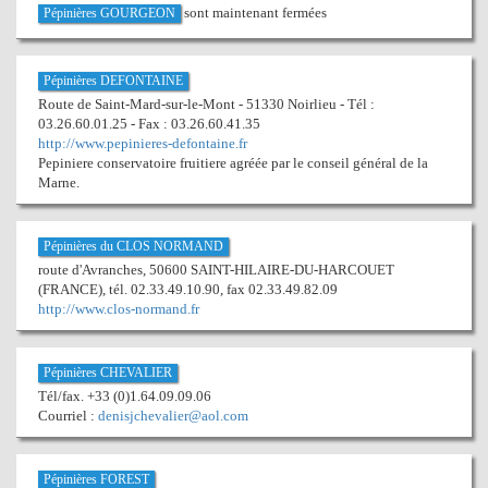
sont maintenant fermées
Pépinières GOURGEON
Pépinières DEFONTAINE
Route de Saint-Mard-sur-le-Mont - 51330 Noirlieu - Tél :
03.26.60.01.25 - Fax : 03.26.60.41.35
http://www.pepinieres-defontaine.fr
Pepiniere conservatoire fruitiere agréée par le conseil général de la
Marne.
Pépinières du CLOS NORMAND
route d'Avranches, 50600 SAINT-HILAIRE-DU-HARCOUET
(FRANCE), tél. 02.33.49.10.90, fax 02.33.49.82.09
http://www.clos-normand.fr
Pépinières CHEVALIER
Tél/fax. +33 (0)1.64.09.09.06
Courriel :
denisjchevalier@aol.com
Pépinières FOREST