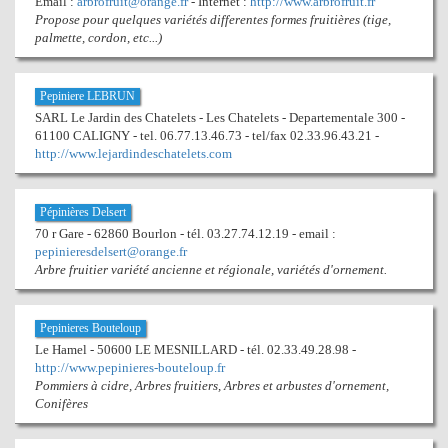
Email :
arbrofruit@orange.fr
- Internet :
http://www.arbrofruit.fr
Propose pour quelques variétés differentes formes fruitières (tige,
palmette, cordon, etc...)
Pepiniere LEBRUN
SARL Le Jardin des Chatelets - Les Chatelets - Departementale 300 -
61100 CALIGNY - tel. 06.77.13.46.73 - tel/fax 02.33.96.43.21 -
http://www.lejardindeschatelets.com
Pépinières Delsert
70 r Gare - 62860 Bourlon - tél. 03.27.74.12.19 - email :
pepinieresdelsert@orange.fr
Arbre fruitier variété ancienne et régionale, variétés d'ornement.
Pepinieres Bouteloup
Le Hamel - 50600 LE MESNILLARD - tél. 02.33.49.28.98 -
http://www.pepinieres-bouteloup.fr
Pommiers à cidre, Arbres fruitiers, Arbres et arbustes d'ornement,
Conifères