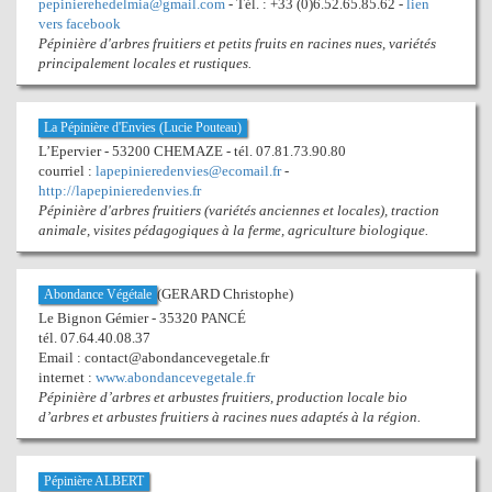
pepinierehedelmia@gmail.com
- Tél. : +33 (0)6.52.65.85.62 -
lien
vers facebook
Pépinière d'arbres fruitiers et petits fruits en racines nues, variétés
principalement locales et rustiques.
La Pépinière d'Envies (Lucie Pouteau)
L’Epervier - 53200 CHEMAZE - tél. 07.81.73.90.80
courriel :
lapepinieredenvies@ecomail.fr
-
http://lapepinieredenvies.fr
Pépinière d'arbres fruitiers (variétés anciennes et locales), traction
animale, visites pédagogiques à la ferme, agriculture biologique.
(GERARD Christophe)
Abondance Végétale
Le Bignon Gémier - 35320 PANCÉ
tél. 07.64.40.08.37
Email : contact@abondancevegetale.fr
internet :
www.abondancevegetale.fr
Pépinière d’arbres et arbustes fruitiers, production locale bio
d’arbres et arbustes fruitiers à racines nues adaptés à la région.
Pépinière ALBERT