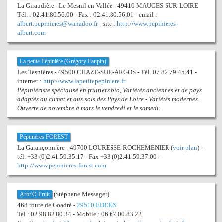
La Giraudière - Le Mesnil en Vallée - 49410 MAUGES-SUR-LOIRE
Tél. : 02.41.80.56.00 - Fax : 02.41.80.56.01 - email :
albert.pepinieres@wanadoo.fr
- site :
http://www.pepinieres-
albert.com
La petite Pépinière (Grégory Faupin)
Les Tesnières - 49500 CHAZE-SUR-ARGOS - Tél. 07.82.79.45.41 -
internet :
http://www.lapetitepepiniere.fr
Pépiniériste spécialisé en fruitiers bio, Variétés anciennes et de pays
adaptés au climat et aux sols des Pays de Loire - Variétés modernes.
Ouverte de novembre à mars le vendredi et le samedi.
Pépinières FOREST
La Garançonnière - 49700 LOURESSE-ROCHEMENIER (
voir plan
) -
tél. +33 (0)2.41.59.35.17 - Fax +33 (0)2.41.59.37.00 -
http://www.pepinieres-forest.com
(Stéphane Messager)
Arbr'O Fruit
468 route de Goadré -
29510 EDERN
Tel : 02.98.82.80.34 - Mobile : 06.67.00.83.22