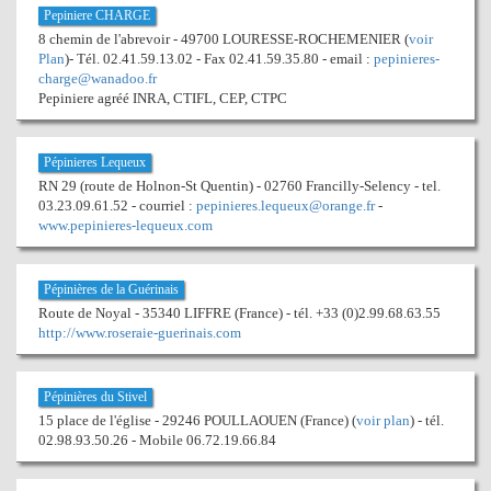
Pepiniere CHARGE
8 chemin de l'abrevoir - 49700 LOURESSE-ROCHEMENIER (
voir
Plan
)- Tél. 02.41.59.13.02 - Fax 02.41.59.35.80 - email :
pepinieres-
charge@wanadoo.fr
Pepiniere agréé INRA, CTIFL, CEP, CTPC
Pépinieres Lequeux
RN 29 (route de Holnon-St Quentin) - 02760 Francilly-Selency - tel.
03.23.09.61.52 - courriel :
pepinieres.lequeux@orange.fr
-
www.pepinieres-lequeux.com
Pépinières de la Guérinais
Route de Noyal - 35340 LIFFRE (France) - tél. +33 (0)2.99.68.63.55
http://www.roseraie-guerinais.com
Pépinières du Stivel
15 place de l'église - 29246 POULLAOUEN (France) (
voir plan
) - tél.
02.98.93.50.26 - Mobile 06.72.19.66.84