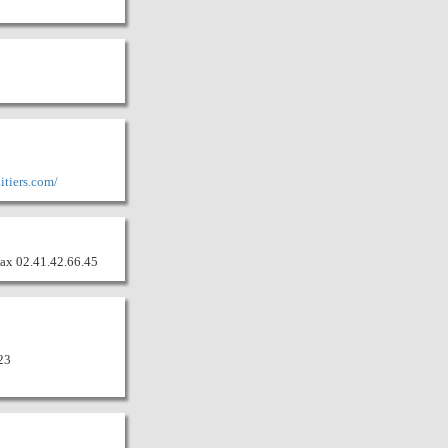
itiers.com/
 Fax 02.41.42.66.45
23