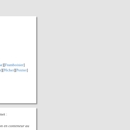
se
][
Framboisier
]
r
][
Pêcher
][
Poirier
]
net :
ion en conteneur au