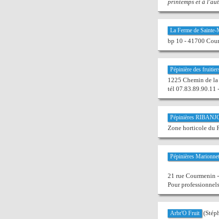
printemps et à l'au
La Ferme de Sainte-
bp 10 - 41700 Cou
Pépinière des fruitier
1225 Chemin de l
tél 07.83.89.90.11 
Pépinières RIBAN
Zone horticole du
Pépinières Marionne
21 rue Courmenin 
Pour professionnel
(Stép
Arbr'O Fruit