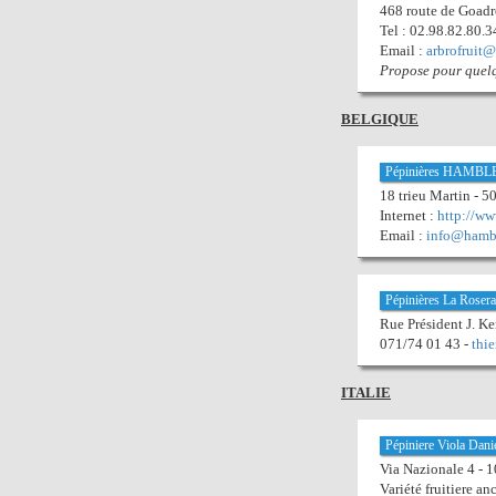
468 route de Goadr
Tel : 02.98.82.80.3
Email :
arbrofruit@
Propose pour quelque
BELGIQUE
Pépinières HAMB
18 trieu Martin -
Internet :
http://w
Email :
info@hamb
Pépinières La Rosera
Rue Président J. 
071/74 01 43 -
thi
ITALIE
Pépiniere Viola Dani
Via Nazionale 4 - 
Variété fruitiere an