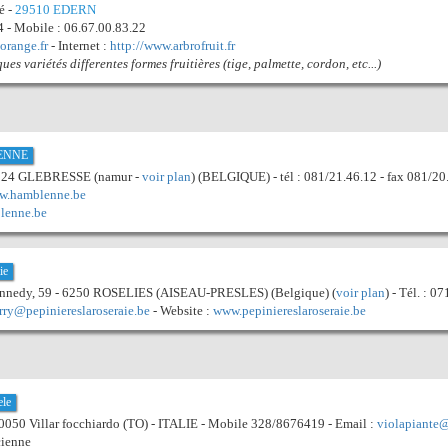
é -
29510 EDERN
4 - Mobile : 06.67.00.83.22
orange.fr
- Internet :
http://www.arbrofruit.fr
s variétés differentes formes fruitières (tige, palmette, cordon, etc...)
LENNE
 5024 GLEBRESSE (namur -
voir plan
) (BELGIQUE) - tél : 081/21.46.12 - fax 081/20
ww.hamblenne.be
lenne.be
ie
Kennedy, 59 - 6250 ROSELIES (AISEAU-PRESLES) (Belgique) (
voir plan
) - Tél. : 0
erry@pepiniereslaroseraie.be
- Website :
www.pepiniereslaroseraie.be
ele
10050 Villar focchiardo (TO) - ITALIE - Mobile 328/8676419 - Email :
violapiante@
cienne