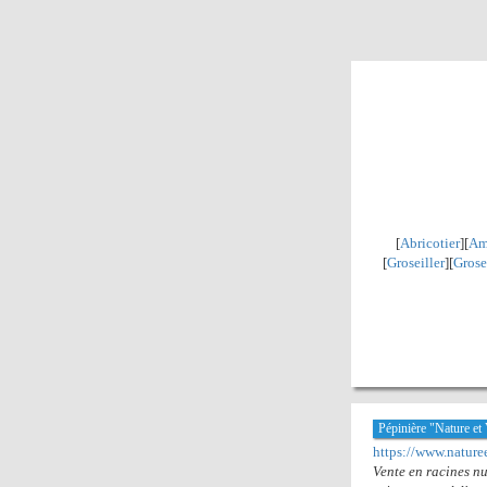
[
Abricotier
][
Am
[
Groseiller
][
Grose
Pépinière "Nature et
https://www.naturee
Vente en racines nu