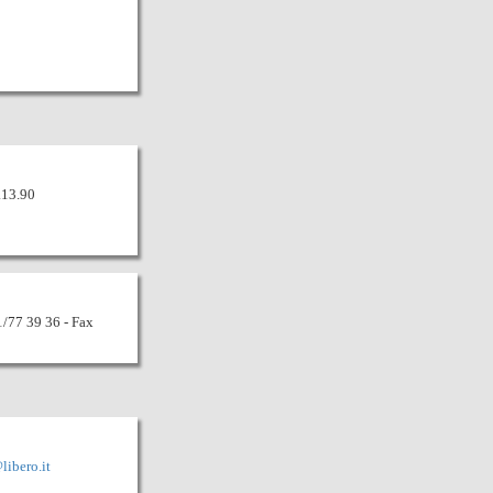
.13.90
71/77 39 36 - Fax
libero.it