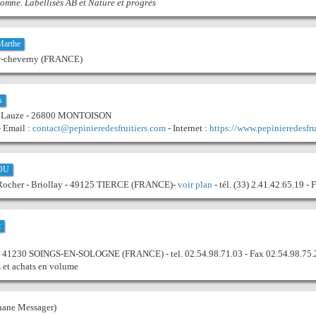
tomne. Labellisés AB et Nature et progrès
Marthe
r-cheverny (FRANCE)
s
a Lauze - 26800 MONTOISON
- Email :
contact@pepinieredesfruitiers.com
- Internet :
https://www.pepinieredesfru
JOU
 Rocher - Briollay - 49125 TIERCE (FRANCE)-
voir plan
- tél. (33) 2.41.42.65.19 -
t
- 41230 SOINGS-EN-SOLOGNE (FRANCE) - tel. 02.54.98.71.03 - Fax 02.54.98.75.
s et achats en volume
hane Messager)