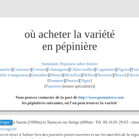
où acheter la variété
en pépinière
Sommaire
,
Pepiniere arbre fruitier
andier
][
Cassissier
][
Cerisier
][
Chataignier
][
Chêne truffier
][
Cognassier
][
Figuier
][
Frai
iller à maquereau
][
Grenadier
]
[
Murier
][
Myrtillier
]
[
Néflier
][
Noisetier
][
Noyer
] [
Olivie
[
Pommier
][
Prunier
][
Vigne
]
[
Pepiniere
(toutes spécialités)]
Vous pouvez contacter de la part de
http://www.pommiers.com
les pépinières suivantes, où l'on peut trouver la variété
à Saurat (1000m) et Tarascon sur Ariège (490m) - Tél. 06.16.81.29.65 - inter
 Verger"
tverger.fr/
es en hiver à Sabart lors des journées portes ouvertes et sur les marchés de la rég