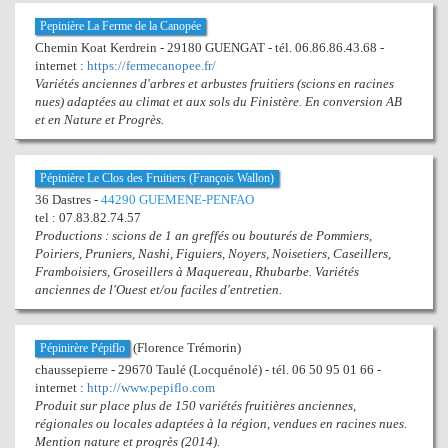
Pepinière La Ferme de la Canopée
Chemin Koat Kerdrein - 29180 GUENGAT - tél. 06.86.86.43.68 -
internet :
https://fermecanopee.fr/
Variétés anciennes d'arbres et arbustes fruitiers (scions en racines
nues) adaptées au climat et aux sols du Finistère. En conversion AB
et en Nature et Progrès.
Pépinière Le Clos des Fruitiers (François Wallon)
36 Dastres -
44290 GUEMENE-PENFAO
tel : 07.83.82.74.57
Productions : scions de 1 an greffés ou bouturés de Pommiers,
Poiriers, Pruniers, Nashi, Figuiers, Noyers, Noisetiers, Caseillers,
Framboisiers, Groseillers à Maquereau, Rhubarbe. Variétés
anciennes de l'Ouest et/ou faciles d'entretien.
(Florence Trémorin)
Pépinirère Pépiflo
chaussepierre - 29670 Taulé (Locquénolé) - tél. 06 50 95 01 66 -
internet :
http://www.pepiflo.com
Produit sur place plus de 150 variétés fruitières anciennes,
régionales ou locales adaptées à la région, vendues en racines nues.
Mention nature et progrès (2014).