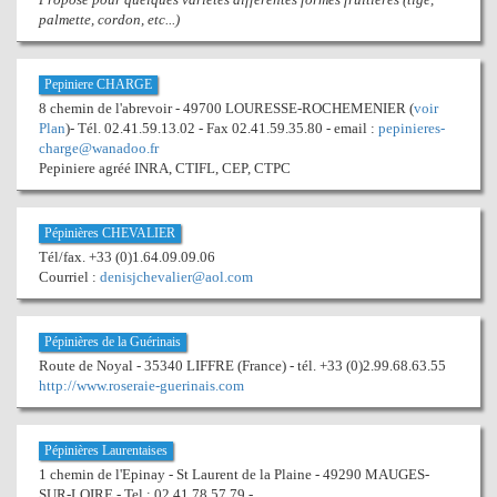
palmette, cordon, etc...)
Pepiniere CHARGE
8 chemin de l'abrevoir - 49700 LOURESSE-ROCHEMENIER (
voir
Plan
)- Tél. 02.41.59.13.02 - Fax 02.41.59.35.80 - email :
pepinieres-
charge@wanadoo.fr
Pepiniere agréé INRA, CTIFL, CEP, CTPC
Pépinières CHEVALIER
Tél/fax. +33 (0)1.64.09.09.06
Courriel :
denisjchevalier@aol.com
Pépinières de la Guérinais
Route de Noyal - 35340 LIFFRE (France) - tél. +33 (0)2.99.68.63.55
http://www.roseraie-guerinais.com
Pépinières Laurentaises
1 chemin de l'Epinay - St Laurent de la Plaine - 49290 MAUGES-
SUR-LOIRE - Tel : 02 41 78 57 79 -