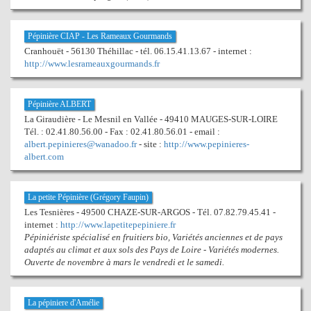
Pépinière CIAP - Les Rameaux Gourmands
Cranhouët - 56130 Théhillac - tél. 06.15.41.13.67 - internet :
http://www.lesrameauxgourmands.fr
Pépinière ALBERT
La Giraudière - Le Mesnil en Vallée - 49410 MAUGES-SUR-LOIRE
Tél. : 02.41.80.56.00 - Fax : 02.41.80.56.01 - email :
albert.pepinieres@wanadoo.fr
- site :
http://www.pepinieres-
albert.com
La petite Pépinière (Grégory Faupin)
Les Tesnières - 49500 CHAZE-SUR-ARGOS - Tél. 07.82.79.45.41 -
internet :
http://www.lapetitepepiniere.fr
Pépiniériste spécialisé en fruitiers bio, Variétés anciennes et de pays
adaptés au climat et aux sols des Pays de Loire - Variétés modernes.
Ouverte de novembre à mars le vendredi et le samedi.
La pépiniere d'Amélie