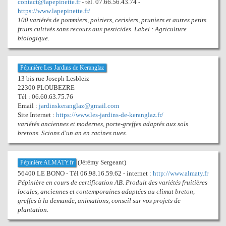
contact@lapepinette.fr
- tél. 07.66.56.43.74 -
https://www.lapepinette.fr/
100 variétés de pommiers, poiriers, cerisiers, pruniers et autres petits
fruits cultivés sans recours aux pesticides. Label : Agriculture
biologique.
Pépinière Les Jardins de Keranglaz
13 bis rue Joseph Lesbleiz
22300 PLOUBEZRE
Tél : 06.60.63.75.76
Email :
jardinskeranglaz@gmail.com
Site Internet :
https://www.les-jardins-de-keranglaz.fr/
variétés anciennes et modernes, porte-greffes adaptés aux sols
bretons. Scions d'un an en racines nues.
(Jérémy Sergeant)
Pépinière ALMATY.fr
56400 LE BONO - Tél 06.98.16.59.62 - internet :
http://www.almaty.fr
Pépinière en cours de certification AB. Produit des variétés fruitières
locales, anciennes et contemporaines adaptées au climat breton,
greffes à la demande, animations, conseil sur vos projets de
plantation.