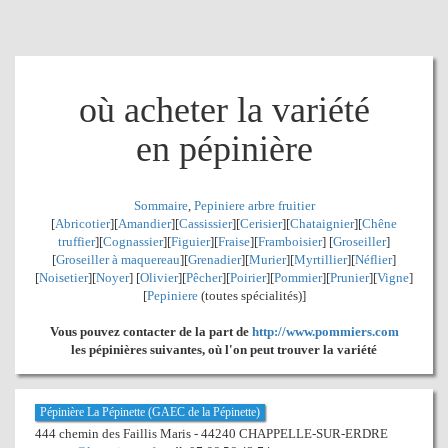
où acheter la variété
en pépinière
Sommaire
,
Pepiniere arbre fruitier
[
Abricotier
][
Amandier
][
Cassissier
][
Cerisier
][
Chataignier
][
Chêne
truffier
][
Cognassier
][
Figuier
][
Fraise
][
Framboisier
] [
Groseiller
]
[
Groseiller à maquereau
][
Grenadier
]
[
Murier
][
Myrtillier
]
[
Néflier
]
[
Noisetier
][
Noyer
] [
Olivier
][
Pêcher
][
Poirier
][
Pommier
][
Prunier
][
Vigne
]
[
Pepiniere
(toutes spécialités)]
Vous pouvez contacter de la part de
http://www.pommiers.com
les pépinières suivantes, où l'on peut trouver la variété
Pépinière La Pépinette (GAEC de la Pépinette)
444 chemin des Faillis Maris - 44240 CHAPPELLE-SUR-ERDRE