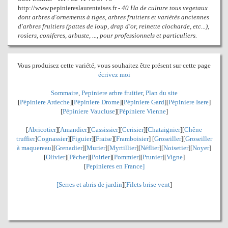
http://www.pepiniereslaurentaises.fr -
40 Ha de culture tous vegetaux
dont arbres d'ornements à tiges, arbres fruitiers et variétés anciennes
d'arbres fruitiers (pattes de loup, drap d'or, reinette clocharde, etc...),
rosiers, coniferes, arbuste, ..., pour professionnels et particuliers.
Vous produisez cette variété, vous souhaitez être présent sur cette page
écrivez moi
Sommaire
,
Pepiniere arbre fruitier
,
Plan du site
[
Pépiniere Ardeche
][
Pépiniere Drome
][
Pépiniere Gard
][
Pépiniere Isere
]
[
Pépiniere Vaucluse
][
Pépiniere Vienne
]
[
Abricotier
][
Amandier
][
Cassissier
][
Cerisier
][
Chataignier
][
Chêne
truffier
]
Cognassier
][
Figuier
][
Fraise
][
Framboisier
] [
Groseiller
][
Groseiller
à maquereau
][
Grenadier
]
[
Murier
][
Myrtillier
]
[
Néflier
][
Noisetier
][
Noyer
]
[
Olivier
][
Pêcher
][
Poirier
][
Pommier
][
Prunier
][
Vigne
]
[
Pepinieres en France]
[
Serres et abris de jardin
][
Filets brise vent
]