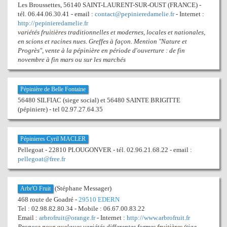
Les Broussettes, 56140 SAINT-LAURENT-SUR-OUST (FRANCE) -
tél. 06.44.06.30.41 - email :
contact@pepinieredamelie.fr
- Internet :
http://pepinieredamelie.fr
variétés fruitières traditionnelles et modernes, locales et nationales,
en scions et racines nues. Greffes à façon. Mention "Nature et
Progrès", vente à la pépinière en période d'ouverture : de fin
novembre à fin mars ou sur les marchés
Pépinière de Belle Fontaine
56480 SILFIAC (siege social) et 56480 SAINTE BRIGITTE
(pépiniere) - tel 02.97.27.64.35
Pépinieres Cyril MACLER
Pellegoat - 22810 PLOUGONVER - tél. 02.96.21.68.22 - email :
pellegoat@free.fr
(Stéphane Messager)
Arbr'O Fruit
468 route de Goadré -
29510 EDERN
Tel : 02.98.82.80.34 - Mobile : 06.67.00.83.22
Email :
arbrofruit@orange.fr
- Internet :
http://www.arbrofruit.fr
Propose pour quelques variétés differentes formes fruitières (tige,