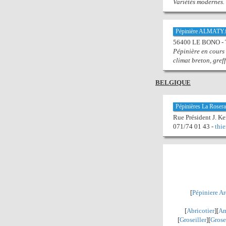
Variétés modernes.
Pépinière ALMATY.
56400 LE BONO - Té
Pépinière en cours 
climat breton, gref
BELGIQUE
Pépinières La Rosera
Rue Président J. 
071/74 01 43 -
thi
[
Pépiniere A
[
Abricotier
][
Am
[
Groseiller
][
Grose