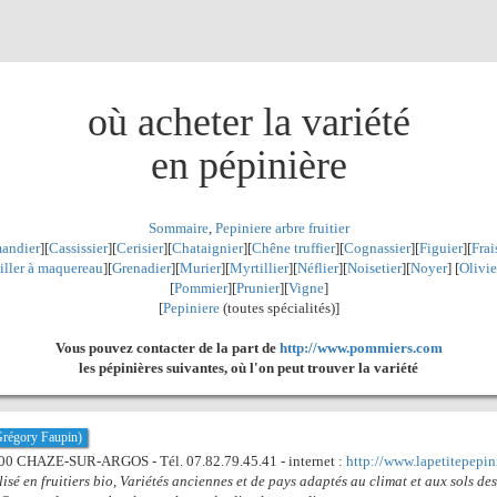
où acheter la variété
en pépinière
Sommaire
,
Pepiniere arbre fruitier
andier
][
Cassissier
][
Cerisier
][
Chataignier
][
Chêne truffier
][
Cognassier
][
Figuier
][
Frai
iller à maquereau
][
Grenadier
]
[
Murier
][
Myrtillier
]
[
Néflier
][
Noisetier
][
Noyer
] [
Olivie
[
Pommier
][
Prunier
][
Vigne
]
[
Pepiniere
(toutes spécialités)]
Vous pouvez contacter de la part de
http://www.pommiers.com
les pépinières suivantes, où l'on peut trouver la variété
(Grégory Faupin)
500 CHAZE-SUR-ARGOS - Tél. 07.82.79.45.41 - internet :
http://www.lapetitepepini
lisé en fruitiers bio, Variétés anciennes et de pays adaptés au climat et aux sols des