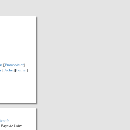
se
][
Framboisier
]
r
][
Pêcher
][
Poirier
]
ere.fr
 Pays de Loire -