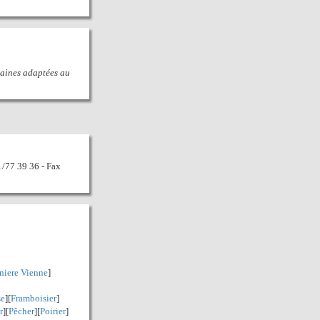
oraines adaptées au
71/77 39 36 - Fax
niere Vienne
]
se
][
Framboisier
]
r
][
Pêcher
][
Poirier
]