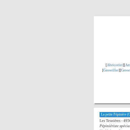
[
Abricotier
][
Am
[
Groseiller
][
Grose
La petite Pépinière 
Les Tesnières - 49
Pépiniériste spécia