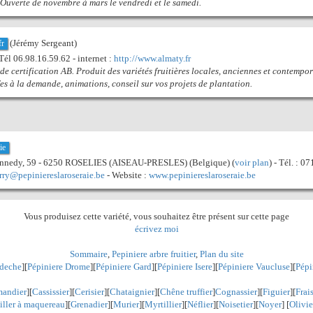
 Ouverte de novembre à mars le vendredi et le samedi.
(Jérémy Sergeant)
fr
l 06.98.16.59.62 - internet :
http://www.almaty.fr
de certification AB. Produit des variétés fruitières locales, anciennes et contemp
fes à la demande, animations, conseil sur vos projets de plantation.
ie
Kennedy, 59 - 6250 ROSELIES (AISEAU-PRESLES) (Belgique) (
voir plan
) - Tél. : 0
erry@pepiniereslaroseraie.be
- Website :
www.pepiniereslaroseraie.be
Vous produisez cette variété, vous souhaitez être présent sur cette page
écrivez moi
Sommaire
,
Pepiniere arbre fruitier
,
Plan du site
rdeche
][
Pépiniere Drome
][
Pépiniere Gard
][
Pépiniere Isere
][
Pépiniere Vaucluse
][
Pépi
andier
][
Cassissier
][
Cerisier
][
Chataignier
][
Chêne truffier
]
Cognassier
][
Figuier
][
Frai
iller à maquereau
][
Grenadier
]
[
Murier
][
Myrtillier
]
[
Néflier
][
Noisetier
][
Noyer
] [
Olivie