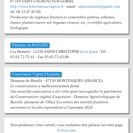
87310 SAINT-LAURENT-SUR-GORRE
http://www.lefruitdusauvageon.fr
- email :
milouxbasile@gmail.com
tél. 06.15.97.83.90
Producteur de végétaux fruitiers et comestibles (arbres, arbustes,
lianes, plantes couvre sol, legumes vivaces, etc. ) certifiés agriculture
biologique.
Pépinières du ROUGIER
Les Hermets - 12330 SAINT-CHRISTOPHE (
voir plan
) - Tél. :
05.65.72.72.41 - Fax 05.65.72.65.80
Conservatoire Végétal d'Aquitaine
Domaine de Barolle - 47130 MONTESQUIEU (FRANCE)
Le conservatoire a malheureusement fermé.
Une nouvelle association a été créée pour sauvegarder le patrimoine
du Conservatoire végétal d'aquitaine : Domaine Agroécologique de
Barolle. (domaine de 19ha). Les ventes des variétés fruitières
anciennes et locales reprendront à l'automne 2024.
Vous produisez cette variété, vous souhaitez être présent sur cette page
écrivez moi