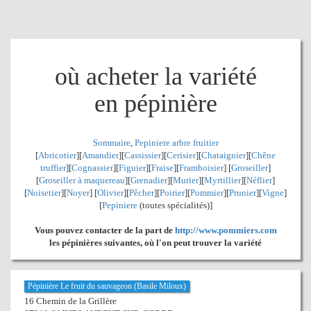
où acheter la variété
en pépinière
Sommaire
,
Pepiniere arbre fruitier
[
Abricotier
][
Amandier
][
Cassissier
][
Cerisier
][
Chataignier
][
Chêne
truffier
][
Cognassier
][
Figuier
][
Fraise
][
Framboisier
] [
Groseiller
]
[
Groseiller à maquereau
][
Grenadier
]
[
Murier
][
Myrtillier
]
[
Néflier
]
[
Noisetier
][
Noyer
] [
Olivier
][
Pêcher
][
Poirier
][
Pommier
][
Prunier
][
Vigne
]
[
Pepiniere
(toutes spécialités)]
Vous pouvez contacter de la part de
http://www.pommiers.com
les pépinières suivantes, où l'on peut trouver la variété
Pépinière Le fruit du sauvageon (Basile Miloux)
16 Chemin de la Grillère