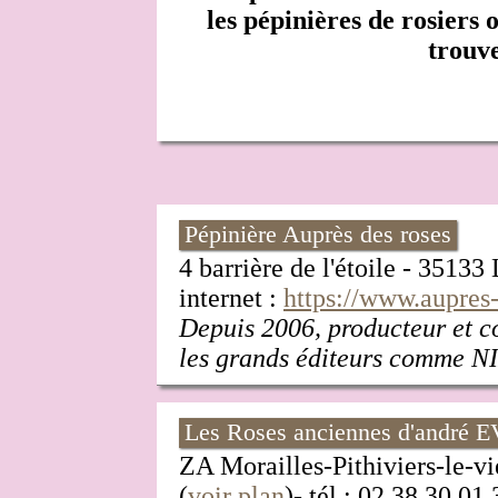
les pépinières de rosiers 
trouve
Pépinière Auprès des roses
4 barrière de l'étoile - 3513
internet :
https://www.aupres
Depuis 2006, producteur et co
les grands éditeurs comme 
Les Roses anciennes d'andré 
ZA Morailles-Pithiviers-le
(
voir plan
)- tél.: 02.38.30.01