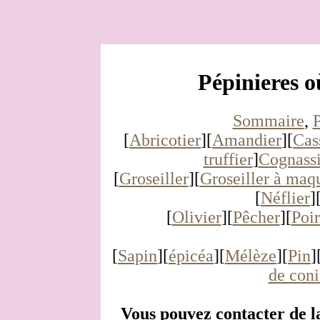
Pépinieres o
Sommaire
,
P
[
Abricotier
][
Amandier
][
Cas
truffier
]
Cognassi
[
Groseiller
][
Groseiller à maq
[
Néflier
]
[
Olivier
][
Pêcher
][
Poir
[
Sapin
][
épicéa
][
Mélèze
][
Pin
]
de coni
Vous pouvez contacter de l