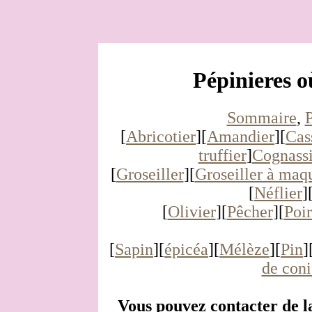
Pépinieres o
Sommaire
,
P
[
Abricotier
][
Amandier
][
Cas
truffier
]
Cognassi
[
Groseiller
][
Groseiller à maq
[
Néflier
]
[
Olivier
][
Pêcher
][
Poir
[
Sapin
][
épicéa
][
Mélèze
][
Pin
]
de coni
Vous pouvez contacter de l