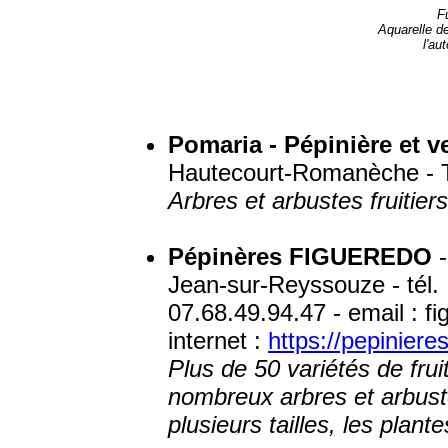
F
Aquarelle d
l'aut
Pomaria - Pépinière et v
Hautecourt-Romanèche - T
Arbres et arbustes fruitier
Pépinères FIGUEREDO
-
Jean-sur-Reyssouze - tél.
07.68.49.94.47 - email : f
internet :
https://pepinieres
Plus de 50 variétés de frui
nombreux arbres et arbus
plusieurs tailles, les plant