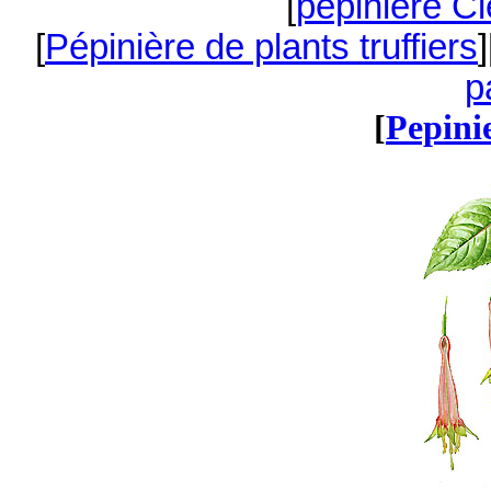
[
pepiniere Cl
[
Pépinière de plants truffiers
]
p
[
Pepini