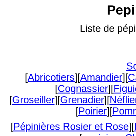
Pepi
Liste de pépi
S
[
Abricotiers
][
Amandier
][
C
[
Cognassier
][
Figui
[
Groseiller
][
Grenadier
][
Néflie
[
Poirier
][
Pomm
[
Pépinières Rosier et Rose
][