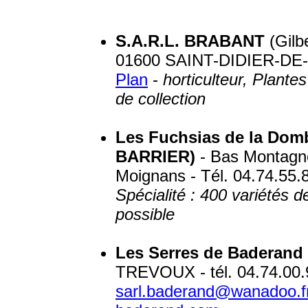
S.A.R.L. BRABANT
(Gilb
01600 SAINT-DIDIER-DE-F
Plan
-
horticulteur, Plante
de collection
Les Fuchsias de la Dom
BARRIER)
- Bas Montagneu
Moignans - Tél. 04.74.55.
Spécialité : 400 variétés 
possible
Les Serres de Baderand
TREVOUX - tél. 04.74.00.9
sarl.baderand@wanadoo.f