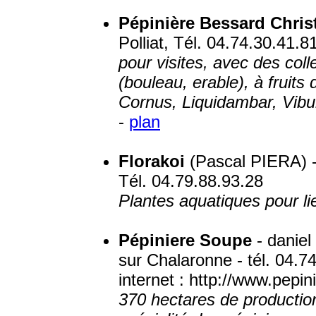
Pépinière Bessard Chris
Polliat, Tél. 04.74.30.41.8
pour visites, avec des coll
(bouleau, erable), à fruit
Cornus, Liquidambar, Vibur
-
plan
Florakoi
(Pascal PIERA) -
Tél. 04.79.88.93.28
Plantes aquatiques pour l
Pépiniere Soupe
- daniel
sur Chalaronne - tél. 04.7
internet : http://www.pepi
370 hectares de production