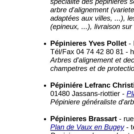
spécialité des pépinieres s
arbre d'alignement (variet
adaptées aux villes, ...),
(epineux, ...), livraison sur
Pépinieres Yves Pollet
- 
Tél/Fax 04 74 42 80 81 - ht
Arbres d'alignement et deco
champetres et de protecti
Pépiniére Lefranc Christ
01480 Jassans-riottier
-
Pl
Pépiniere généraliste d'ar
Pépinieres Brassart
- rue
Plan de Vaux en Bugey
- t