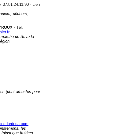
 07.81.24.11.90 - Lien
runiers, pêchers,
EYROUX - Tél.
ier.fr
e marché de Brive la
région.
stes (dont arbustes pour
rdinsdordesa.com
-
penstémons, les
ainsi que fruitiers