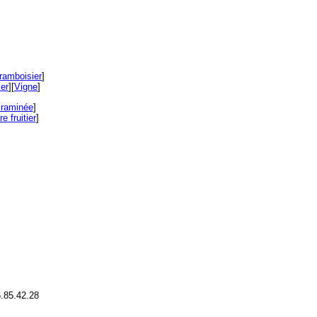
ramboisier
]
ier
][
Vigne
]
raminée
]
e fruitier
]
.85.42.28