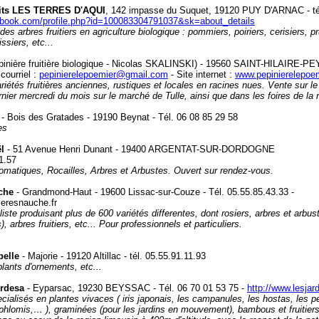
ruits LES TERRES D'AQUI
, 142 impasse du Suquet, 19120 PUY D'ARNAC - tél
ebook.com/profile.php?id=100083304791037&sk=about_details
 des arbres fruitiers en agriculture biologique : pommiers, poiriers, cerisiers, p
ssiers, etc...
inière fruitière biologique - Nicolas SKALINSKI) - 19560 SAINT-HILAIRE-P
courriel :
pepinierelepoemier@gmail.com
- Site internet :
www.pepinierelepoem
riétés fruitières anciennes, rustiques et locales en racines nues
. Vente sur l
ernier mercredi du mois sur le marché de Tulle, ainsi que dans les foires de la 
- Bois des Gratades - 19190 Beynat - Tél. 06 08 85 29 58
es
l
- 51 Avenue Henri Dunant - 19400 ARGENTAT-SUR-DORDOGNE
21.57
omatiques, Rocailles, Arbres et Arbustes. Ouvert sur rendez-vous.
che
- Grandmond-Haut - 19600 Lissac-sur-Couze - Tél. 05.55.85.43.33 -
ieresnauche.fr
iste produisant plus de 600 variétés differentes, dont rosiers, arbres et arbu
), arbres fruitiers, etc... Pour professionnels et particuliers.
pelle
- Majorie - 19120 Altillac - tél. 05.55.91.11.93
 plants d'ornements, etc...
Ordesa
- Eyparsac, 19230 BEYSSAC - Tél. 06 70 01 53 75 -
http://www.lesja
ecialisés en plantes vivaces ( iris japonais, les campanules, les hostas, les 
phlomis,… ), graminées (pour les jardins en mouvement), bambous et fruitiers (