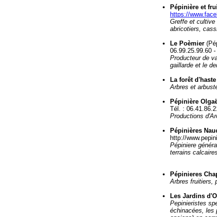
Pépinière et f
https://www.fac
Greffe et cultive
abricotiers, cassi
Le Poèmier
(Pép
06.99.25.99.60 - 
Producteur de va
gaillarde et le d
La forêt d'haste
Arbres et arbust
Pépinière Olgaë
Tél. : 06.41.86.
Productions d'Ar
Pépinières Nau
http://www.pepin
Pépiniere général
terrains calcaires
Pépinieres Cha
Arbres fruitiers,
Les Jardins d'
Pepinieristes sp
échinacées, les 