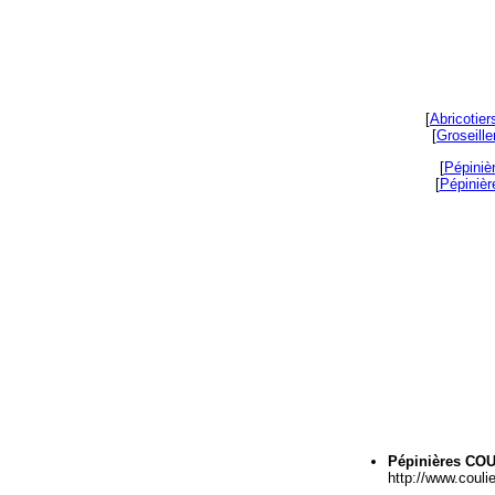
[
Abricotier
[
Groseille
[
Pépiniè
[
Pépinière
Pépinières CO
http://www.coulie