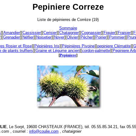
Pepiniere Correze
Liste de pépinieres de Corrèze (19)
Sommaire
s
][
Amandier
][
Cassissier
][
Cerisier
][
Chataignier
][
Cognassier
][
Figuier
][
Fraisier
][
F
r
][
Grenadier
][
Néflier
][
Noisetier
][
Noyer
][
Olivier
][
Pêcher
][
Poirier
][
Pommier
][
Prun
res Rosier et Rose
][
Pépinières Iris
][
Pépinières Pivoine
][
pepiniere Clématite
][
G
 de plants truffiers
][
Graine et Légume ancien
][
cordon-palmette
][
Pepiniere Arbr
[
Pepiniere
]
ULIE
, Le Sorpt, 19600 CHASTEAUX (FRANCE), tél. 05.55.85.34.21, fax 05.55
.com , courriel :
info@coulie.com
,
chataignier