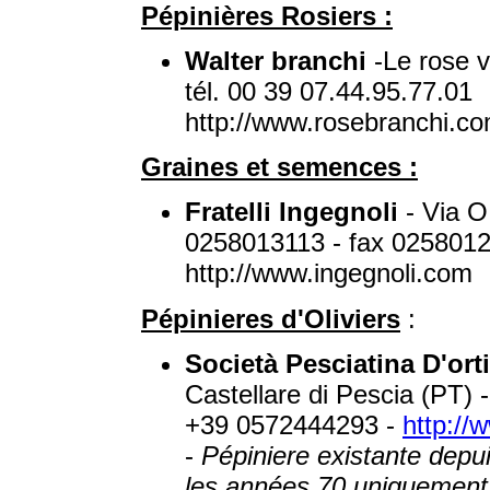
Pépinières Rosiers :
Walter branchi
-Le rose 
tél. 00 39 07.44.95.77.01
http://www.rosebranchi.c
Graines et semences :
Fratelli Ingegnoli
- Via O
0258013113 - fax 025801
http://www.ingegnoli.com
Pépinieres d'Oliviers
:
Società Pesciatina D'ort
Castellare di Pescia (PT)
+39 0572444293 -
http://w
-
Pépiniere existante depu
les années 70 uniquement 