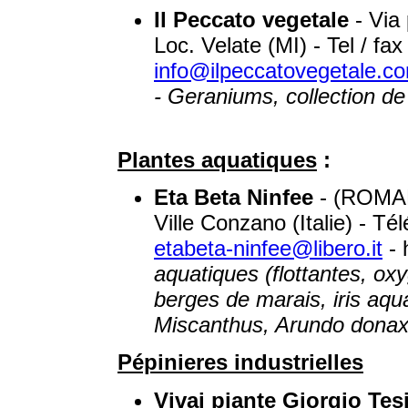
Il Peccato vegetale
- Via 
Loc. Velate (MI) - Tel / fa
info@ilpeccatovegetale.c
- Geraniums, collection de 
Plantes aquatiques
:
Eta Beta Ninfee
- (ROMAN
Ville Conzano (Italie) - T
etabeta-ninfee@libero.it
- 
aquatiques (flottantes, ox
berges de marais, iris aq
Miscanthus, Arundo donax v
Pépinieres industrielles
Vivai piante Giorgio Tes