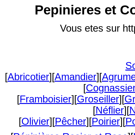
Pepinieres et Co
Vous etes sur h
S
[
Abricotier
][
Amandier
][
Agrum
[
Cognassie
[
Framboisier
][
Groseiller
][
Gr
[
Néflier
][
N
[
Olivier
][
Pêcher
][
Poirier
][
P