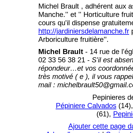
Michel Brault , adhérent aux as
Manche.'' et '' Horticulture frui
cours qu'il dispense gratuiteme
http://jardiniersdelamanche.fr
p
Arboriculture fruitière’’.
Michel Brault
- 14 rue de l'
02 33 56 38 21 -
S'il est abse
répondeur…et vos coordonnées
très motivé ( e ), il vous rappe
mail : michelbrault50@gmail.
Pepinieres d
Pépiniere Calvados
(14)
(61),
Pepini
Ajouter cette page d