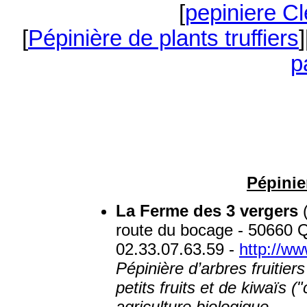
[
pepiniere Cl
[
Pépinière de plants truffiers
]
p
Pépinier
La Ferme des 3 vergers
(
route du bocage - 5066
02.33.07.63.59 -
http://w
Pépinière d’arbres fruitier
petits fruits et de kiwaïs (
agriculture biologique.