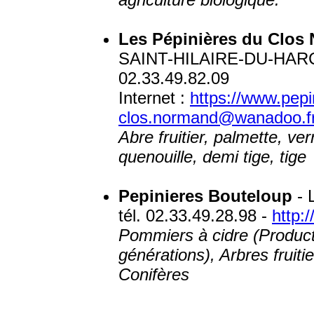
Les Pépinières du Clos
SAINT-HILAIRE-DU-HARCOU
02.33.49.82.09
Internet :
https://www.pep
clos.normand@wanadoo.f
Abre fruitier, palmette, ve
quenouille, demi tige, tige
Pepinieres Bouteloup
- 
tél. 02.33.49.28.98 -
http:
Pommiers à cidre (Product
générations), Arbres fruiti
Conifères