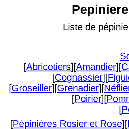
Pepiniere
Liste de pépini
S
[
Abricotiers
][
Amandier
][
C
[
Cognassier
][
Figui
[
Groseiller
][
Grenadier
][
Néflie
[
Poirier
][
Pomm
[
P
[
Pépinières Rosier et Rose
][