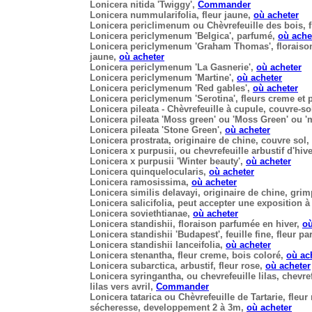
Lonicera nitida 'Twiggy'
,
Commander
Lonicera nummularifolia
, fleur jaune,
où acheter
Lonicera periclimenum
ou Chèvrefeuille des bois, fl
Lonicera periclymenum 'Belgica'
, parfumé,
où ache
Lonicera periclymenum 'Graham Thomas'
, florais
jaune,
où acheter
Lonicera periclymenum 'La Gasnerie'
,
où acheter
Lonicera periclymenum 'Martine'
,
où acheter
Lonicera periclymenum 'Red gables'
,
où acheter
Lonicera periclymenum 'Serotina'
, fleurs creme et
Lonicera pileata
- Chèvrefeuille à cupule, couvre-so
Lonicera pileata 'Moss green'
ou 'Moss Green' ou 'm
Lonicera pileata 'Stone Green'
,
où acheter
Lonicera prostrata
, originaire de chine, couvre sol,
Lonicera x purpusii
, ou chevrefeuille arbustif d'hiv
Lonicera x purpusii 'Winter beauty'
,
où acheter
Lonicera quinquelocularis
,
où acheter
Lonicera ramosissima
,
où acheter
Lonicera similis delavayi
, originaire de chine, gri
Lonicera salicifolia
, peut accepter une exposition à
Lonicera soviethtianae
,
où acheter
Lonicera standishii
, floraison parfumée en hiver,
où
Lonicera standishii 'Budapest'
, feuille fine, fleur 
Lonicera standishii lanceifolia
,
où acheter
Lonicera stenantha
, fleur creme, bois coloré,
où ac
Lonicera subarctica
, arbustif, fleur rose,
où acheter
Lonicera syringantha
, ou chevrefeuille lilas, chevr
lilas vers avril,
Commander
Lonicera tatarica
ou Chèvrefeuille de Tartarie, fleur 
sécheresse, developpement 2 à 3m,
où acheter