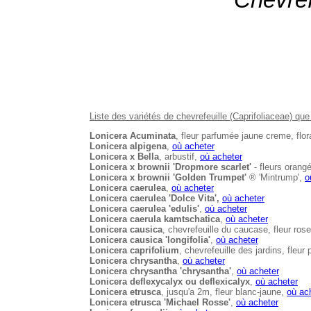
Chevref
Liste des variétés de chevrefeuille (Caprifoliaceae) que
Lonicera Acuminata
, fleur parfumée jaune creme, flora
Lonicera alpigena
,
où acheter
Lonicera x Bella
, arbustif,
où acheter
Lonicera x brownii 'Dropmore scarlet'
- fleurs orang
Lonicera x brownii 'Golden Trumpet'
® 'Mintrump',
o
Lonicera caerulea
,
où acheter
Lonicera caerulea 'Dolce Vita',
où acheter
Lonicera caerulea 'edulis'
,
où acheter
Lonicera caerula kamtschatica
,
où acheter
Lonicera causica
, chevrefeuille du caucase, fleur ro
Lonicera causica 'longifolia'
,
où acheter
Lonicera caprifolium
, chevrefeuille des jardins, fleur
Lonicera chrysantha
,
où acheter
Lonicera chrysantha 'chrysantha'
,
où acheter
Lonicera deflexycalyx ou deflexicalyx
,
où acheter
Lonicera etrusca
, jusqu'a 2m, fleur blanc-jaune,
où ac
Lonicera etrusca 'Michael Rosse'
,
où acheter