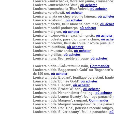
Lonicera kamtschatika
, floraison jaune, croissance
Lonicera kamtschiatica 'Atut',
où acheter
Lonicera kamtschatika 'Blue Velvet'
,
où acheter
Lonicera korolkowii
,
où acheter
Lonicera lanata ou chevrefeuille laineux
,
où achete
Lonicera ledebourii
,
où acheter
Lonicera maackii
, fleur blanche parfumée,
où achet
Lonicera maackii podocarpa
,
où acheter
Lonicera maigrun
,
où acheter
Lonicera maximowiczii sacchalinensis
,
où acheter
Lonicera modesta
, pays d'origine la chine,
où ache
Lonicera morrowii
, fleur de couleur ivoire puis ja
Lonicera minutiflora
,
où acheter
Lonicera x muscaviensis
,
où acheter
Lonicera myrtillus
,
où acheter
Lonicera nigra,
fleur petite et rouge,
où acheter
Lonicera nitida
- Chèvrefeuille nain,
Commander
Lonicera nitida 'Baggensen's Gold'
ou 'Bagensen's g
de 150 cm,
où acheter
Lonicera nitida 'Elegant'
, feuillage persistant, hau
Lonicera nitida 'Edmée Gold'
,
où acheter
Lonicera nitida 'Elegant'
,
où acheter
Lonicera nitida 'Ernest Wilson'
,
où acheter
Lonicera nitida 'Hohenheimer findling'
,
où acheter
Lonicera nitida 'Lemon Beauty'
, feuillage panaché,
Lonicera nitida 'Maigrun'
, rampant,
Commander
Lonicera nitida 'Maigrun variegatum
', feuille pana
Lonicera nitida 'Red Tips
', pousses recente rouges
Lonicera nitida 'Silver beauty'
, feuille panachée,
où