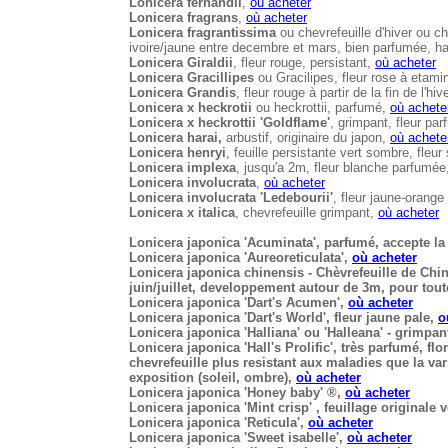
Lonicera fernandii
,
où acheter
Lonicera fragrans
,
où acheter
Lonicera fragrantissima
ou chevrefeuille d'hiver ou ch
ivoire/jaune entre decembre et mars, bien parfumée, h
Lonicera Giraldii
, fleur rouge, persistant,
où acheter
Lonicera Gracillipes
ou Gracilipes, fleur rose à etami
Lonicera Grandis
, fleur rouge à partir de la fin de l'hi
Lonicera x heckrotii
ou heckrottii, parfumé,
où achete
Lonicera x heckrottii 'Goldflame'
, grimpant, fleur pa
Lonicera harai,
arbustif, originaire du japon,
où achete
Lonicera henryi
, feuille persistante vert sombre, fle
Lonicera implexa
, jusqu'a 2m, fleur blanche parfumé
Lonicera involucrata
,
où acheter
Lonicera involucrata 'Ledebourii'
, fleur jaune-orang
Lonicera x italica
, chevrefeuille grimpant,
où acheter
Lonicera japonica 'Acuminata'
, parfumé, accepte l
Lonicera japonica 'Aureoreticulata'
,
où acheter
Lonicera japonica chinensis
- Chèvrefeuille de Chin
juin/juillet, developpement autour de 3m, pour tout
Lonicera japonica 'Dart's Acumen'
,
où acheter
Lonicera japonica 'Dart's World'
, fleur jaune pale,
o
Lonicera japonica 'Halliana'
ou 'Halleana' - grimpan
Lonicera japonica 'Hall's Prolific'
, très parfumé, fl
chevrefeuille plus resistant aux maladies que la va
exposition (soleil, ombre),
où acheter
Lonicera japonica 'Honey baby'
®
,
où acheter
Lonicera japonica 'Mint crisp'
, feuillage originale
Lonicera japonica 'Reticula',
où acheter
Lonicera japonica 'Sweet isabelle'
,
où acheter