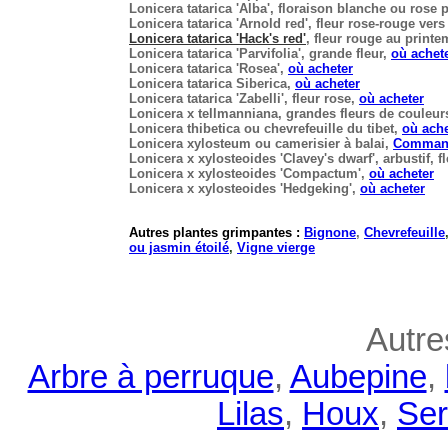
Lonicera tatarica 'Alba'
, floraison blanche ou rose 
Lonicera tatarica 'Arnold red'
, fleur rose-rouge vers
Lonicera tatarica 'Hack's red'
, fleur rouge au print
Lonicera tatarica 'Parvifolia'
, grande fleur,
où achet
Lonicera tatarica 'Rosea'
,
où acheter
Lonicera tatarica Siberica
,
où acheter
Lonicera tatarica 'Zabelli'
, fleur rose,
où acheter
Lonicera x tellmanniana
, grandes fleurs de couleur
Lonicera thibetica
ou chevrefeuille du tibet,
où ache
Lonicera xylosteum
ou camerisier à balai,
Comman
Lonicera x xylosteoides 'Clavey's dwarf'
, arbustif, 
Lonicera x xylosteoides 'Compactum'
,
où acheter
Lonicera x xylosteoides 'Hedgeking'
,
où acheter
Autres plantes grimpantes :
Bignone
,
Chevrefeuille
ou jasmin étoilé
,
Vigne vierge
Autre
Arbre à perruque
,
Aubepine
,
Lilas
,
Houx
,
Ser