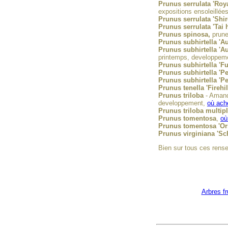
Prunus serrulata 'Roy
expositions ensoleillée
Prunus serrulata 'Shir
Prunus serrulata 'Tai 
Prunus spinosa,
prune
Prunus subhirtella 'A
Prunus subhirtella 'A
printemps, developpem
Prunus subhirtella 'F
Prunus subhirtella 'P
Prunus subhirtella 'P
Prunus tenella 'Firehil
Prunus triloba
- Amandi
developpement,
où ach
Prunus triloba multip
Prunus tomentosa
,
où
Prunus tomentosa 'Ori
Prunus virginiana 'Sc
Bien sur tous ces rense
Arbres fr