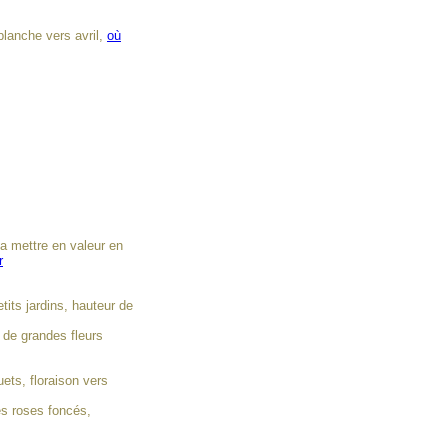
blanche vers avril,
où
 la mettre en valeur en
r
tits jardins, hauteur de
n de grandes fleurs
ets, floraison vers
les roses foncés,