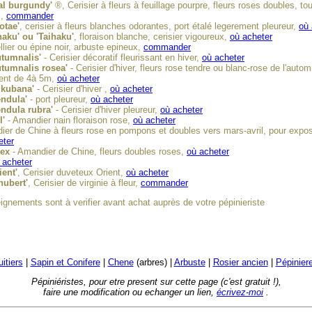
al burgundy'
®, Cerisier à fleurs à feuillage pourpre, fleurs roses doubles, t
s,
commander
otae'
, cerisier à fleurs blanches odorantes, port étalé legerement pleureur,
où 
haku' ou 'Taihaku'
, floraison blanche, cerisier vigoureux,
où acheter
llier ou épine noir, arbuste epineux,
commander
utumnalis'
- Cerisier décoratif fleurissant en hiver,
où acheter
utumnalis rosea'
- Cerisier d'hiver, fleurs rose tendre ou blanc-rose de l'auto
ent de 4à 5m,
où acheter
ukubana'
- Cerisier d'hiver ,
où acheter
endula'
- port pleureur,
où acheter
endula rubra'
- Cerisier d'hiver pleureur,
où acheter
l'
- Amandier nain floraison rose,
où acheter
er de Chine à fleurs rose en pompons et doubles vers mars-avril, pour exposit
eter
lex
- Amandier de Chine, fleurs doubles roses,
où acheter
 acheter
ent'
, Cerisier duveteux Orient,
où acheter
hubert'
, Cerisier de virginie à fleur,
commander
ignements sont à verifier avant achat auprès de votre pépinieriste
uitiers
|
Sapin et Conifere
|
Chene
(arbres) |
Arbuste
|
Rosier ancien
|
Pépinier
Pépiniéristes, pour etre present sur cette page (c'est gratuit !),
faire une modification ou echanger un lien,
écrivez-moi
.