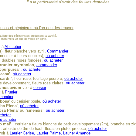
il a la particularité d'avoir des feuilles dentelées
unus et pépinieres où l'on peut les trouver
:
 liste des pépinieristes produisant la variété,
nent vers un site de vente en ligne.
r à
Abricotier
), fleur blanche vers avril,
Commander
erisier à fleurs doubles),
où acheter
rs doubles roses foncées,
où acheter
 prunier myrobolan
,
commander
ropurpurea'
,
où acheter
reana’
,
où acheter
sardii’
, fleur rose, feuillage pourpre,
où acheter
ble developpement, fleurs rose claires,
où acheter
runus avium
voir à
cerisier
r à
Prunier
mandier
obosa'
ou cerisier boule,
où acheter
ba Plena'
,
où acheter
sa Plena' ou 'sinensis'
,
où acheter
cheter
ù acheter
o mai’
, cerisier a fleurs blanche de petit developpement (2m), branche en zi
tit arbuste de 3m de haut, floraison plutot precoce,
où acheter
oir à
Laurier Cerise, Laurier Palme, Laurier Amande