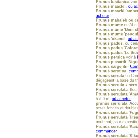
Prunus lusitanica
voir
Prunus maackii
,
où ac
Prunus maacki 'amber
acheter
Prunus mahaleb ou cer
Prunus mume
ou Abri
Prunus mume 'Beni sh
Prunus mume 'pendul
Prunus 'okame'
,
où ac
Prunus padus
, ou cer
Prunus padus 'Colorat
Prunus padus 'Le thou
Prunus persica
voir à
Prunus pissardi 'Nigra
Prunus sargentii
,
Com
Prunus serotina
,
com
Prunus serrula
ou Ceris
dégageant la base du t
Prunus serrula x serru
Prunus serrulata
, fle
Prunus serrulata 'Am
5 à 9 m,
où acheter
prunus serrulata 'Acc
roses foncés et doubles
Prunus serrulata 'Fug
Prunus serrulata 'Hisa
avril-mai, pour expositi
Prunus serrulata 'Kan
commander
Prunus serrulata 'Kiku